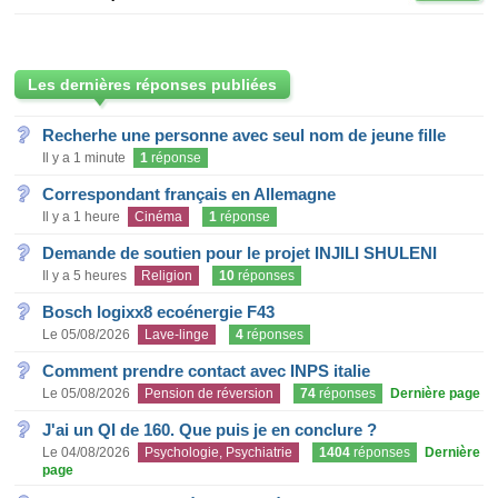
Les dernières réponses publiées
Recherhe une personne avec seul nom de jeune fille
Il y a 1 minute
1
réponse
Correspondant français en Allemagne
Il y a 1 heure
Cinéma
1
réponse
Demande de soutien pour le projet INJILI SHULENI
Il y a 5 heures
Religion
10
réponses
Bosch logixx8 ecoénergie F43
Le 05/08/2026
Lave-linge
4
réponses
Comment prendre contact avec INPS italie
Le 05/08/2026
Pension de réversion
74
réponses
Dernière page
J'ai un QI de 160. Que puis je en conclure ?
Le 04/08/2026
Psychologie, Psychiatrie
1404
réponses
Dernière
page