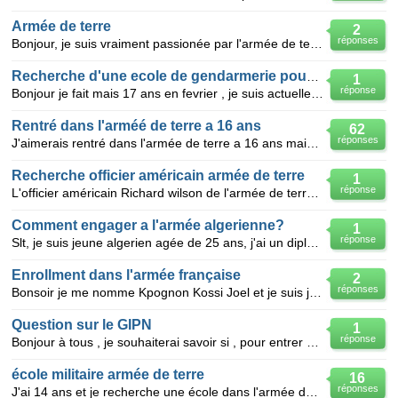
Armée de terre
2
réponses
Bonjour, je suis vraiment passionée par l'armée de terre, la gendarmerie, ou les pompiers. je voud
Recherche d'une ecole de gendarmerie pour passer un Bac
1
réponse
Bonjour je fait mais 17 ans en fevrier , je suis actuellement au lycéé La Cazotte a St Affrique dans
Rentré dans l'arméé de terre a 16 ans
62
réponses
J'aimerais rentré dans l'armée de terre a 16 ans mais je voudrais selement savoir si on peux et si l
Recherche officier américain armée de terre
1
réponse
L'officier américain Richard wilson de l'armée de terre qui serait présentement en iraq est-il toujo
Comment engager a l'armée algerienne?
1
réponse
Slt, je suis jeune algerien agée de 25 ans, j'ai un diplome universitaire en science de gestion nive
Enrollment dans l'armée française
2
réponses
Bonsoir je me nomme Kpognon Kossi Joel et je suis jeune togolais àgé de 28 ans.Depuis l'àge de 18ans
Question sur le GIPN
1
réponse
Bonjour à tous , je souhaiterai savoir si , pour entrer dans le GIPN , il faut uniquement avoir 5 an
école militaire armée de terre
16
réponses
J'ai 14 ans et je recherche une école dans l'armée de terre pour pouvoir y faire carrière par la sui