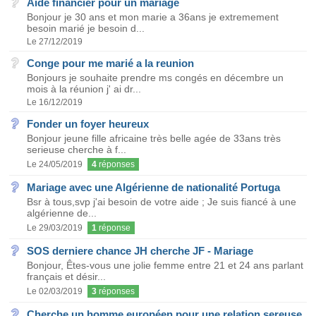
Aide financier pour un mariage
Bonjour je 30 ans et mon marie a 36ans je extremement
besoin marié je besoin d...
Le 27/12/2019
Conge pour me marié a la reunion
Bonjours je souhaite prendre ms congés en décembre un
mois à la réunion j' ai dr...
Le 16/12/2019
Fonder un foyer heureux
Bonjour jeune fille africaine très belle agée de 33ans très
serieuse cherche à f...
Le 24/05/2019
4
réponses
Mariage avec une Algérienne de nationalité Portuga
Bsr à tous,svp j'ai besoin de votre aide ; Je suis fiancé à une
algérienne de...
Le 29/03/2019
1
réponse
SOS derniere chance JH cherche JF - Mariage
Bonjour, Êtes-vous une jolie femme entre 21 et 24 ans parlant
français et désir...
Le 02/03/2019
3
réponses
Cherche un homme européen pour une relation sereuse