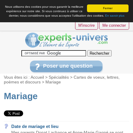
Nous utilisons des cookies pour vous garantir la meilleure
Fermer
expérience sur notre site. Si vous continuez à utiliser ce
dernier, nous considérons que vous acceptez l’utilisation des cookies.
En savoir plus
M'inscrire
Me connecter
Poser une question
Vous êtes ici :
Accueil
>
Spécialités
>
Cartes de voeux, lettres,
poèmes et discours
>
Mariage
Mariage
Date de mariage et lieu
Mes parents Donat Lachance et Anne-Marie Gagné se sont