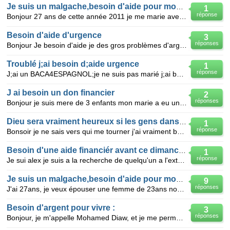
Je suis un malgache,besoin d'aide pour mon mariage
1
réponse
Bonjour 27 ans de cette année 2011 je me marie avec une femme de 23 ans, nous devons faire le plu
Besoin d'aide d'urgence
3
réponses
Bonjour Je besoin d'aide je des gros problèmes d'argent si j'arrive a publiée ce message aujourd'
Troublé j;ai besoin d;aide urgence
1
réponse
J;ai un BACA4ESPAGNOL;je ne suis pas marié j;ai besoin d;aide s;il vous plais car mon tuteur me .
J ai besoin un don financier
2
réponses
Bonjour je suis mere de 3 enfants mon marie a eu une tumeur cerebrale je travaille a mi temp j ai b
Dieu sera vraiment heureux si les gens dans le besoin sont aidés
1
réponse
Bonsoir je ne sais vers qui me tourner j'ai vraiment besoin d'argent pour ouvrir mon entre^prise j'a
Besoin d'une aide financiér avant ce dimanche merci
1
réponse
Je sui alex je suis a la recherche de quelqu'un a l'exterieur qui pourait m'aidé car j'aurai besoin
Je suis un malgache,besoin d'aide pour mon maria
9
réponses
J'ai 27ans, je veux épouser une femme de 23ans nous avons besoin d'aide financière ou matériel *ve
Besoin d'argent pour vivre :
3
réponses
Bonjour, je m'appelle Mohamed Diaw, et je me permet de vous demander de me venir en aide. Je suis ac