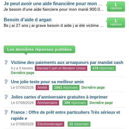
Je peut avoir une aide financière pour mon mariage?
1
réponse
Je besoin d'une aide fianciere pour mon marié 900.000fcs
Besoin d'aide d argan
1
réponse
Bs j ai 27 ans j ai grave besoin d aide j ai été victime d un mariage forci j ai de famailles on Fr
Les dernières réponses publiées
Victime des paiements aux arnaqueurs par mandat cash
Il y a 3 heures
Mandat Cash et Western Union
476
réponses
Dernière page
Une jolie texte pour sa meilleur amie
Le 07/08/2026
Amitié
1661
réponses
Dernière page
Jolies cartes d'anniversaire gratuites à imprimer
Le 07/08/2026
Anniversaire
396
réponses
Dernière page
France : Offre de prêt entre particuliers Très sérieux et
rapide e
Le 07/08/2026
Electroménager
11
réponses