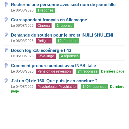
Recherhe une personne avec seul nom de jeune fille
Le 06/08/2026
1
réponse
Correspondant français en Allemagne
Le 06/08/2026
Cinéma
1
réponse
Demande de soutien pour le projet INJILI SHULENI
Le 06/08/2026
Religion
10
réponses
Bosch logixx8 ecoénergie F43
Le 05/08/2026
Lave-linge
4
réponses
Comment prendre contact avec INPS italie
Le 05/08/2026
Pension de réversion
74
réponses
Dernière page
J'ai un QI de 160. Que puis je en conclure ?
Le 04/08/2026
Psychologie, Psychiatrie
1404
réponses
Dernière
page