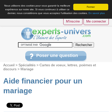
Nous utilisons des cookies pour vous garantir la meilleure
Fermer
expérience sur notre site. Si vous continuez à utiliser ce
dernier, nous considérons que vous acceptez l’utilisation des cookies.
En savoir plus
M'inscrire
Me connecter
Poser une question
Accueil
>
Spécialités
>
Cartes de voeux, lettres, poèmes et
discours
>
Mariage
Aide financier pour un
mariage