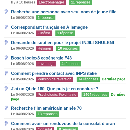
Il y a 10 heures
Electroménager
11
réponses
Recherhe une personne avec seul nom de jeune fille
Le 06/08/2026
1
réponse
Correspondant français en Allemagne
Le 06/08/2026
Cinéma
1
réponse
Demande de soutien pour le projet INJILI SHULENI
Le 06/08/2026
Religion
10
réponses
Bosch logixx8 ecoénergie F43
Le 05/08/2026
Lave-linge
4
réponses
Comment prendre contact avec INPS italie
Le 05/08/2026
Pension de réversion
74
réponses
Dernière page
J'ai un QI de 160. Que puis je en conclure ?
Le 04/08/2026
Psychologie, Psychiatrie
1404
réponses
Dernière
page
Recherche film américain année 70
Le 04/08/2026
13
réponses
Comment avoir un renduvous de la consulat d'oran
Le 04/08/2026
Consulat
8
réponses