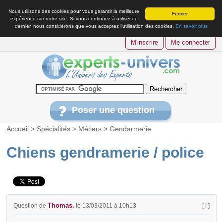
Nous utilisons des cookies pour vous garantir la meilleure
Fermer
expérience sur notre site. Si vous continuez à utiliser ce
dernier, nous considérons que vous acceptez l’utilisation des cookies.
En savoir plus
M'inscrire
Me connecter
Poser une question
Accueil
>
Spécialités
>
Métiers
>
Gendarmerie
Chiens gendramerie / police
Thomas.
Question de
le 13/03/2011 à 10h13
[ ! ]