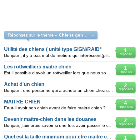
Réponses sur le thème «
Chiens gendramerie / police
»
Utilité des chiens ( unité type GIGN/RAID°
1
réponse
Bonjour , il y a pas mal de metiers qui intéressent(pilote , maitre chien , bref ) , dont celui de
Les rottweilliers maitre chien
1
réponse
Est il possible d'avoir un rottweiller lors que nous sommes maitre chien ou esque le chien et comi d
Achat d'un chien
2
réponses
Bonjour . une personne qui a achete un chien chez un particulier , le chien est en bonne sante , en
MAITRE CHIEN
4
réponses
Faut-il avoir son chien avant de faire maitre chien ?
Devenir maître-chien dans les douanes
2
réponses
Bonjour, j'aimerais savoir si une fois avoir passer le concours des douanes catégorie A on peut se s
Quel est la taille minimum pour etre maitre chien
1