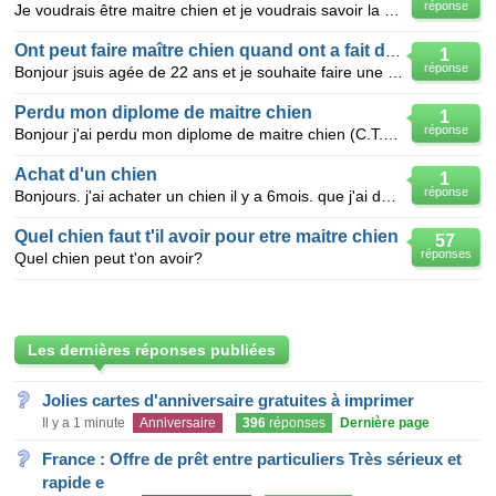
réponse
Je voudrais être maitre chien et je voudrais savoir la taille minimale pour être maitre chien
Ont peut faire maître chien quand ont a fait de la prison?
1
réponse
Bonjour jsuis agée de 22 ans et je souhaite faire une formation pour étre maître chien et je voulait
Perdu mon diplome de maitre chien
1
réponse
Bonjour j'ai perdu mon diplome de maitre chien (C.T.E conducteur de chien ) comment je peu faire pou
Achat d'un chien
1
réponse
Bonjours. j'ai achater un chien il y a 6mois. que j'ai du revendre (a mon grand regret) le mois
Quel chien faut t'il avoir pour etre maitre chien
57
réponses
Quel chien peut t'on avoir?
Les dernières réponses publiées
Jolies cartes d'anniversaire gratuites à imprimer
Il y a 1 minute
Anniversaire
396
réponses
Dernière page
France : Offre de prêt entre particuliers Très sérieux et
rapide e