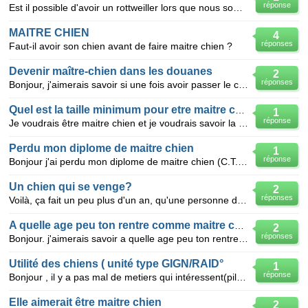
réponse
Est il possible d'avoir un rottweiller lors que nous sommes maitre chien ou esque le chien et comi d
MAITRE CHIEN
4
réponses
Faut-il avoir son chien avant de faire maitre chien ?
Devenir maître-chien dans les douanes
2
réponses
Bonjour, j'aimerais savoir si une fois avoir passer le concours des douanes catégorie A on peut se s
Quel est la taille minimum pour etre maitre chien
1
réponse
Je voudrais être maitre chien et je voudrais savoir la taille minimale pour être maitre chien
Perdu mon diplome de maitre chien
1
réponse
Bonjour j'ai perdu mon diplome de maitre chien (C.T.E conducteur de chien ) comment je peu faire pou
Un chien qui se venge?
2
réponses
Voilà, ça fait un peu plus d'un an, qu'une personne de ma famille à adopté un chien errant (un petit
A quelle age peu ton rentre comme maitre chien svp
2
réponses
Bonjour. j'aimerais savoir a quelle age peu ton rentre comme maitre chien et cest il vaut avoir un
Utilité des chiens ( unité type GIGN/RAID°
1
réponse
Bonjour , il y a pas mal de metiers qui intéressent(pilote , maitre chien , bref ) , dont celui de
Elle aimerait être maitre chien
2