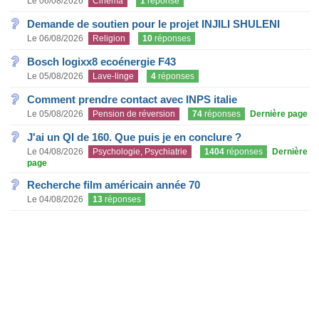
Le 06/08/2026
Cinéma
1
réponse
Demande de soutien pour le projet INJILI SHULENI
Le 06/08/2026
Religion
10
réponses
Bosch logixx8 ecoénergie F43
Le 05/08/2026
Lave-linge
4
réponses
Comment prendre contact avec INPS italie
Le 05/08/2026
Pension de réversion
74
réponses
Dernière page
J'ai un QI de 160. Que puis je en conclure ?
Le 04/08/2026
Psychologie, Psychiatrie
1404
réponses
Dernière
page
Recherche film américain année 70
Le 04/08/2026
13
réponses