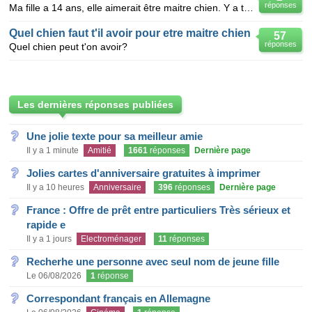
réponses
Ma fille a 14 ans, elle aimerait être maitre chien. Y a t-il une ecole où elle pourrait allée ?
Quel chien faut t'il avoir pour etre maitre chien
57
réponses
Quel chien peut t'on avoir?
Les dernières réponses publiées
Une jolie texte pour sa meilleur amie
Il y a 1 minute
Amitié
1661
réponses
Dernière page
Jolies cartes d'anniversaire gratuites à imprimer
Il y a 10 heures
Anniversaire
396
réponses
Dernière page
France : Offre de prêt entre particuliers Très sérieux et
rapide e
Il y a 1 jours
Electroménager
11
réponses
Recherhe une personne avec seul nom de jeune fille
Le 06/08/2026
1
réponse
Correspondant français en Allemagne