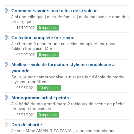
Comment savoir si ma toile a de la valeur
J ai une toile que j ai eu de famille j ai du mal avec le nom de l
artiste, qui...
Le 17/10/2022
8
réponses
Collection complete fmr revue
Je cherche à acheter une collection complete fmr revue
édition française. Merc...
Le 05/09/2022
6
réponses
Meilleur école de formation stylisme-modelisme a
yaounde
Salut, je suis camerounaise je n'ai pas fait d'école de mode-
stylisme-modélisme...
Le 06/05/2021
13
réponses
Monogramme artiste peintre
J'ai hérité de ma grand-mère 2 tableaux de scène de pêche
en rivage français de...
Le 25/01/2021
3
réponses
Don de charite
Je suis Mme AMAN RITA TANIA,, d'origine canadienne