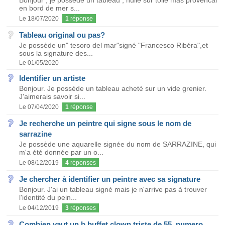
Bonjour , je possède un tableau , huile sur toile mas provencal
en bord de mer s...
Le 18/07/2020
1
réponse
Tableau original ou pas?
Je possède un" tesoro del mar"signé "Francesco Ribéra",et
sous la signature des...
Le 01/05/2020
Identifier un artiste
Bonjour. Je possède un tableau acheté sur un vide grenier.
J'aimerais savoir si...
Le 07/04/2020
1
réponse
Je recherche un peintre qui signe sous le nom de
sarrazine
Je possède une aquarelle signée du nom de SARRAZINE, qui
m'a été donnée par un o...
Le 08/12/2019
4
réponses
Je chercher à identifier un peintre avec sa signature
Bonjour. J'ai un tableau signé mais je n'arrive pas à trouver
l'identité du pein...
Le 04/12/2019
3
réponses
Combien vaut un b buffet clown triste de 55 .numero