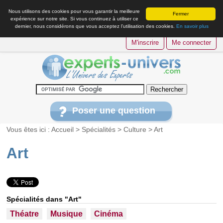
Nous utilisons des cookies pour vous garantir la meilleure
Fermer
expérience sur notre site. Si vous continuez à utiliser ce
dernier, nous considérons que vous acceptez l’utilisation des cookies.
En savoir plus
M'inscrire
Me connecter
Poser une question
Vous êtes ici :
Accueil
>
Spécialités
>
Culture
>
Art
Art
Spécialités dans "Art"
Théatre
Musique
Cinéma