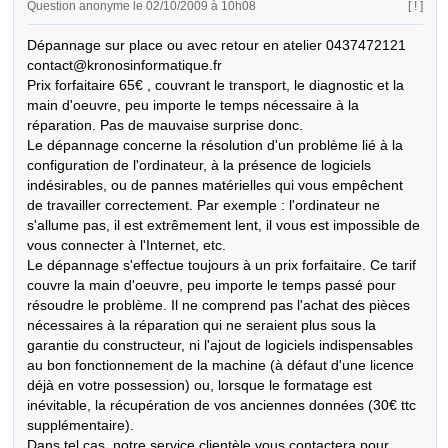
Question anonyme le 02/10/2009 à 10h08
[ ! ]
Dépannage sur place ou avec retour en atelier 0437472121 
contact@kronosinformatique.fr

Prix forfaitaire 65€ , couvrant le transport, le diagnostic et la 
main d'oeuvre, peu importe le temps nécessaire à la 
réparation. Pas de mauvaise surprise donc.

Le dépannage concerne la résolution d'un problème lié à la 
configuration de l'ordinateur, à la présence de logiciels 
indésirables, ou de pannes matérielles qui vous empêchent 
de travailler correctement. Par exemple : l'ordinateur ne 
s'allume pas, il est extrêmement lent, il vous est impossible de 
vous connecter à l'Internet, etc.

Le dépannage s'effectue toujours à un prix forfaitaire. Ce tarif 
couvre la main d'oeuvre, peu importe le temps passé pour 
résoudre le problème. Il ne comprend pas l'achat des pièces 
nécessaires à la réparation qui ne seraient plus sous la 
garantie du constructeur, ni l'ajout de logiciels indispensables 
au bon fonctionnement de la machine (à défaut d'une licence 
déjà en votre possession) ou, lorsque le formatage est 
inévitable, la récupération de vos anciennes données (30€ ttc 
supplémentaire).

Dans tel cas, notre service clientèle vous contactera pour 