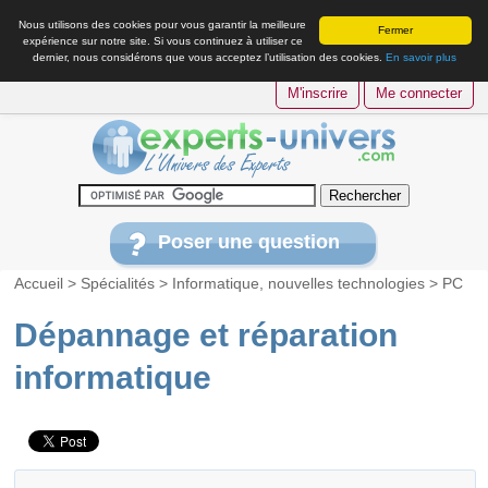
Nous utilisons des cookies pour vous garantir la meilleure
Fermer
expérience sur notre site. Si vous continuez à utiliser ce
dernier, nous considérons que vous acceptez l’utilisation des cookies.
En savoir plus
M'inscrire
Me connecter
Poser une question
Accueil
>
Spécialités
>
Informatique, nouvelles technologies
>
PC
Dépannage et réparation
informatique