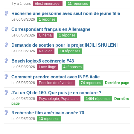
Il y a 1 jours
Electroménager
11
réponses
Recherhe une personne avec seul nom de jeune fille
Le 06/08/2026
1
réponse
Correspondant français en Allemagne
Le 06/08/2026
Cinéma
1
réponse
Demande de soutien pour le projet INJILI SHULENI
Le 06/08/2026
Religion
10
réponses
Bosch logixx8 ecoénergie F43
Le 05/08/2026
Lave-linge
4
réponses
Comment prendre contact avec INPS italie
Le 05/08/2026
Pension de réversion
74
réponses
Dernière page
J'ai un QI de 160. Que puis je en conclure ?
Le 04/08/2026
Psychologie, Psychiatrie
1404
réponses
Dernière
page
Recherche film américain année 70
Le 04/08/2026
13
réponses