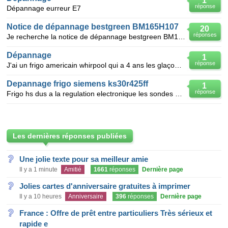
1
réponse
Dépannage eurreur E7
Notice de dépannage bestgreen BM165H107
20
réponses
Je recherche la notice de dépannage bestgreen BM165H107, pour connaitre les pièces détachées de la b
Dépannage
1
réponse
J'ai un frigo americain whirpool qui a 4 ans les glaçons se font bien pas de problème mais ils ne de
Depannage frigo siemens ks30r425ff
1
réponse
Frigo hs dus a la regulation electronique les sondes sont noyees dans l isolation , possibilite de
Les dernières réponses publiées
Une jolie texte pour sa meilleur amie
Il y a 1 minute
Amitié
1661
réponses
Dernière page
Jolies cartes d'anniversaire gratuites à imprimer
Il y a 10 heures
Anniversaire
396
réponses
Dernière page
France : Offre de prêt entre particuliers Très sérieux et
rapide e