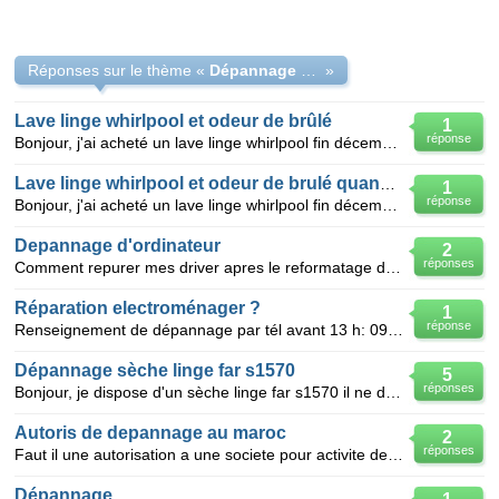
Réponses sur le thème «
Dépannage et réparation informatique
»
Lave linge whirlpool et odeur de brûlé
1
réponse
Bonjour, j'ai acheté un lave linge whirlpool fin décembre qui dégage une odeur de brûlé lorsque je
Lave linge whirlpool et odeur de brulé quand machi
1
réponse
Bonjour, j'ai acheté un lave linge whirlpool fin décembre qui dégage une odeur de brûlé lorsque je
Depannage d'ordinateur
2
réponses
Comment repurer mes driver apres le reformatage de mon ordinateur
Réparation electroménager ?
1
réponse
Renseignement de dépannage par tél avant 13 h: 09 52 52 77 55-Après midi 06 26 32 97 98
Dépannage sèche linge far s1570
5
réponses
Bonjour, je dispose d'un sèche linge far s1570 il ne démarre plus et grogne.Pour le démarrer parfoi
Autoris de depannage au maroc
2
réponses
Faut il une autorisation a une societe pour activite de remorquage et de depannage des voitures au
Dépannage