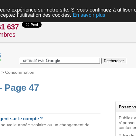
eure expérience sur notre site. Si vous continuez à utiliser
ceptez l’utilisation des cookies.
En savoir plus
61 637
mbres
t
>
Consommation
 Page 47
Posez vo
Publiez 
gent sur le compte ?
réponses
 nouvelle année scolaire ou un changement de
centaines
Titre de