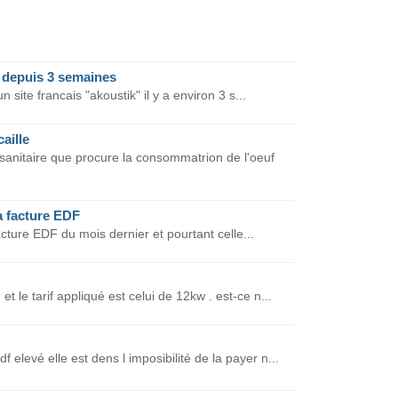
t depuis 3 semaines
site francais "akoustik" il y a environ 3 s...
aille
anitaire que procure la consommatrion de l'oeuf
a facture EDF
acture EDF du mois dernier et pourtant celle...
 le tarif appliqué est celui de 12kw . est-ce n...
elevé elle est dens l imposibilité de la payer n...