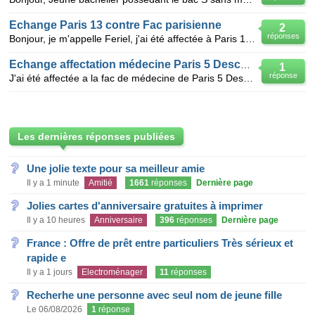
Echange Paris 13 contre Fac parisienne
2
réponses
Bonjour, je m'appelle Feriel, j'ai été affectée à Paris 13-Bobigny avec un bac S mention Bien et je
Echange affectation médecine Paris 5 Descartes contre Créteil
1
réponse
J'ai été affectée a la fac de médecine de Paris 5 Descartes, j'aimerai echanger pour aller a celle d
Les dernières réponses publiées
Une jolie texte pour sa meilleur amie
Il y a 1 minute
Amitié
1661
réponses
Dernière page
Jolies cartes d'anniversaire gratuites à imprimer
Il y a 10 heures
Anniversaire
396
réponses
Dernière page
France : Offre de prêt entre particuliers Très sérieux et
rapide e
Il y a 1 jours
Electroménager
11
réponses
Recherhe une personne avec seul nom de jeune fille
Le 06/08/2026
1
réponse