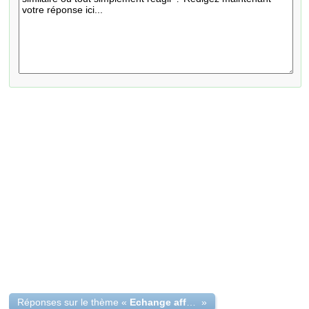
Réponses sur le thème «
Echange affectation medecine Paris 11 contre P6 ou P7
»