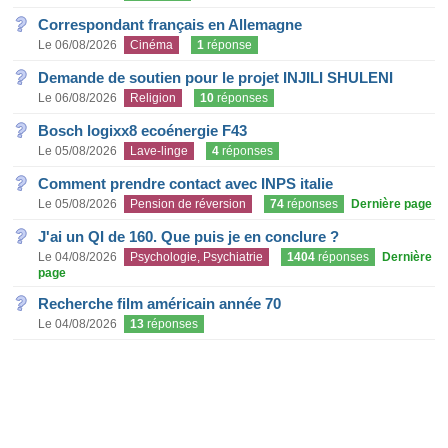
Correspondant français en Allemagne
Le 06/08/2026
Cinéma
1
réponse
Demande de soutien pour le projet INJILI SHULENI
Le 06/08/2026
Religion
10
réponses
Bosch logixx8 ecoénergie F43
Le 05/08/2026
Lave-linge
4
réponses
Comment prendre contact avec INPS italie
Le 05/08/2026
Pension de réversion
74
réponses
Dernière page
J'ai un QI de 160. Que puis je en conclure ?
Le 04/08/2026
Psychologie, Psychiatrie
1404
réponses
Dernière
page
Recherche film américain année 70
Le 04/08/2026
13
réponses