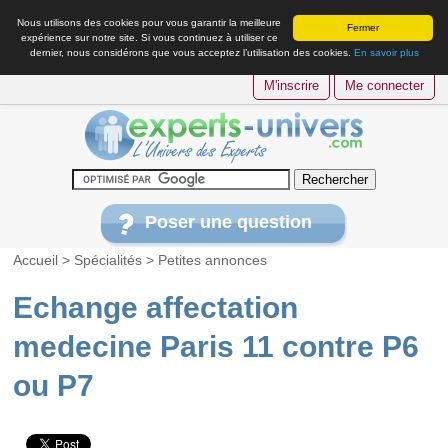
Nous utilisons des cookies pour vous garantir la meilleure
Fermer
expérience sur notre site. Si vous continuez à utiliser ce
dernier, nous considérons que vous acceptez l’utilisation des cookies.
En savoir plus
M'inscrire
Me connecter
Poser une question
Accueil
>
Spécialités
>
Petites annonces
Echange affectation
medecine Paris 11 contre P6
ou P7