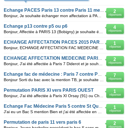
Echange PACES Paris 13 contre Paris 11 mention AB
2
réponses
Bonjour, Je souhaite échanger mon affectation à PARIS 13 - BOBIGNY contre une affectation pour PARI
Echange p13 contre p5 ou p6
4
réponses
Bonjour, Affectée à PARIS 13 (Bobigny) je souhaite échanger pour aller à la fac de PARIS 5 (Desca
ECHANGE AFFECTATION PACES 2015 PARIS 11
1
réponse
Bonjour, ECHANGE AFFECTATION FAC MEDECINE 2015/2016 Fille, Bac S sans mention, affectée Paris
ECHANGE AFFECTATION MEDECINE PARIS 7 POUR PARIS 6 OU 5
2
réponses
Bonjour, J'ai été affectée à Paris 7 Diderot et je souhaite aller à Paris 6 PM Curie ou Paris 5 Des
Echange fac de médecine : Paris 7 contre Paris 6 (voir 5)
7
réponses
Bonjour Sorti du bac avec la mention TB, je souhaite échanger Paris 7(Diderot) contre Paris 6. Pa
Permutation PARIS XI vers PARIS OUEST
1
réponse
Bonjour, J'ai été affectée à Paris XI Orsay (91) ou Châtenay-Malabry (92) en PACES Je souhaite all
Echange Fac Médecine Paris 5 contre St Quentin
1
réponse
J'ai eu un Bac S mention Bien et j'ai été affectée en Médecine à Descartes/Paris 5. Je souhaiterais
Permutation de paris 11 vers paris 6
2
réponses
Bonjour, Jeune bachelier possédant le bac S sans mention, j'ai été accepté à la fac de Paris 11 Ch