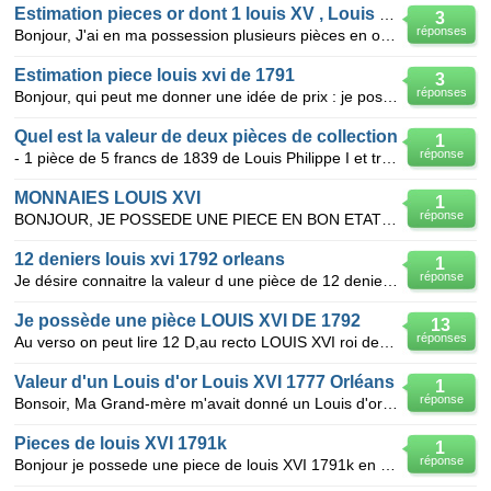
Estimation pieces or dont 1 louis XV , Louis XVI, en TTB
3
réponses
Bonjour, J'ai en ma possession plusieurs pièces en or en parfait état, voire en qualité superieure
Estimation piece louis xvi de 1791
3
réponses
Bonjour, qui peut me donner une idée de prix : je possède une piece de 12 deniers de 1791 avec
Quel est la valeur de deux pièces de collection
1
réponse
- 1 pièce de 5 francs de 1839 de Louis Philippe I et très bon état - 1 pièce de 1792 de Louis XVI e
MONNAIES LOUIS XVI
1
réponse
BONJOUR, JE POSSEDE UNE PIECE EN BON ETAT DE 2 SOLS LOUIS XVI 1791 AVEC LA LETTRE W L'AN REFRAPPE O
12 deniers louis xvi 1792 orleans
1
réponse
Je désire connaitre la valeur d une pièce de 12 deniers louis xvI avec la lettre r sous le buste dat
Je possède une pièce LOUIS XVI DE 1792
13
réponses
Au verso on peut lire 12 D,au recto LOUIS XVI roi des français, je voudrais connaître sa valeur.
Valeur d'un Louis d'or Louis XVI 1777 Orléans
1
réponse
Bonsoir, Ma Grand-mère m'avait donné un Louis d'or lorsque j'étais enfant. Je l'ai conservé préci
Pieces de louis XVI 1791k
1
réponse
Bonjour je possede une piece de louis XVI 1791k en cuivre je crois je voudrais savoir sa valeur me