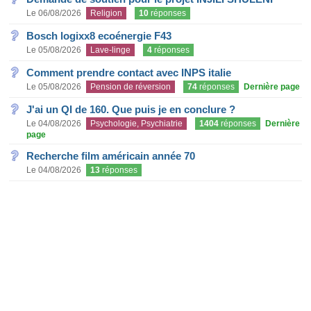
Le 06/08/2026
Religion
10
réponses
Bosch logixx8 ecoénergie F43
Le 05/08/2026
Lave-linge
4
réponses
Comment prendre contact avec INPS italie
Le 05/08/2026
Pension de réversion
74
réponses
Dernière page
J'ai un QI de 160. Que puis je en conclure ?
Le 04/08/2026
Psychologie, Psychiatrie
1404
réponses
Dernière
page
Recherche film américain année 70
Le 04/08/2026
13
réponses