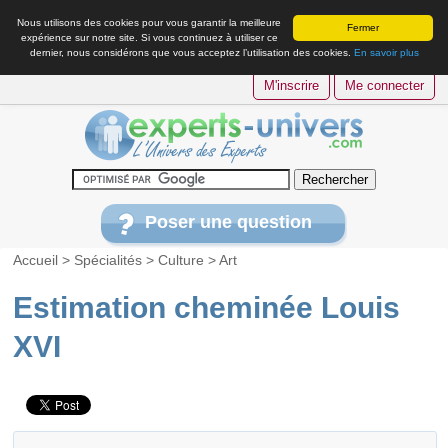
Nous utilisons des cookies pour vous garantir la meilleure
Fermer
expérience sur notre site. Si vous continuez à utiliser ce
dernier, nous considérons que vous acceptez l’utilisation des cookies.
En savoir plus
M'inscrire
Me connecter
Poser une question
Accueil
>
Spécialités
>
Culture
>
Art
Estimation cheminée Louis
XVI