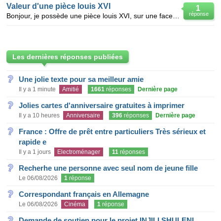
Valeur d'une pièce louis XVI
1
réponse
Bonjour, je possède une pièce louis XVI, sur une face louis XVI, sur l'autre un enfant qui pêche et
Les dernières réponses publiées
Une jolie texte pour sa meilleur amie
Il y a 1 minute
Amitié
1661
réponses
Dernière page
Jolies cartes d'anniversaire gratuites à imprimer
Il y a 10 heures
Anniversaire
396
réponses
Dernière page
France : Offre de prêt entre particuliers Très sérieux et
rapide e
Il y a 1 jours
Electroménager
11
réponses
Recherhe une personne avec seul nom de jeune fille
Le 06/08/2026
1
réponse
Correspondant français en Allemagne
Le 06/08/2026
Cinéma
1
réponse
Demande de soutien pour le projet INJILI SHULENI