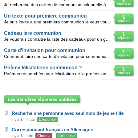
réponses
Je recherche des cartes de communion solennelle à imprimer gratuitement
Un texte pour premiere communion
1
réponse
Je suis invite a une premiere communion je vous voudrais 2 phrases pour les ecrire sur une carte ave
Cadeau iere communion
1
réponse
Je voudrais connaitre la liste des cadeaux pour un garcon pour la iere communion. Merci
Carte d'invitation pour communion
1
réponse
Comment faire une carte d'invitation pour communion en ayant un dessin de communion et le texte
Poème félicitations communion ?
1
réponse
Poèmes recherchés pour félicitation de la profession de foi d'un garçon ?
Les dernières réponses publiées
Recherhe une personne avec seul nom de jeune fille
Il y a 1 minute
1
réponse
Correspondant français en Allemagne
Il y a 1 heure
Cinéma
1
réponse