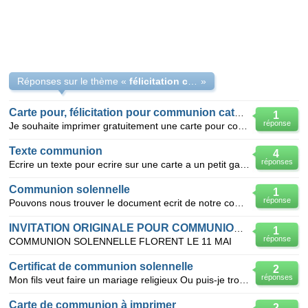
Réponses sur le thème «
félicitation communion solanelle
»
Carte pour, félicitation pour communion catholique
1
réponse
Je souhaite imprimer gratuitement une carte pour communion solanelle d'un garçon. Ou treuver un sit
Texte communion
4
réponses
Ecrire un texte pour ecrire sur une carte a un petit garcon qui fait sa premiere communion
Communion solennelle
1
réponse
Pouvons nous trouver le document ecrit de notre communion solennelle à l église
INVITATION ORIGINALE POUR COMMUNION SOLENNELLE
1
réponse
COMMUNION SOLENNELLE FLORENT LE 11 MAI
Certificat de communion solennelle
2
réponses
Mon fils veut faire un mariage religieux Ou puis-je trouver un certificat de communion solennelle ?
Carte de communion à imprimer
2