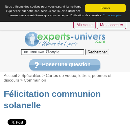
Nous utilisons des cookies pour vous garantir la meilleure
Fermer
expérience sur notre site. Si vous continuez à utiliser ce
dernier, nous considérons que vous acceptez l’utilisation des cookies.
En savoir plus
M'inscrire
Me connecter
Poser une question
Accueil
>
Spécialités
>
Cartes de voeux, lettres, poèmes et
discours
>
Communion
Félicitation communion
solanelle