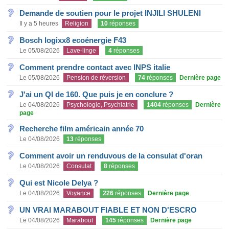
Demande de soutien pour le projet INJILI SHULENI
Il y a 5 heures
Religion
10
réponses
Bosch logixx8 ecoénergie F43
Le 05/08/2026
Lave-linge
4
réponses
Comment prendre contact avec INPS italie
Le 05/08/2026
Pension de réversion
74
réponses
Dernière page
J'ai un QI de 160. Que puis je en conclure ?
Le 04/08/2026
Psychologie, Psychiatrie
1404
réponses
Dernière
page
Recherche film américain année 70
Le 04/08/2026
13
réponses
Comment avoir un renduvous de la consulat d'oran
Le 04/08/2026
Consulat
8
réponses
Qui est Nicole Delya ?
Le 04/08/2026
Voyance
226
réponses
Dernière page
UN VRAI MARABOUT FIABLE ET NON D'ESCRO
Le 04/08/2026
Marabout
145
réponses
Dernière page