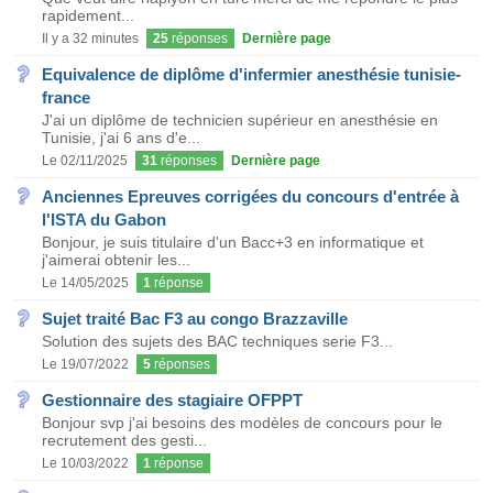
rapidement...
Il y a 32 minutes
25
réponses
Dernière page
Equivalence de diplôme d'infermier anesthésie tunisie-
france
J'ai un diplôme de technicien supérieur en anesthésie en
Tunisie, j'ai 6 ans d'e...
Le 02/11/2025
31
réponses
Dernière page
Anciennes Epreuves corrigées du concours d'entrée à
l'ISTA du Gabon
Bonjour, je suis titulaire d'un Bacc+3 en informatique et
j'aimerai obtenir les...
Le 14/05/2025
1
réponse
Sujet traité Bac F3 au congo Brazzaville
Solution des sujets des BAC techniques serie F3...
Le 19/07/2022
5
réponses
Gestionnaire des stagiaire OFPPT
Bonjour svp j'ai besoins des modèles de concours pour le
recrutement des gesti...
Le 10/03/2022
1
réponse