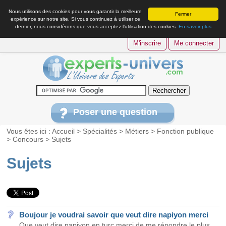
Nous utilisons des cookies pour vous garantir la meilleure
Fermer
expérience sur notre site. Si vous continuez à utiliser ce
dernier, nous considérons que vous acceptez l’utilisation des cookies.
En savoir plus
M'inscrire
Me connecter
Poser une question
Vous êtes ici :
Accueil
>
Spécialités
>
Métiers
>
Fonction publique
>
Concours
>
Sujets
Sujets
Boujour je voudrai savoir que veut dire napiyon merci
Que veut dire napiyon en turc merci de me répondre le plus