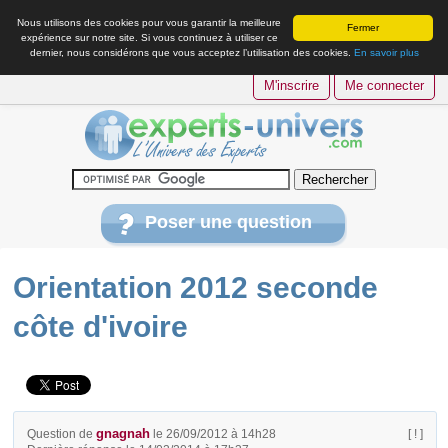
Nous utilisons des cookies pour vous garantir la meilleure
Fermer
expérience sur notre site. Si vous continuez à utiliser ce
dernier, nous considérons que vous acceptez l’utilisation des cookies.
En savoir plus
M'inscrire
Me connecter
Poser une question
Orientation 2012 seconde
côte d'ivoire
gnagnah
Question de
le 26/09/2012 à 14h28
[ ! ]