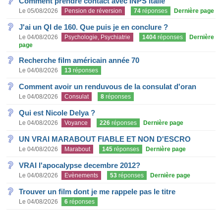
Comment prendre contact avec INPS italie
Le 05/08/2026
Pension de réversion
74
réponses
Dernière page
J'ai un QI de 160. Que puis je en conclure ?
Le 04/08/2026
Psychologie, Psychiatrie
1404
réponses
Dernière
page
Recherche film américain année 70
Le 04/08/2026
13
réponses
Comment avoir un renduvous de la consulat d'oran
Le 04/08/2026
Consulat
8
réponses
Qui est Nicole Delya ?
Le 04/08/2026
Voyance
226
réponses
Dernière page
UN VRAI MARABOUT FIABLE ET NON D'ESCRO
Le 04/08/2026
Marabout
145
réponses
Dernière page
VRAI l'apocalypse decembre 2012?
Le 04/08/2026
Evènements
53
réponses
Dernière page
Trouver un film dont je me rappele pas le titre
Le 04/08/2026
6
réponses