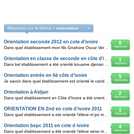
Réponses sur le thème «
orientation 2012 seconde côte d'ivoire
»
Orientation seconde 2012 en cote d'ivoire
8
réponses
Dans quel établissement mon fils Gnahore Oscar Verron a t-il été orienté?
Orientation en classe de seconde en côte d'ivoire
1
réponse
Dans kel établissement a été orienté kouame djenan medard n° de table: 083132428
Orientation entrée en 6è côte d'ivoire
5
réponses
Je savoir dans quel établissement est orienté le candidat amafule joèl françois xavier numero de tab
Orientation à Aidjan
2
réponses
Dans quel établissement en Côte d'Ivoire a été orienté l'élève KOFFI KONAN SYLVAIN
ORIENTATION EN 2nd en cote d'ivoire 2011
1
réponse
Dans quel etablissement a ete orienté l'élève m'po mohamed cherif?
Orientation bepc 2011 en cote d ivoire
4
réponses
Dans quel établissement a été orienté l'élève sène mouhamed moustapha?