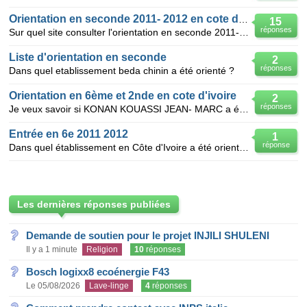
Orientation en seconde 2011- 2012 en cote d'ivoire
15
réponses
Sur quel site consulter l'orientation en seconde 2011- 2012 gratuit en cote d'ivoire
Liste d'orientation en seconde
2
réponses
Dans quel etablissement beda chinin a été orienté ?
Orientation en 6ème et 2nde en cote d'ivoire
2
réponses
Je veux savoir si KONAN KOUASSI JEAN- MARC a été orienté en seconde?
Entrée en 6e 2011 2012
1
réponse
Dans quel établissement en Côte d'Ivoire a été orienté l'élève KOUADIO ASSOH WILFRIED ABIDJAN 04
Les dernières réponses publiées
Demande de soutien pour le projet INJILI SHULENI
Il y a 1 minute
Religion
10
réponses
Bosch logixx8 ecoénergie F43
Le 05/08/2026
Lave-linge
4
réponses