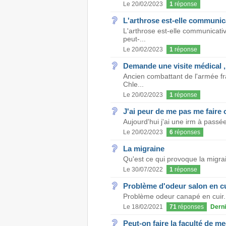
Le 20/02/2023
1
réponse
L'arthrose est-elle communic
L'arthrose est-elle communicat
peut-...
Le 20/02/2023
1
réponse
Demande une visite médical
Ancien combattant de l'armée f
Chle...
Le 20/02/2023
1
réponse
J'ai peur de me pas me faire 
Aujourd'hui j'ai une irm à passée
Le 20/02/2023
6
réponses
La migraine
Qu'est ce qui provoque la migrai
Le 30/07/2022
1
réponse
Problème d'odeur salon en cu
Problème odeur canapé en cuir. 
Le 18/02/2021
71
réponses
Derni
Peut-on faire la faculté de m