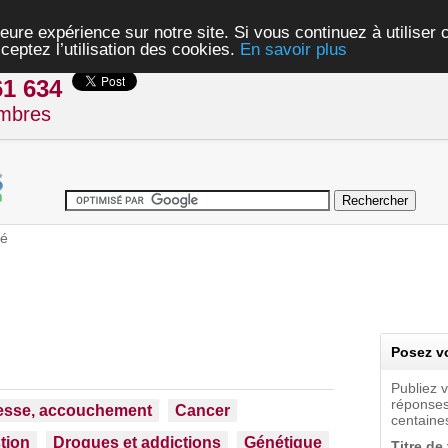
eure expérience sur notre site. Si vous continuez à utiliser
ceptez l’utilisation des cookies.
En savoir plus
61 634
mbres
té
Posez vo
Publiez 
réponses
esse, accouchement
Cancer
centaines
tion
Drogues et addictions
Génétique
Titre de