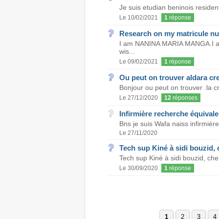
Je suis etudian beninois residen
Le 10/02/2021
1
réponse
Research on my matricule n
I am NANINA MARIA MANGA.I am a
wis...
Le 09/02/2021
1
réponse
Ou peut on trouver aldara cr
Bonjour ou peut on trouver .la c
Le 27/12/2020
12
réponses
Infirmière recherche équival
Bns je suis Wafa naiss infirmière 
Le 27/11/2020
Tech sup Kiné à sidi bouzid,
Tech sup Kiné à sidi bouzid, ch
Le 30/09/2020
1
réponse
1
2
3
4