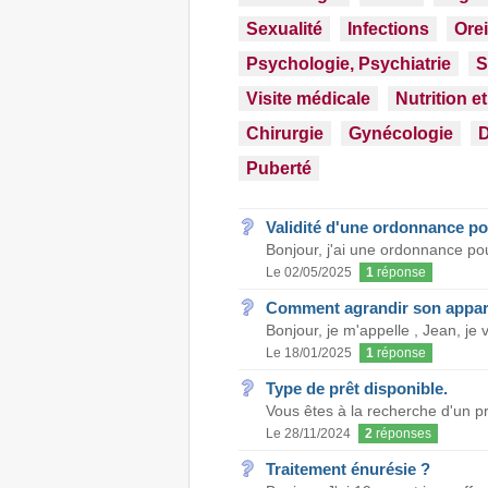
Sexualité
Infections
Orei
Psychologie, Psychiatrie
S
Visite médicale
Nutrition e
Chirurgie
Gynécologie
D
Puberté
Validité d'une ordonnance 
Bonjour, j'ai une ordonnance po
Le 02/05/2025
1
réponse
Comment agrandir son appare
Bonjour, je m'appelle , Jean, je 
Le 18/01/2025
1
réponse
Type de prêt disponible.
Vous êtes à la recherche d'un pr
Le 28/11/2024
2
réponses
Traitement énurésie ?