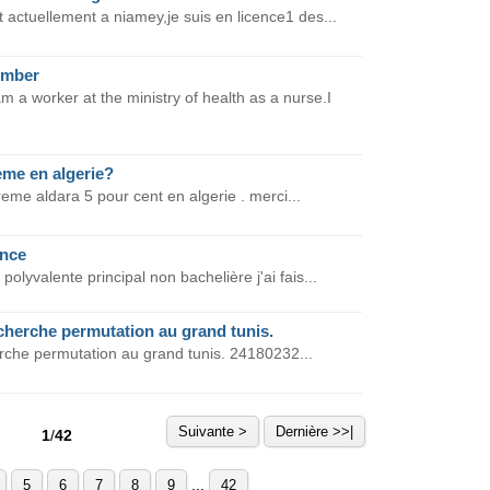
t actuellement a niamey,je suis en licence1 des...
umber
 worker at the ministry of health as a nurse.I
eme en algerie?
reme aldara 5 pour cent en algerie . merci...
ence
polyvalente principal non bachelière j'ai fais...
 cherche permutation au grand tunis.
erche permutation au grand tunis. 24180232...
Suivante >
Dernière >>|
1
/
42
...
5
6
7
8
9
42