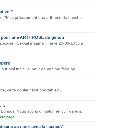
ative ?
ive ?Plus précisément,une arthrose de hanche
 , pour une ARTHROSE du genou
rançaise , Sekkal maamar , né le 20-08-1936 à
opéré
 sur albi mais j'ai peur de pas me faire op...
ne, cette douleur insupportable?...
ir.
Bonsoir, Nous avons un salon en cuir depuis...
ère page
edecine au niger avec la licence?