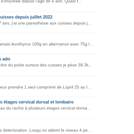
e d'énurésie depuis l'âge de 6 ans. Quasi t...
uisses depuis juillet 2022
ans, j'ai une paresthésie aux cuisses depuis j...
enais levothyrox 100g en alternance avec 75g l...
s ado
rdre du poids surtout des cuisses je pèse 38.3k...
peux prendre 1 seul comprimé de Lopril 25 au l...
s étages cervical dorsal et lombaire
eau du rachis à plusieurs etages cervical dorsa...
 deterioration. Losqu on atteint le niveau 4 pe...