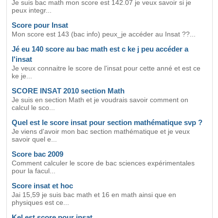
Je suis bac math mon score est 142.07 je veux savoir si je
peux integr...
Score pour Insat
Mon score est 143 (bac info) peux_je accéder au Insat ??...
Jé eu 140 score au bac math est c ke j peu accéder a
l'insat
Je veux connaitre le score de l'insat pour cette anné et est ce
ke je...
SCORE INSAT 2010 section Math
Je suis en section Math et je voudrais savoir comment on
calcul le sco...
Quel est le score insat pour section mathématique svp ?
Je viens d'avoir mon bac section mathématique et je veux
savoir quel e...
Score bac 2009
Comment calculer le score de bac sciences expérimentales
pour la facul...
Score insat et hoc
Jai 15,59 je suis bac math et 16 en math ainsi que en
physiques est ce...
Kel est score pour insat