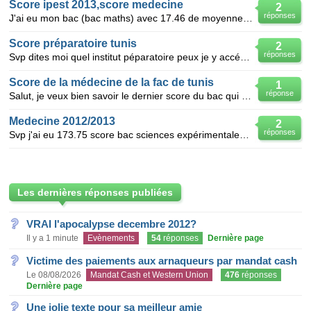
Score ipest 2013,score medecine
2
réponses
J'ai eu mon bac (bac maths) avec 17.46 de moyenne mon score d’accès à l'ipest est 190.45 et 173.05 s
Score préparatoire tunis
2
réponses
Svp dites moi quel institut péparatoire peux je y accéder avec un score de161.18 sachant que j'ai un
Score de la médecine de la fac de tunis
1
réponse
Salut, je veux bien savoir le dernier score du bac qui permet à rejoindre la faculté de médecine de
Medecine 2012/2013
2
réponses
Svp j'ai eu 173.75 score bac sciences expérimentales,est ce que je peut etre accepté au fac de medec
Les dernières réponses publiées
VRAI l'apocalypse decembre 2012?
Il y a 1 minute
Evènements
54
réponses
Dernière page
Victime des paiements aux arnaqueurs par mandat cash
Le 08/08/2026
Mandat Cash et Western Union
476
réponses
Dernière page
Une jolie texte pour sa meilleur amie