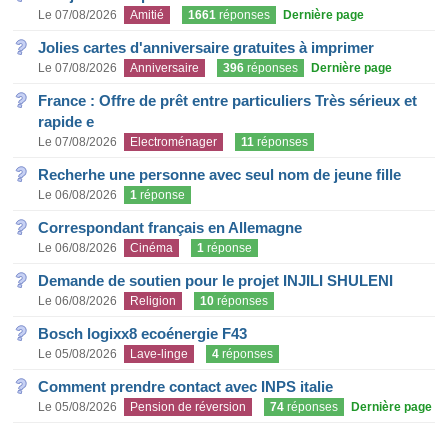
Le 07/08/2026
Amitié
1661
réponses
Dernière page
Jolies cartes d'anniversaire gratuites à imprimer
Le 07/08/2026
Anniversaire
396
réponses
Dernière page
France : Offre de prêt entre particuliers Très sérieux et
rapide e
Le 07/08/2026
Electroménager
11
réponses
Recherhe une personne avec seul nom de jeune fille
Le 06/08/2026
1
réponse
Correspondant français en Allemagne
Le 06/08/2026
Cinéma
1
réponse
Demande de soutien pour le projet INJILI SHULENI
Le 06/08/2026
Religion
10
réponses
Bosch logixx8 ecoénergie F43
Le 05/08/2026
Lave-linge
4
réponses
Comment prendre contact avec INPS italie
Le 05/08/2026
Pension de réversion
74
réponses
Dernière page