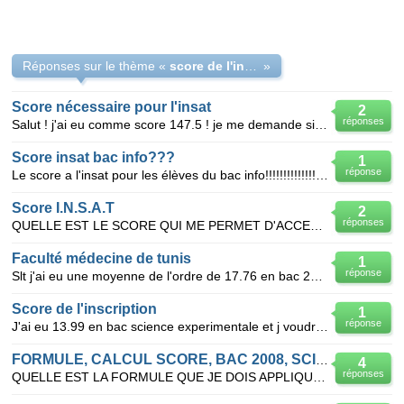
Réponses sur le thème «
score de l'insat
»
Score nécessaire pour l'insat
2
réponses
Salut ! j'ai eu comme score 147.5 ! je me demande si je peux integrer l'insat cette année ?? et me
Score insat bac info???
1
réponse
Le score a l'insat pour les élèves du bac info!!!!!!!!!!!!!!!!!!!c urgent question de vie ou de mort
Score I.N.S.A.T
2
réponses
QUELLE EST LE SCORE QUI ME PERMET D'ACCEDER a l'insat?
Faculté médecine de tunis
1
réponse
Slt j'ai eu une moyenne de l'ordre de 17.76 en bac 2012 sciences expérimentales mon score est 175 je
Score de l'inscription
1
réponse
J'ai eu 13.99 en bac science experimentale et j voudrai bien savoir avec quel score j pourrai m'insc
FORMULE, CALCUL SCORE, BAC 2008, SCIENCES EXP,
4
réponses
QUELLE EST LA FORMULE QUE JE DOIS APPLIQUER POUR CALCULER MON SCORE D ORIENTATION BRANCHE SCIENCES E