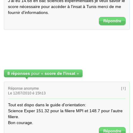
J'ai eu 14.68 en bac sciences expérimentales je veux savoir le 
score nécessaire pour accéder à l'insat à Tunis merci de me 
fournir d'informations.
Répondre
8 réponses
pour «
score de l'insat
»
Réponse anonyme
[ ! ]
Le 12/07/2010 é 15h13
Tout est dispo dans le guide d'orientation:

Science Exper 151.32 pour la filiere MPI et 148.7 pour l'autre 
filiere.

Bon courage.
Répondre