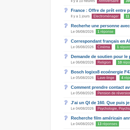
Il y a 10 heures
Anniversaire
39
France : Offre de prêt entre p
Il y a 1 jours
Electroménager
11
Recherhe une personne avec s
Le 06/08/2026
1
réponse
Correspondant français en A
Le 06/08/2026
Cinéma
1
répon
Demande de soutien pour le 
Le 06/08/2026
Religion
10
répo
Bosch logixx8 ecoénergie F4
Le 05/08/2026
Lave-linge
4
rép
Comment prendre contact ave
Le 05/08/2026
Pension de réversio
J'ai un QI de 160. Que puis j
Le 04/08/2026
Psychologie, Psychia
Recherche film américain an
Le 04/08/2026
13
réponses