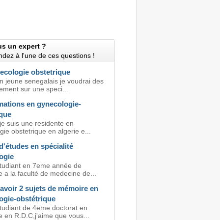
us un expert ?
dez à l'une de ces questions !
ecologie obstetrique
n jeune senegalais je voudrai des
ement sur une speci...
mations en gynecologie-
ique
je suis une residente en
ie obstetrique en algerie e...
'études en spécialité
ogie
etudiant en 7eme année de
 a la faculté de medecine de...
avoir 2 sujets de mémoire en
ogie-obstétrique
étudiant de 4eme doctorat en
 en R.D.C,j'aime que vous...