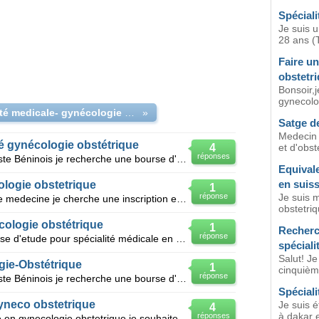
Spéciali
Je suis 
28 ans (T
Faire u
obstetri
Bonsoir,j
gynecolog
specialité medicale- gynécologie obstetrique
»
Satge de
Medecin 
é gynécologie obstétrique
4
et d'obst
réponses
Je suis un jeune médecin généraliste Béninois je recherche une bourse d'étude pour me spécialiser
Equival
en suis
ologie obstetrique
1
réponse
Je suis 
Je suis etudiant en 7eme année de medecine je cherche une inscription en CES de gynecologie obstetri
obstetriq
cologie obstétrique
1
Recherc
réponse
Est ce qu'on peut obtenir une bourse d'etude pour spécialité médicale en particulier gynéco-obstétr
spéciali
Salut! J
gie-Obstétrique
1
cinquièm
réponse
Je suis un jeune médecin généraliste Béninois je recherche une bourse d'étude pour me spécialiser e
Spéciali
yneco obstetrique
Je suis 
4
à dakar e
réponses
Bonjour je suis medecin specialiste en gynecologie obstetrique je souhaiterais que vous m'orientiez