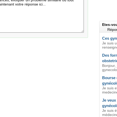
Etes-vo
Répon
Ces gyn
Je suis u
renseign
Des for
obstetr
Bonjour, 
gynecolog
Bourse d
gynécol
Je suis 
medecine
Je veux 
gynécol
Je suis 
médecine