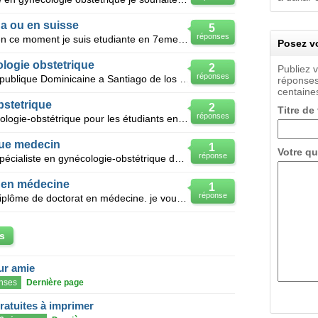
da ou en suisse
5
réponses
Bonsoir a tous je suis ivoirienne . en ce moment je suis etudiante en 7eme année de medecine a ca
Posez vo
logie obstetrique
2
Publiez 
réponses
Je suis diplomee en medcine a Republique Dominicaine a Santiago de los Caballeros, j'aimerais faire
réponses
centaines
bstetrique
2
Titre de
réponses
Liste des sujets de thèse en gynécologie-obstétrique pour les étudiants en fin de cycle
 que medecin
1
Votre qu
réponse
De nationalité française,médecin spécialiste en gynécologie-obstétrique depuis 1989 (diplôme : D.E.
é en médecine
1
réponse
Je suis un béninois, titulaire d'un diplôme de doctorat en médecine. je voudrais continuer et de ce
s
eur amie
nses
Dernière page
gratuites à imprimer