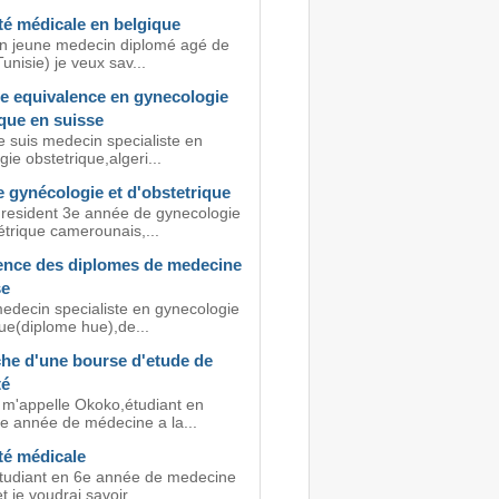
té médicale en belgique
un jeune medecin diplomé agé de
unisie) je veux sav...
ne equivalence en gynecologie
que en suisse
e suis medecin specialiste en
ie obstetrique,algeri...
 gynécologie et d'obstetrique
resident 3e année de gynecologie
étrique camerounais,...
ence des diplomes de medecine
se
medecin specialiste en gynecologie
ue(diplome hue),de...
he d'une bourse d'etude de
té
e m'appelle Okoko,étudiant en
e année de médecine a la...
té médicale
étudiant en 6e année de medecine
t je voudrai savoir...