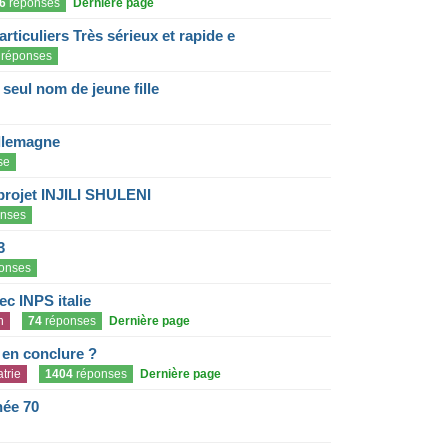
6
réponses
Dernière page
articuliers Très sérieux et rapide e
réponses
eul nom de jeune fille
llemagne
se
projet INJILI SHULENI
nses
3
onses
c INPS italie
n
74
réponses
Dernière page
e en conclure ?
trie
1404
réponses
Dernière page
née 70