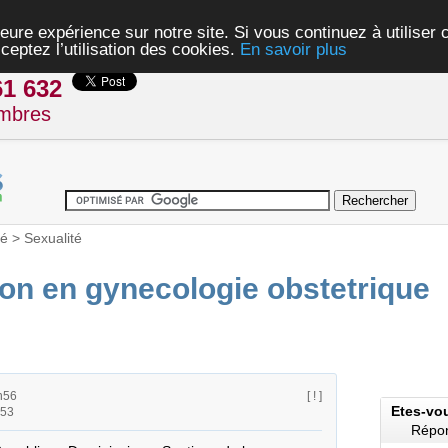
eure expérience sur notre site. Si vous continuez à utiliser
ceptez l’utilisation des cookies.
En savoir plus
61 632
mbres
té
>
Sexualité
ion en gynecologie obstetrique
h56
[ ! ]
Etes-vo
h53
Répon