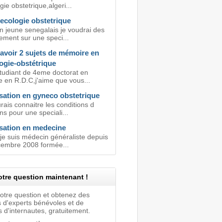
ie obstetrique,algeri...
ecologie obstetrique
n jeune senegalais je voudrai des
ement sur une speci...
avoir 2 sujets de mémoire en
ogie-obstétrique
étudiant de 4eme doctorat en
 en R.D.C,j'aime que vous...
sation en gyneco obstetrique
urais connaitre les conditions d
s pour une speciali...
isation en medecine
,je suis médecin généraliste depuis
cembre 2008 formée...
tre question maintenant !
votre question et obtenez des
 d'experts bénévoles et de
 d'internautes, gratuitement.