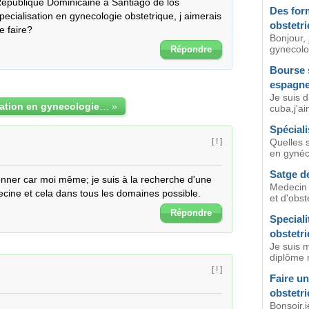
epublique Dominicaine a Santiago de los 
Des for
pecialisation en gynecologie obstetrique, j aimerais 
obstetr
e faire?
Bonjour, 
gynecolog
Répondre
Bourse 
espagn
Je suis 
une specialisation en gynecologie obstetrique
»
cuba,j'ai
Spéciali
Quelles s
[ ! ]
en gynéco
Satge de
onner car moi même; je suis à la recherche d'une 
Medecin 
cine et cela dans tous les domaines possible.
et d'obst
Répondre
Speciali
obstetr
Je suis 
diplôme m
[ ! ]
Faire u
obstetri
Bonsoir,j