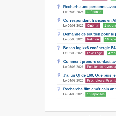
Recherhe une personne avec s
Le 06/08/2026
1
réponse
Correspondant français en A
Le 06/08/2026
Cinéma
1
répon
Demande de soutien pour le 
Le 06/08/2026
Religion
10
répo
Bosch logixx8 ecoénergie F4
Le 05/08/2026
Lave-linge
4
rép
Comment prendre contact ave
Le 05/08/2026
Pension de réversio
J'ai un QI de 160. Que puis j
Le 04/08/2026
Psychologie, Psychia
Recherche film américain an
Le 04/08/2026
13
réponses