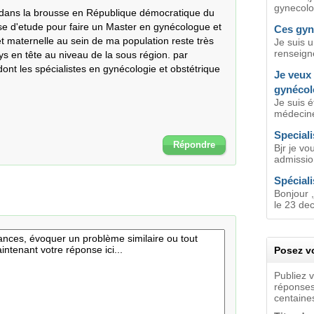
gynecolog
dans la brousse en République démocratique du 
e d'etude pour faire un Master en gynécologue et 
Ces gyn
 et maternelle au sein de ma population reste très 
Je suis u
renseign
s en tête au niveau de la sous région. par 
nt les spécialistes en gynécologie et obstétrique 
Je veux 
gynécol
Je suis 
médecine
Speciali
Répondre
Bjr je vo
admission
Spécial
Bonjour 
le 23 de
Posez vo
Publiez 
réponses
centaines