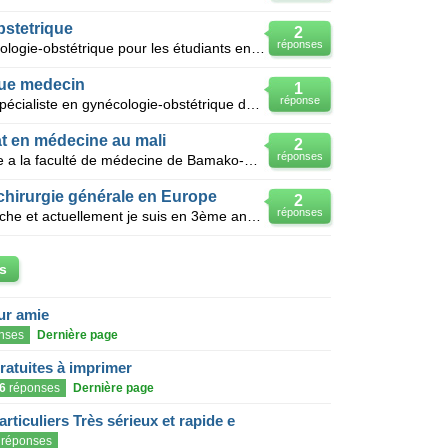
bstetrique
2
réponses
Liste des sujets de thèse en gynécologie-obstétrique pour les étudiants en fin de cycle
 que medecin
1
réponse
De nationalité française,médecin spécialiste en gynécologie-obstétrique depuis 1989 (diplôme : D.E.
t en médecine au mali
2
réponses
Bonour je suis étudiant sur la thèse a la faculté de médecine de Bamako-Mali. Ma thèse a une tendan
chirurgie générale en Europe
2
réponses
Bonjour Je suis un médecin malgache et actuellement je suis en 3ème année de ma spécialisation en c
s
eur amie
nses
Dernière page
gratuites à imprimer
6
réponses
Dernière page
articuliers Très sérieux et rapide e
réponses