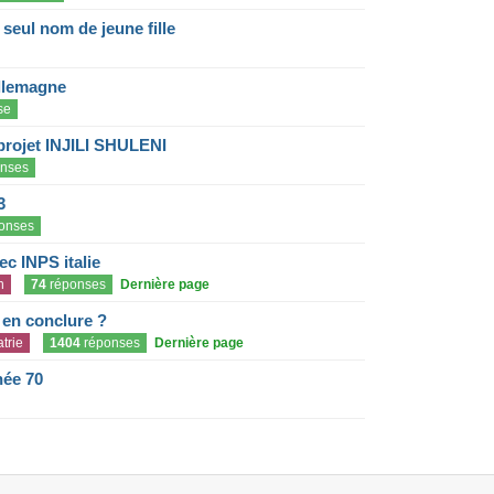
eul nom de jeune fille
llemagne
se
projet INJILI SHULENI
nses
3
onses
c INPS italie
n
74
réponses
Dernière page
e en conclure ?
trie
1404
réponses
Dernière page
née 70