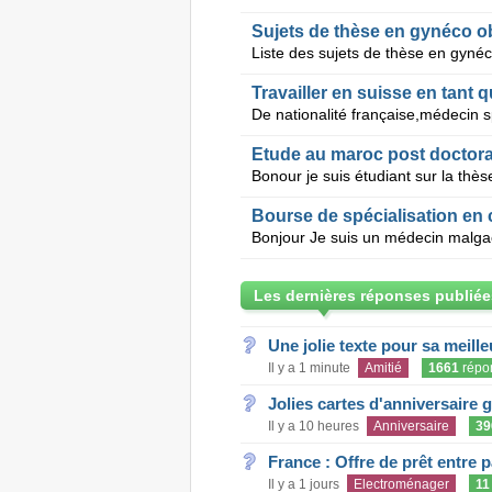
Sujets de thèse en gynéco o
Travailler en suisse en tant
Etude au maroc post doctora
Bourse de spécialisation en 
Les dernières réponses publiée
Une jolie texte pour sa meill
Il y a 1 minute
Amitié
1661
répo
Jolies cartes d'anniversaire 
Il y a 10 heures
Anniversaire
39
France : Offre de prêt entre p
Il y a 1 jours
Electroménager
11