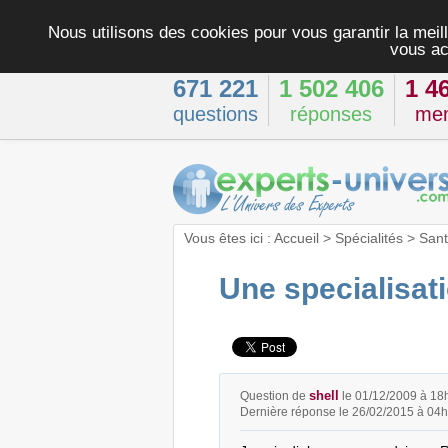
Nous utilisons des cookies pour vous garantir la meill
vous ac
671 221
1 502 406
1 4
questions
réponses
me
Vous êtes ici :
Accueil
>
Spécialités
>
San
Une specialisat
shell
Question de
le 01/12/2009 à 18
Dernière réponse le 26/02/2015 à 04