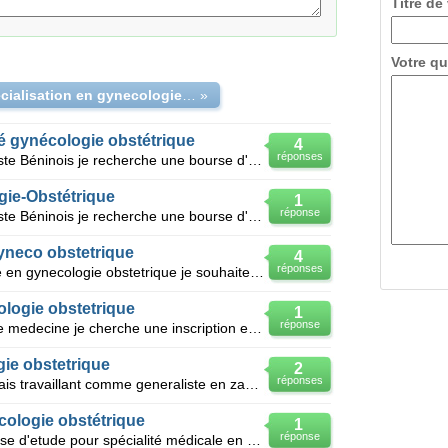
Titre de
Votre qu
une specialisation en gynecologie obstetrique
»
é gynécologie obstétrique
4
réponses
Je suis un jeune médecin généraliste Béninois je recherche une bourse d'étude pour me spécialiser
gie-Obstétrique
1
réponse
Je suis un jeune médecin généraliste Béninois je recherche une bourse d'étude pour me spécialiser e
yneco obstetrique
4
réponses
Bonjour je suis medecin specialiste en gynecologie obstetrique je souhaiterais que vous m'orientiez
ologie obstetrique
1
réponse
Je suis etudiant en 7eme année de medecine je cherche une inscription en CES de gynecologie obstetri
ie obstetrique
2
réponses
Bonjour je suis un medecin congolais travaillant comme generaliste en zambie donc au gouvernement je
cologie obstétrique
1
réponse
Est ce qu'on peut obtenir une bourse d'etude pour spécialité médicale en particulier gynéco-obstétr