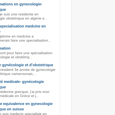
mations en gynecologie-
ique
je suis une residente en
ie obstetrique en algerie e...
specialisation medcine en
e
diplome en medcine a
merais faire une specialisation...
sation
ont pour faire une spécialisation
logie et obstétriq...
 gynécologie et d'obstetrique
resident 3e année de gynecologie
étrique camerounais,...
té medicale- gynécologie
ique
médecine grecque, j'ai pris mon
édicale en Grèce et j...
ne equivalence en gynecologie
que en suisse
e suis medecin specialiste en