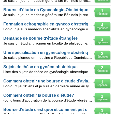
Je suis un jeune médecin généraliste Béninois je recherche une bourse d'étude pour me spécialiser
Bourse d'étude en Gynécologie-Obstétrique
1
réponse
Je suis un jeune médecin généraliste Béninois je recherche une bourse d'étude pour me spécialiser e
Formation echographie en gyneco obstetrique
4
réponses
Bonjour je suis medecin specialiste en gynecologie obstetrique je souhaiterais que vous m'orientiez
Demande de bourse d'étude étrangère
3
réponses
Je suis un étudiant ivoirien en faculté de philosophie, et je voudrais obtenir une bourse d'étude po
Une specialisation en gynecologie obstetrique
2
réponses
Je suis diplomee en medcine a Republique Dominicaine a Santiago de los Caballeros, j'aimerais faire
Sujets de thèse en gynéco obstetrique
2
réponses
Liste des sujets de thèse en gynécologie-obstétrique pour les étudiants en fin de cycle
Comment obtenir une bourse d'étude d'aviation?
1
réponse
Bonjour! j'ai 18 ans et je suis en dernière année au lycée, en classe de terminale scientifique et j
Comment obtenir la bourse d'étude?
1
réponse
-conditions d'acquisition de la bourse d'étude -durée de la bourse d'étude -le montant -avec ce
Bourse d'étude c'est quoi et comment pet-on l'avoir?
1
réponse