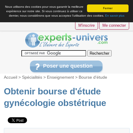
Nous utilisons des cookies pour vous garantir la meilleure
Fermer
expérience sur notre site. Si vous continuez à utiliser ce
dernier, nous considérons que vous acceptez l’utilisation des cookies.
En savoir plus
M'inscrire
Me connecter
Poser une question
Accueil
>
Spécialités
>
Enseignement
>
Bourse d'étude
Obtenir bourse d'étude
gynécologie obstétrique