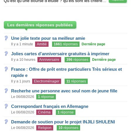
Qu'est qu'une bourse d'étude ? qu'els sont les critères pour obtenir une bourse d'étude et où pouvon
Les dernières réponses publiées
Une jolie texte pour sa meilleur amie
Il y a 1 minute
Amitié
1661
réponses
Dernière page
Jolies cartes d'anniversaire gratuites à imprimer
Il y a 10 heures
Anniversaire
396
réponses
Dernière page
France : Offre de prêt entre particuliers Très sérieux et
rapide e
Il y a 1 jours
Electroménager
11
réponses
Recherhe une personne avec seul nom de jeune fille
Le 06/08/2026
1
réponse
Correspondant français en Allemagne
Le 06/08/2026
Cinéma
1
réponse
Demande de soutien pour le projet INJILI SHULENI
Le 06/08/2026
Religion
10
réponses