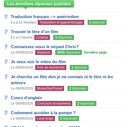
Les dernières réponses publiées
Traduction français --> amérindien
Il y a 12 minutes
Traduction et apprentissage
1
réponse
Trouver le titre d'un film
Il y a 2 heures
Cinéma
3
réponses
Connaissez-vous le voyant Chris?
Le 09/08/2026
Voyance
2650
réponses
Dernière page
Je veux voir le video du film
Le 09/08/2026
Avis de recherche
1
réponse
Je cherche un film don je ne connais ni le titre ni les
acteurs
Le 09/08/2026
MovieStarPlanet
2
réponses
Cours d'anglais
Le 09/08/2026
Concours et examens
2
réponses
Codmment accéder à la pompe ?
Le 09/08/2026
Lave-linge
2
réponses