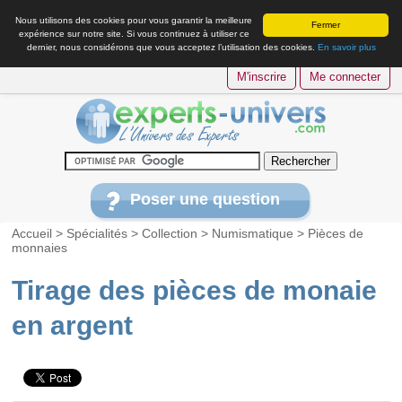
Nous utilisons des cookies pour vous garantir la meilleure
Fermer
expérience sur notre site. Si vous continuez à utiliser ce
dernier, nous considérons que vous acceptez l’utilisation des cookies.
En savoir plus
M'inscrire
Me connecter
Poser une question
Accueil
>
Spécialités
>
Collection
>
Numismatique
>
Pièces de
monnaies
Tirage des pièces de monaie
en argent