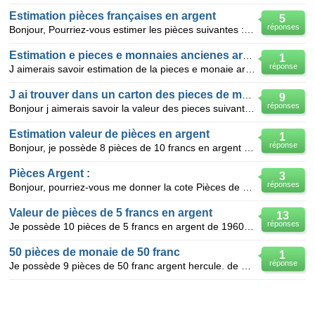
Estimation pièces françaises en argent
5
réponses
Bonjour, Pourriez-vous estimer les pièces suivantes : 9 pièces en argent HERCULES 50 F de 1976 2
Estimation e pieces e monnaies ancienes argent
1
réponse
J aimerais savoir estimation de la pieces e monaie argent de 1874 leopol 2roi es belges l union fai
J ai trouver dans un carton des pieces de monaie
9
réponses
Bonjour j aimerais savoir la valeur des pieces suivante: 20 frs en argent de 1933 20 frs en argent
Estimation valeur de pièces en argent
1
réponse
Bonjour, je possède 8 pièces de 10 francs en argent daté de 1965-1969 une pièce de 50 francs de 197
Pièces Argent :
3
réponses
Bonjour, pourriez-vous me donner la cote Pièces de 1 francs en argent : 1917/20 Pièce de 2 franc
Valeur de pièces de 5 francs en argent
13
réponses
Je possède 10 pièces de 5 francs en argent de 1960 6 pièces de 5 francs en ar
50 pièces de monaie de 50 franc
1
réponse
Je possède 9 pièces de 50 franc argent hercule. de 1975 à 1979 je voudrai connaitre la valeur