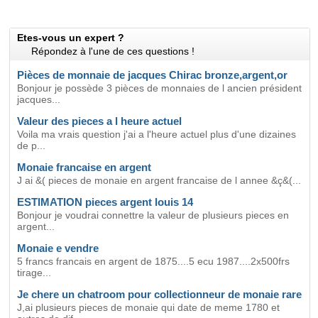
Etes-vous un expert ?
Répondez à l'une de ces questions !
Pièces de monnaie de jacques Chirac bronze,argent,or
Bonjour je possède 3 pièces de monnaies de l ancien président
jacques...
Valeur des pieces a l heure actuel
Voila ma vrais question j'ai a l'heure actuel plus d'une dizaines
de p...
Monaie francaise en argent
J ai &( pieces de monaie en argent francaise de l annee &ç&(...
ESTIMATION pieces argent louis 14
Bonjour je voudrai connettre la valeur de plusieurs pieces en
argent...
Monaie e vendre
5 francs francais en argent de 1875....5 ecu 1987....2x500frs
tirage...
Je chere un chatroom pour collectionneur de monaie rare
J,ai plusieurs pieces de monaie qui date de meme 1780 et