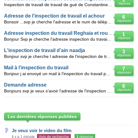
réponse
Inspection de travail de travail de gué de Constantine à alger adresse et tel exactes pourqueje les
Adresse de l'inspection de travail el achour
6
réponses
Bonsoir ...svp je cherche l'adresse et le num de téléphone de l'inspection de travail d'el achour ..
Adresse inspection du travail Reghaia et rouiba
1
réponse
Bonjour Svp je cherche l'adresse inspection du travail Reghaia et rouiba Merci d'avance pour vos r
L'inspection de travail d'ain naadja
3
réponses
Bonjour svp je cherche l adresse de l'inspection de travail d'ain naadja je vous remercie
Mail à l'inspection du travail
7
réponses
Bonjour j ai envoyé un mail à l'inspection du travail pour signaler se qu il n'allait pas dans ma
Demande adresse
6
réponses
Bonjours svp je veux s'avoir l'adresse de l'inspection du travail et des affaires sociales a alger
Les dernières réponses publiées
Je veux voir le video du film
Il y a 1 minute
Avis de recherche
1
réponse