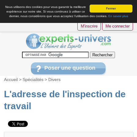
Nous utilisons des cookies pour vous garantir la meilleure
Fermer
expérience sur notre site. Si vous continuez à utiliser ce
dernier, nous considérons que vous acceptez l’utilisation des cookies.
En savoir plus
M'inscrire
Me connecter
Poser une question
Accueil
>
Spécialités
>
Divers
L'adresse de l'inspection de
travail