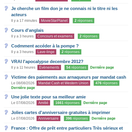
Je cherche un film don je ne connais ni le titre ni les
acteurs
Il y a 17 minutes
MovieStarPlanet
2
réponses
Cours d'anglais
Il y a 3 heures
Concours et examens
2
réponses
Codmment accéder à la pompe ?
Il y a 3 heures
Lave-linge
2
réponses
VRAI l'apocalypse decembre 2012?
Il y a 11 heures
Evènements
54
réponses
Dernière page
Victime des paiements aux arnaqueurs par mandat cash
Le 08/08/2026
Mandat Cash et Western Union
476
réponses
Dernière page
Une jolie texte pour sa meilleur amie
Le 07/08/2026
Amitié
1661
réponses
Dernière page
Jolies cartes d'anniversaire gratuites à imprimer
Le 07/08/2026
Anniversaire
396
réponses
Dernière page
France : Offre de prêt entre particuliers Très sérieux et