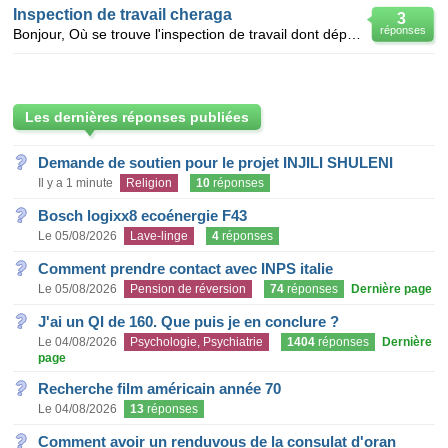
Inspection de travail cheraga
3
réponses
Bonjour, Où se trouve l'inspection de travail dont dépend une société qui se trouve à cheraga? M
Les dernières réponses publiées
Demande de soutien pour le projet INJILI SHULENI
Il y a 1 minute
Religion
10
réponses
Bosch logixx8 ecoénergie F43
Le 05/08/2026
Lave-linge
4
réponses
Comment prendre contact avec INPS italie
Le 05/08/2026
Pension de réversion
74
réponses
Dernière page
J'ai un QI de 160. Que puis je en conclure ?
Le 04/08/2026
Psychologie, Psychiatrie
1404
réponses
Dernière
page
Recherche film américain année 70
Le 04/08/2026
13
réponses
Comment avoir un renduvous de la consulat d'oran