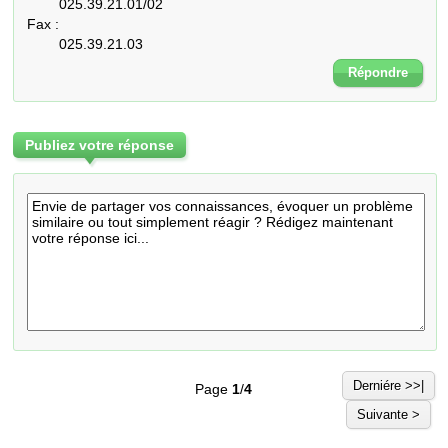
	025.39.21.01/02

Fax :

	025.39.21.03
Répondre
Publiez votre réponse
Derniére >>|
Page
1
/
4
Suivante >