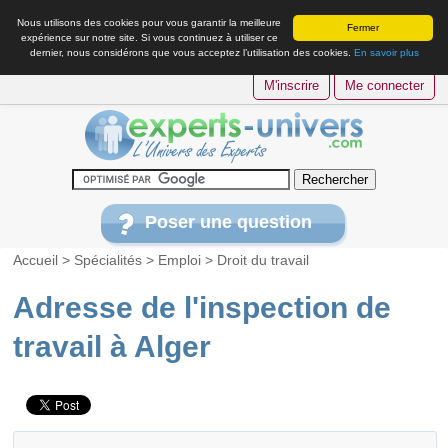
Nous utilisons des cookies pour vous garantir la meilleure
Fermer
expérience sur notre site. Si vous continuez à utiliser ce
dernier, nous considérons que vous acceptez l’utilisation des cookies.
En savoir plus
M'inscrire
Me connecter
Poser une question
Accueil
>
Spécialités
>
Emploi
>
Droit du travail
Adresse de l'inspection de
travail à Alger