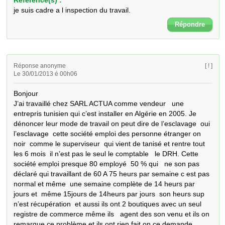
Référence(s) :
je suis cadre a l inspection du travail.
Répondre
Réponse anonyme
[ ! ]
Le 30/01/2013 é 00h06
Bonjour  

J’ai travaillé chez SARL ACTUA comme vendeur   une 
entrepris tunisien qui c’est installer en Algérie en 2005. Je 
dénoncer leur mode de travail on peut dire de l’esclavage  oui 
l’esclavage  cette société emploi des personne étranger on 
noir  comme le superviseur  qui vient de tanisé et rentre tout 
les 6 mois  il n’est pas le seul le comptable   le DRH. Cette 
société emploi presque 80 employé  50 % qui   ne son pas 
déclaré qui travaillant de 60 A 75 heurs par semaine c est pas 
normal et même  une semaine complète de 14 heurs par 
jours et  même 15jours de 14heurs par jours  son heurs sup  
n’est récupération  et aussi ils ont 2 boutiques avec un seul 
registre de commerce même ils   agent des son venu et ils on 
remarque ce problème et ils ont rien fait on ce demande 