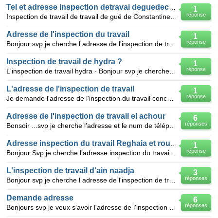
Tel et adresse inspection detravai deguedeconstant
1
réponse
Inspection de travail de travail de gué de Constantine à alger adresse et tel exactes pourqueje les
Adresse de l'inspection du travail
1
réponse
Bonjour svp je cherche l adresse de l'inspection de travail d'ain naadja je vous remercie
Inspection de travail de hydra ?
1
réponse
L'inspection de travail hydra - Bonjour svp je cherche l adresse de l'inspection de travail hydra
L'adresse de l'inspection de travail
1
réponse
Je demande l'adresse de l'inspection du travail concernant une entreprise qui est située à Bachjarah
Adresse de l'inspection de travail el achour
6
réponses
Bonsoir ...svp je cherche l'adresse et le num de téléphone de l'inspection de travail d'el achour ..
Adresse inspection du travail Reghaia et rouiba
1
réponse
Bonjour Svp je cherche l'adresse inspection du travail Reghaia et rouiba Merci d'avance pour vos r
L'inspection de travail d'ain naadja
3
réponses
Bonjour svp je cherche l adresse de l'inspection de travail d'ain naadja je vous remercie
Demande adresse
6
réponses
Bonjours svp je veux s'avoir l'adresse de l'inspection du travail et des affaires sociales a alger