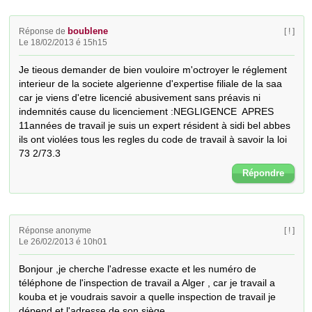
boublene
Réponse de
[ ! ]
Le 18/02/2013 é 15h15
Je tieous demander de bien vouloire m'octroyer le réglement 
interieur de la societe algerienne d'expertise filiale de la saa 
car je viens d'etre licencié abusivement sans préavis ni 
indemnités cause du licenciement :NEGLIGENCE  APRES 
11années de travail je suis un expert résident à sidi bel abbes 
ils ont violées tous les regles du code de travail à savoir la loi 
73 2/73.3
Répondre
Réponse anonyme
[ ! ]
Le 26/02/2013 é 10h01
Bonjour ,je cherche l'adresse exacte et les numéro de 
téléphone de l'inspection de travail a Alger , car je travail a 
kouba et je voudrais savoir a quelle inspection de travail je 
dépend et l'adresse de son siège