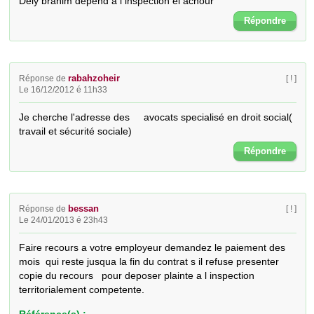
Dely brahim depend a l inspection el achour
Répondre
rabahzoheir
Réponse de
[ ! ]
Le 16/12/2012 é 11h33
Je cherche l'adresse des     avocats specialisé en droit social( 
travail et sécurité sociale)
Répondre
bessan
Réponse de
[ ! ]
Le 24/01/2013 é 23h43
Faire recours a votre employeur demandez le paiement des 
mois  qui reste jusqua la fin du contrat s il refuse presenter 
copie du recours   pour deposer plainte a l inspection 
territorialement competente.