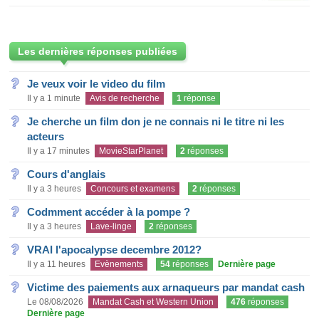
Les dernières réponses publiées
Je veux voir le video du film
Il y a 1 minute
Avis de recherche
1
réponse
Je cherche un film don je ne connais ni le titre ni les
acteurs
Il y a 17 minutes
MovieStarPlanet
2
réponses
Cours d'anglais
Il y a 3 heures
Concours et examens
2
réponses
Codmment accéder à la pompe ?
Il y a 3 heures
Lave-linge
2
réponses
VRAI l'apocalypse decembre 2012?
Il y a 11 heures
Evènements
54
réponses
Dernière page
Victime des paiements aux arnaqueurs par mandat cash
Le 08/08/2026
Mandat Cash et Western Union
476
réponses
Dernière page