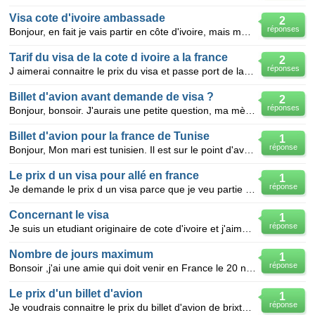
Visa cote d'ivoire ambassade
2
réponses
Bonjour, en fait je vais partir en côte d'ivoire, mais mon visa, expire le 17 avril, pourrai je reve
Tarif du visa de la cote d ivoire a la france
2
réponses
J aimerai connaitre le prix du visa et passe port de la cote d ivoire a la france
Billet d'avion avant demande de visa ?
2
réponses
Bonjour, bonsoir. J'aurais une petite question, ma mère voudrait demander un visa pour la France
Billet d'avion pour la france de Tunise
1
réponse
Bonjour, Mon mari est tunisien. Il est sur le point d'avoir son visa pour venir me rejoindre en Fra
Le prix d un visa pour allé en france
1
réponse
Je demande le prix d un visa parce que je veu partie en france ej ss en cote d ivoire jai 15ans
Concernant le visa
1
réponse
Je suis un etudiant originaire de cote d'ivoire et j'aimerais savoir quels sont les papiers à fourni
Nombre de jours maximum
1
réponse
Bonsoir ,j'ai une amie qui doit venir en France le 20 novembre pour repartir le 03 janvier 2013 ,est
Le prix d'un billet d'avion
1
réponse
Je voudrais connaitre le prix du billet d'avion de brixton vers paris. merci