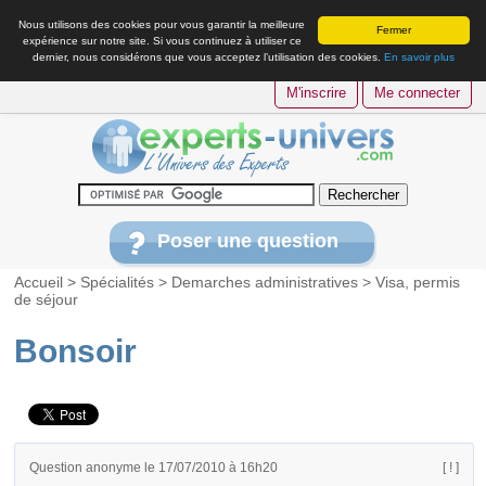
Nous utilisons des cookies pour vous garantir la meilleure
Fermer
expérience sur notre site. Si vous continuez à utiliser ce
dernier, nous considérons que vous acceptez l’utilisation des cookies.
En savoir plus
M'inscrire
Me connecter
Poser une question
Accueil
>
Spécialités
>
Demarches administratives
>
Visa, permis
de séjour
Bonsoir
Question anonyme le 17/07/2010 à 16h20
[ ! ]