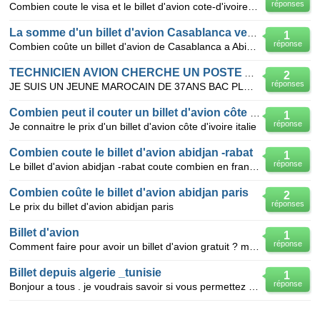
réponses
Combien coute le visa et le billet d'avion cote-d'ivoire -France?
La somme d'un billet d'avion Casablanca vers Abidjan
1
réponse
Combien coûte un billet d'avion de Casablanca a Abidjan ( en cfa )
TECHNICIEN AVION CHERCHE UN POSTE A KATAR
2
réponses
JE SUIS UN JEUNE MAROCAIN DE 37ANS BAC PLUS 3 EN MECANIQUE AVION DE TRANSPORT JE CHERCHE UN POSTE ST
Combien peut il couter un billet d'avion côte d'ivoire italie
1
réponse
Je connaitre le prix d'un billet d'avion côte d'ivoire italie
Combien coute le billet d'avion abidjan -rabat
1
réponse
Le billet d'avion abidjan -rabat coute combien en francs cfa
Combien coûte le billet d'avion abidjan paris
2
réponses
Le prix du billet d'avion abidjan paris
Billet d'avion
1
réponse
Comment faire pour avoir un billet d'avion gratuit ? merci
Billet depuis algerie _tunisie
1
réponse
Bonjour a tous . je voudrais savoir si vous permettez combien coute un billet depuis algerie pour la