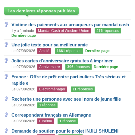
Les dernières réponses publiées
Victime des paiements aux arnaqueurs par mandat cash
Il y a 1 minute
Mandat Cash et Western Union
476
réponses
Dernière page
Une jolie texte pour sa meilleur amie
Le 07/08/2026
Amitié
1661
réponses
Dernière page
Jolies cartes d'anniversaire gratuites à imprimer
Le 07/08/2026
Anniversaire
396
réponses
Dernière page
France : Offre de prêt entre particuliers Très sérieux et
rapide e
Le 07/08/2026
Electroménager
11
réponses
Recherhe une personne avec seul nom de jeune fille
Le 06/08/2026
1
réponse
Correspondant français en Allemagne
Le 06/08/2026
Cinéma
1
réponse
Demande de soutien pour le projet INJILI SHULENI