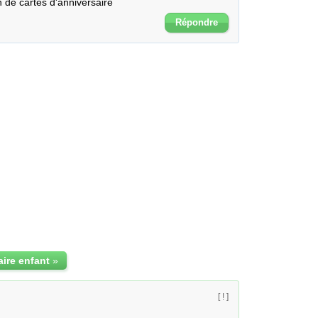
n de cartes d'anniversaire
Répondre
aire enfant
»
[ ! ]