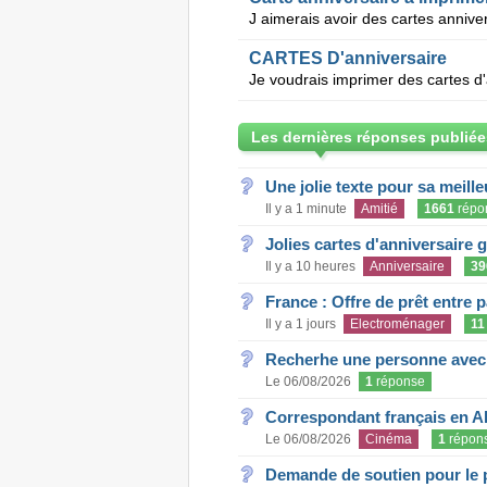
J aimerais avoir des cartes annive
CARTES D'anniversaire
Je voudrais imprimer des cartes d'
Les dernières réponses publiée
Une jolie texte pour sa meill
Il y a 1 minute
Amitié
1661
répo
Jolies cartes d'anniversaire 
Il y a 10 heures
Anniversaire
39
France : Offre de prêt entre p
Il y a 1 jours
Electroménager
11
Recherhe une personne avec s
Le 06/08/2026
1
réponse
Correspondant français en A
Le 06/08/2026
Cinéma
1
répon
Demande de soutien pour le 