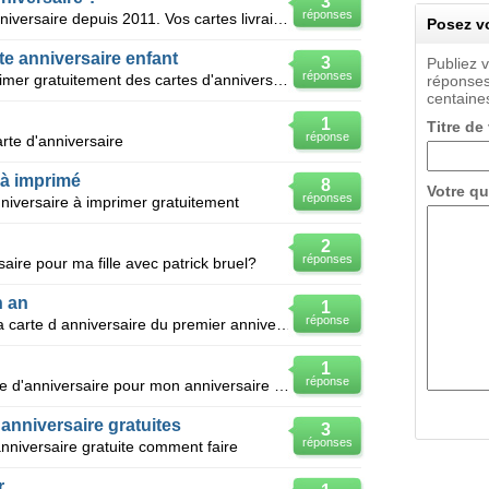
3
réponses
La Carterie de Flavie, votre site anniversaire depuis 2011. Vos cartes livraison gratuite disney -
Posez vo
te anniversaire enfant
3
Publiez 
réponses
Je cherche un site ou je peux imprimer gratuitement des cartes d'anniversaire pour mettre sur un cad
réponses
centaines
1
Titre de
réponse
te d'anniversaire
 à imprimé
8
Votre qu
réponses
niversaire à imprimer gratuitement
2
réponses
saire pour ma fille avec patrick bruel?
n an
1
réponse
Je ne sais pas qu oi marquer sur la carte d anniversaire du premier anniversaire de mon fils la cart
1
réponse
Bonjour , J'aimerais créer une carte d'anniversaire pour mon anniversaire mais je ne sais pas quoi
anniversaire gratuites
3
réponses
nniversaire gratuite comment faire
r