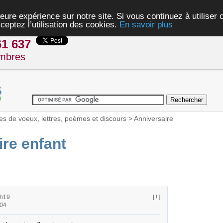
eure expérience sur notre site. Si vous continuez à utiliser
ceptez l’utilisation des cookies.
En savoir plus
61 637
mbres
es de voeux, lettres, poèmes et discours
>
Anniversaire
ire enfant
7h19
[ ! ]
h04