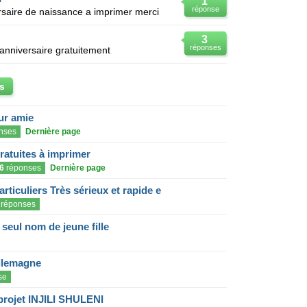
1
réponse
rsaire de naissance a imprimer merci
3
réponses
anniversaire gratuitement
s
eur amie
nses
Dernière page
gratuites à imprimer
6
réponses
Dernière page
articuliers Très sérieux et rapide e
réponses
eul nom de jeune fille
llemagne
se
projet INJILI SHULENI