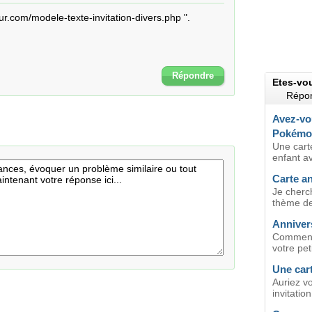
eur.com/modele-texte-invitation-divers.php ".
Répondre
Etes-vo
Répon
Avez-vo
Pokémo
Une cart
enfant a
Carte a
Je cherch
thème des
Anniver
Comment 
votre pet
Une cart
Auriez v
invitation