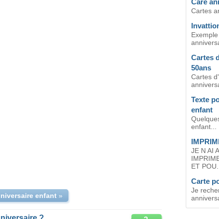
Care ann
Cartes an
Invattio
Exemple d
annivers
Cartes d
50ans
Cartes d'
anniversa
Texte po
enfant
Quelques
enfant...
IMPRIM
JE N AI
IMPRIM
ET POU..
Carte p
Je reche
niversaire enfant
»
anniversa
niversaire ?