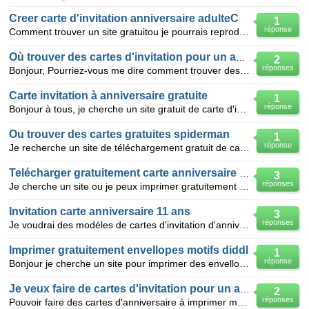
Creer carte d'invitation anniversaire adulteC
1
réponse
Comment trouver un site gratuitou je pourrais reproduire sur mon imprimante des cartes d'invitation
Où trouver des cartes d'invitation pour un anniversaire
2
réponses
Bonjour, Pourriez-vous me dire comment trouver des cartes d'invitation gratuites à imprimer pour un
Carte invitation à anniversaire gratuite
1
réponse
Bonjour à tous, je cherche un site gratuit de carte d'invitation à un anniversaire à imprimer pour
Ou trouver des cartes gratuites spiderman
1
réponse
Je recherche un site de téléchargement gratuit de carte d'invitation pour un gouter d'anniversaire s
Telécharger gratuitement carte anniversaire enfant
3
réponses
Je cherche un site ou je peux imprimer gratuitement des cartes d'anniversaire pour mettre sur un cad
Invitation carte anniversaire 11 ans
3
réponses
Je voudrai des modéles de cartes d'invitation d'anniversaire pour ma fille qui fète ses 11 ans
Imprimer gratuitement envellopes motifs diddl
1
réponse
Bonjour je cherche un site pour imprimer des envellopes sur le theme diddl pour poster les cartes d'
Je veux faire de cartes d'invitation pour un anniv
2
réponses
Pouvoir faire des cartes d'anniversaire à imprimer merci