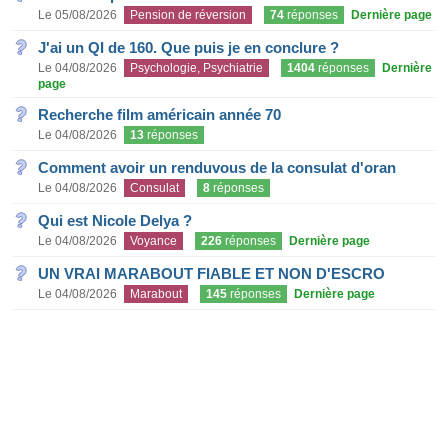
Le 05/08/2026
Pension de réversion
74
réponses
Dernière page
J'ai un QI de 160. Que puis je en conclure ?
Le 04/08/2026
Psychologie, Psychiatrie
1404
réponses
Dernière
page
Recherche film américain année 70
Le 04/08/2026
13
réponses
Comment avoir un renduvous de la consulat d'oran
Le 04/08/2026
Consulat
8
réponses
Qui est Nicole Delya ?
Le 04/08/2026
Voyance
226
réponses
Dernière page
UN VRAI MARABOUT FIABLE ET NON D'ESCRO
Le 04/08/2026
Marabout
145
réponses
Dernière page