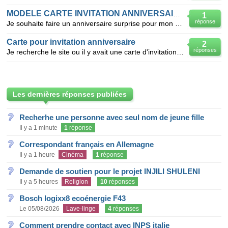
MODELE CARTE INVITATION ANNIVERSAIRE SURPRISE
1
réponse
Je souhaite faire un anniversaire surprise pour mon mari que va avoir 60 ans, mais je bute pour fair
Carte pour invitation anniversaire
2
réponses
Je recherche le site ou il y avait une carte d'invitation pour anniversaire sous la forme d'un jeu t
Les dernières réponses publiées
Recherhe une personne avec seul nom de jeune fille
Il y a 1 minute
1
réponse
Correspondant français en Allemagne
Il y a 1 heure
Cinéma
1
réponse
Demande de soutien pour le projet INJILI SHULENI
Il y a 5 heures
Religion
10
réponses
Bosch logixx8 ecoénergie F43
Le 05/08/2026
Lave-linge
4
réponses
Comment prendre contact avec INPS italie