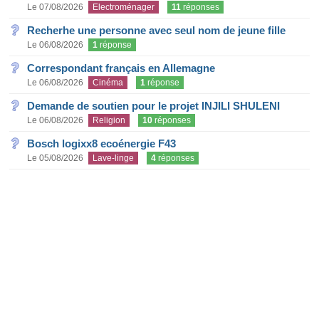
Le 07/08/2026
Electroménager
11
réponses
Recherhe une personne avec seul nom de jeune fille
Le 06/08/2026
1
réponse
Correspondant français en Allemagne
Le 06/08/2026
Cinéma
1
réponse
Demande de soutien pour le projet INJILI SHULENI
Le 06/08/2026
Religion
10
réponses
Bosch logixx8 ecoénergie F43
Le 05/08/2026
Lave-linge
4
réponses