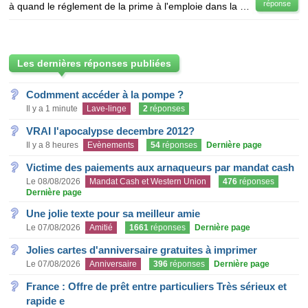
réponse
à quand le réglement de la prime à l'emploie dans la loire atlantique ou en chéque ou virement merci
Les dernières réponses publiées
Codmment accéder à la pompe ?
Il y a 1 minute
Lave-linge
2
réponses
VRAI l'apocalypse decembre 2012?
Il y a 8 heures
Evènements
54
réponses
Dernière page
Victime des paiements aux arnaqueurs par mandat cash
Le 08/08/2026
Mandat Cash et Western Union
476
réponses
Dernière page
Une jolie texte pour sa meilleur amie
Le 07/08/2026
Amitié
1661
réponses
Dernière page
Jolies cartes d'anniversaire gratuites à imprimer
Le 07/08/2026
Anniversaire
396
réponses
Dernière page
France : Offre de prêt entre particuliers Très sérieux et
rapide e