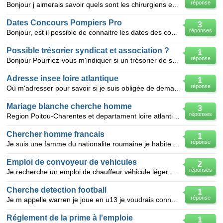
réponse
Bonjour j aimerais savoir quels sont les chirurgiens en esthetique qui sont renomés pour faire une l
Dates Concours Pompiers Pro
3
réponses
Bonjour, est il possible de connaitre les dates des concours externes des pompiers professionnels en
Possible trésorier syndicat et association ?
1
réponse
Bonjour Pourriez-vous m'indiquer si un trésorier de syndicat peut être également trésorier d'une
Adresse insee loire atlantique
1
réponse
Où m'adresser pour savoir si je suis obligée de demander une inscription à l'Insee?
Mariage blanche cherche homme
3
réponses
Region Poitou-Charentes et departament loire atlantique cherche homme pour mariage blanche des pro
Chercher homme francais
1
réponse
Je suis une famme du nationalite roumaine je habite a nantes et je cherche homme francais pour obten
Emploi de convoyeur de vehicules
2
réponses
Je recherche un emploi de chauffeur véhicule léger, déplacement accepter dans toutes la
Cherche detection football
1
réponse
Je m appelle warren je joue en u13 je voudrais connaitre les dates des detections en loire atlantiqu
Réglement de la prime à l'emploie
1