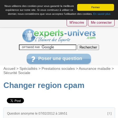
Nous utilisons des cookies pour vous garantir la meilleure
Fermer
expérience sur notre site. Si vous continuez à utiliser ce
dernier, nous considérons que vous acceptez l’utilisation des cookies.
En savoir plus
M'inscrire
Me connecter
Poser une question
Accueil
>
Spécialités
>
Prestations sociales
>
Assurance maladie
>
Sécurité Sociale
Changer region cpam
Question anonyme le 07/02/2012 à 18h51
[ ! ]