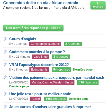
Conversion dollar en cfa afrique centrale.
1
réponse
A combien revient 1 dollar us en franc cfa d'Afrique centrale ce 30 mai 2016. Merci d'avance.
Les dernières réponses publiées
Cours d'anglais
Il y a 1 minute
Concours et examens
2
réponses
Codmment accéder à la pompe ?
Il y a 11 minutes
Lave-linge
2
réponses
VRAI l'apocalypse decembre 2012?
Il y a 8 heures
Evènements
54
réponses
Dernière page
Victime des paiements aux arnaqueurs par mandat cash
Le 08/08/2026
Mandat Cash et Western Union
476
réponses
Dernière page
Une jolie texte pour sa meilleur amie
Le 07/08/2026
Amitié
1661
réponses
Dernière page
Jolies cartes d'anniversaire gratuites à imprimer