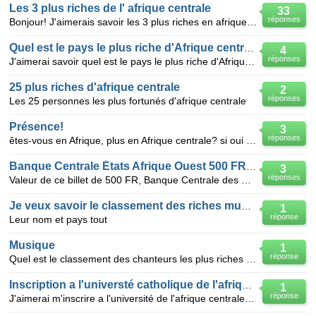
Les 3 plus riches de l' afrique centrale
33
réponses
Bonjour! J'aimerais savoir les 3 plus riches en afrique centrale hors mis les chefs d' etat? je v
Quel est le pays le plus riche d'Afrique centrale
4
réponses
J'aimerai savoir quel est le pays le plus riche d'Afrique centrale
25 plus riches d'afrique centrale
2
réponses
Les 25 personnes les plus fortunés d'afrique centrale
Présence!
3
réponses
êtes-vous en Afrique, plus en Afrique centrale? si oui dans quels pays ? merci
Banque Centrale États Afrique Ouest 500 FR 1986
3
réponses
Valeur de ce billet de 500 FR, Banque Centrale des Etats d'Afrique de l'Ouest, (état TB)? Inscriptio
Je veux savoir le classement des riches musiciens africains ?
1
réponse
Leur nom et pays tout
Musique
1
réponse
Quel est le classement des chanteurs les plus riches afrique
Inscription a l'universté catholique de l'afrique centrale
1
réponse
J'aimerai m'inscrire a l'université de l'afrique centrale pour le compte de l'année scolaire 2011_20