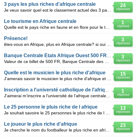
3 pays les plus riches d'afrique centrale
24
réponses
Je veux savoir quel est le classement actuel des 3 pays les plus riches d'afrique centrale
Le tourisme en Afrique centrale
1
réponse
Quelle est le pays riche en faune et en flore pour le tourisme?
Présence!
3
réponses
êtes-vous en Afrique, plus en Afrique centrale? si oui dans quels pays ? merci
Banque Centrale États Afrique Ouest 500 FR 1986
3
réponses
Valeur de ce billet de 500 FR, Banque Centrale des Etats d'Afrique de l'Ouest, (état TB)? Inscriptio
Quelle est le musicien le plus riche d'afrique
15
réponses
J'amerais savoir le musicien le plus riche d'afrique et l'homme le plus riche du cameroun
Inscription a l'universté catholique de l'afrique centrale
1
réponse
J'aimerai m'inscrire a l'université de l'afrique centrale pour le compte de l'année scolaire 2011_20
Le 25 personne le pluis riche de l afrique
13
réponses
Je souhait savoire le 25 personnes le plus riche de l afrique juste un curiosite
Le joueur le plus riche d'afrique
23
réponses
Je cherche le nom du footballeur le plus riche en afrique