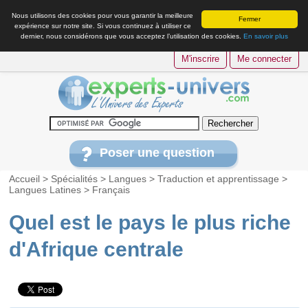
Nous utilisons des cookies pour vous garantir la meilleure
Fermer
expérience sur notre site. Si vous continuez à utiliser ce
dernier, nous considérons que vous acceptez l’utilisation des cookies.
En savoir plus
M'inscrire
Me connecter
Poser une question
Accueil
>
Spécialités
>
Langues
>
Traduction et apprentissage
>
Langues Latines
>
Français
Quel est le pays le plus riche
d'Afrique centrale