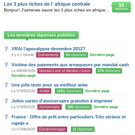
Les 3 plus riches de l' afrique centrale
33
réponses
Bonjour! J'aimerais savoir les 3 plus riches en afrique centrale hors mis les chefs d' etat? je v
Les dernières réponses publiées
VRAI l'apocalypse decembre 2012?
Il y a 1 minute
Evènements
54
réponses
Dernière page
Victime des paiements aux arnaqueurs par mandat cash
Le 08/08/2026
Mandat Cash et Western Union
476
réponses
Dernière page
Une jolie texte pour sa meilleur amie
Le 07/08/2026
Amitié
1661
réponses
Dernière page
Jolies cartes d'anniversaire gratuites à imprimer
Le 07/08/2026
Anniversaire
396
réponses
Dernière page
France : Offre de prêt entre particuliers Très sérieux et
rapide e
Le 07/08/2026
Electroménager
11
réponses