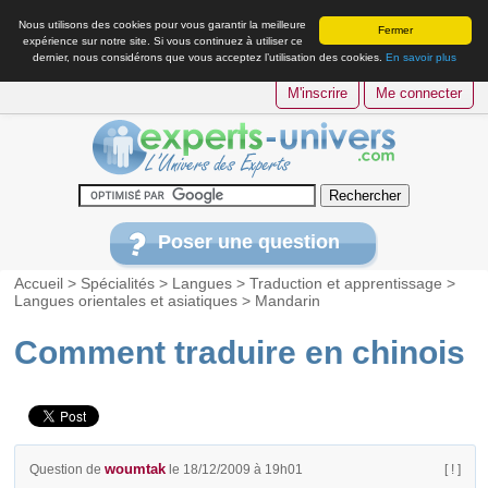
Nous utilisons des cookies pour vous garantir la meilleure
Fermer
expérience sur notre site. Si vous continuez à utiliser ce
dernier, nous considérons que vous acceptez l’utilisation des cookies.
En savoir plus
M'inscrire
Me connecter
Poser une question
Accueil
>
Spécialités
>
Langues
>
Traduction et apprentissage
>
Langues orientales et asiatiques
>
Mandarin
Comment traduire en chinois
woumtak
Question de
le 18/12/2009 à 19h01
[ ! ]