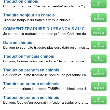
Traduction chinois
3
réponses
Comment traduire : "j'ai mal au ventre" en chinois ? je pars a tawain mercredi et j'aimerais savoir
Traduire bonjour en chinois
1
réponse
Traduire bonjour du francais vers le chinois ?
COMMENT TRADUIRE DU FRANCAIS AU CHINOIS
2
réponses
Je cherche la traduction de mon prénom Christine du français au chinois pour faire un tatouage
Date en chinois
2
réponses
Bonjour je souhaite traduire plusieurs date en chinois: 11/04/2006 26/09/2009 04/04/2004
Traduction français chinois
1
réponse
Bonjour, Pouvez vous me traduire " Avoir une bonne étoile " en Signe chinois s'il vous plai .?
Traduction prenom en chinois
2
réponses
Pouuriez vous me traduire le nom d'une personne en chinois ? Ce nom est JOAO MOCHO Merci d'avance
Traduire un prenon en chinois
1
réponse
Comment ecritont le prénon FABIEN en chinois merci
Traduction prenom en chinois
2
réponses
Bonjour, Quelqu'un pourrait il m'aider a traduire le prenom Ryo en chinois? Un prenom qui ait un