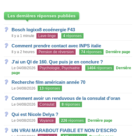
Les dernières réponses publiées
Bosch logixx8 ecoénergie F43
Il y a 1 minute
Lave-linge
4
réponses
Comment prendre contact avec INPS italie
Il y a 2 heures
Pension de réversion
74
réponses
Dernière page
J'ai un QI de 160. Que puis je en conclure ?
Le 04/08/2026
Psychologie, Psychiatrie
1404
réponses
Dernière
page
Recherche film américain année 70
Le 04/08/2026
13
réponses
Comment avoir un renduvous de la consulat d'oran
Le 04/08/2026
Consulat
8
réponses
Qui est Nicole Delya ?
Le 04/08/2026
Voyance
226
réponses
Dernière page
UN VRAI MARABOUT FIABLE ET NON D'ESCRO