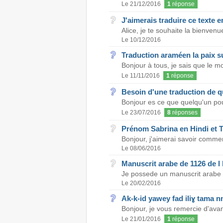
Le 21/12/2016
1
réponse
J'aimerais traduire ce texte 
Alice, je te souhaite la bienvenu
Le 10/12/2016
Traduction araméen la paix s
Bonjour à tous, je sais que le mo
Le 11/11/2016
1
réponse
Besoin d'une traduction de q
Bonjour es ce que quelqu'un pour
Le 23/07/2016
8
réponses
Prénom Sabrina en Hindi et 
Bonjour, j'aimerai savoir commen
Le 08/06/2016
Manuscrit arabe de 1126 de l 
Je possede un manuscrit arabe dat
Le 20/02/2016
Ak-k-id yawey fad iliɣ tama nn
Bonjour, je vous remercie d'avan
Le 21/01/2016
1
réponse