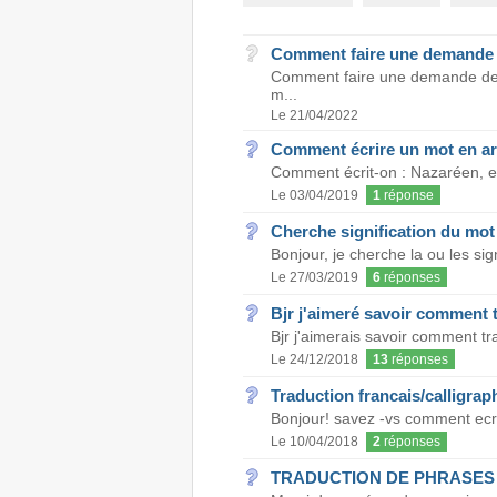
Comment faire une demande d
Comment faire une demande de m
m...
Le 21/04/2022
Comment écrire un mot en a
Comment écrit-on : Nazaréen, e
Le 03/04/2019
1
réponse
Cherche signification du m
Bonjour, je cherche la ou les sig
Le 27/03/2019
6
réponses
Bjr j'aimeré savoir comment t
Bjr j'aimerais savoir comment tr
Le 24/12/2018
13
réponses
Traduction francais/calligrap
Bonjour! savez -vs comment ecrire
Le 10/04/2018
2
réponses
TRADUCTION DE PHRASES