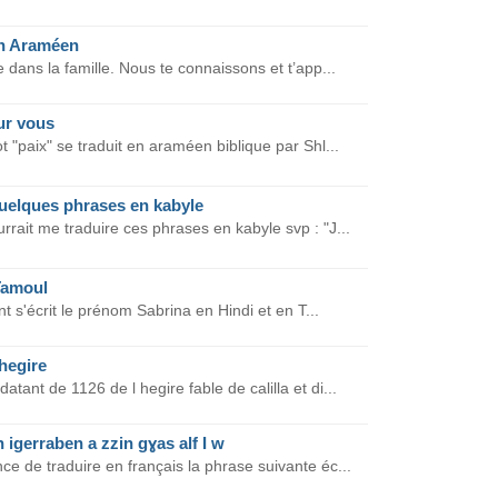
en Araméen
e dans la famille. Nous te connaissons et t’app...
ur vous
t "paix" se traduit en araméen biblique par Shl...
uelques phrases en kabyle
rait me traduire ces phrases en kabyle svp : "J...
Tamoul
t s'écrit le prénom Sabrina en Hindi et en T...
hegire
ant de 1126 de l hegire fable de calilla et di...
 igerraben a zzin gɣas alf I w
ce de traduire en français la phrase suivante éc...