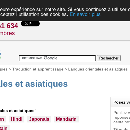
eure expérience sur notre site. Si vous continuez à utiliser
ceptez l’utilisation des cookies.
En savoir plus
61 634
mbres
gues
>
Traduction et apprentissage
>
Langues orientales et asiatiques
les et asiatiques
Posez vo
ales et asiatiques"
Publiez 
réponses
en
Hindi
Japonais
Mandarin
centaines
tain
Titre de