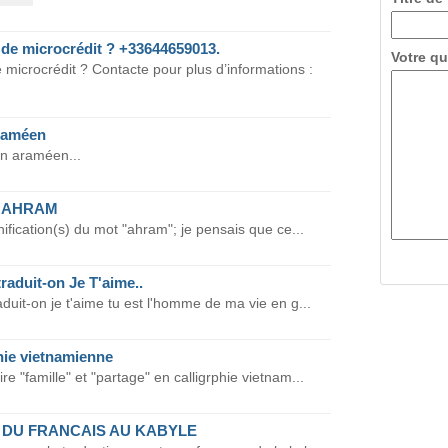
e microcrédit ? +33644659013.
Votre qu
icrocrédit ? Contacte pour plus d’informations :
raméen
n araméen...
ot AHRAM
nification(s) du mot "ahram"; je pensais que ce...
raduit-on Je T'aime..
aduit-on je t'aime tu est l'homme de ma vie en g...
hie vietnamienne
 "famille" et "partage" en calligrphie vietnam...
 DU FRANCAIS AU KABYLE