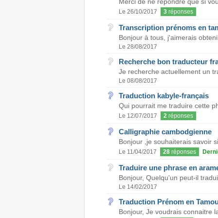
Merci de ne répondre que si vou
Le 26/10/2017
3
réponses
Transcription prénoms en ta
Bonjour à tous, j'aimerais obte
Le 28/08/2017
Recherche bon traducteur fr
Je recherche actuellement un tra
Le 08/08/2017
Traduction kabyle-français
Qui pourrait me traduire cette ph
Le 12/07/2017
2
réponses
Calligraphie cambodgienne
Bonjour ,je souhaiterais savoir si
Le 11/04/2017
28
réponses
Derni
Traduire une phrase en aram
Bonjour, Quelqu'un peut-il tradu
Le 14/02/2017
Traduction Prénom en Tamoul
Bonjour, Je voudrais connaitre la