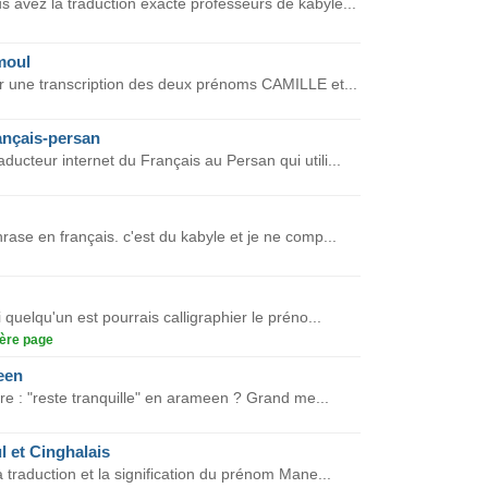
s avez la traduction exacte professeurs de kabyle...
moul
nir une transcription des deux prénoms CAMILLE et...
ançais-persan
ducteur internet du Français au Persan qui utili...
rase en français. c'est du kabyle et je ne comp...
 quelqu'un est pourrais calligraphier le préno...
ère page
een
ire : "reste tranquille" en arameen ? Grand me...
 et Cinghalais
 traduction et la signification du prénom Mane...