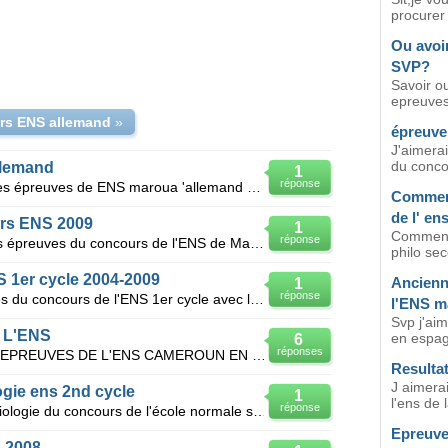
procurer
Ou avoi
SVP?
Savoir ou
epreuves
rs ENS allemand
»
épreuve
J'aimera
du concou
llemand
1
réponse
Bsr.svp j'aimerai avoir les anciennes épreuves de ENS maroua 'allemand 2nd cycle
Comment
de l' en
rs ENS 2009
1
Comment 
réponse
Je souhaiterais avoir les anciennes épreuves du concours de l'ENS de Maroua option informatique fond
philo sec
 1er cycle 2004-2009
Ancienn
1
réponse
Je voudrais les anciennes épreuves du concours de l'ENS 1er cycle avec les corrigés session 2004-200
l'ENS m
Svp j'ai
 L'ENS
en espag
6
réponses
JE VEUX AVOIR LES ANCIENNES EPREUVES DE L'ENS CAMEROUN EN MATHEMATIQUE ET EN PHYSIQUE POUR LE PREMIE
Resultat
J aimerai
gie ens 2nd cycle
1
l'ens de l
réponse
Besoin d'anciennes épreuves de biologie du concours de l'école normale second cycle et corrigés
Epreuve
 2008