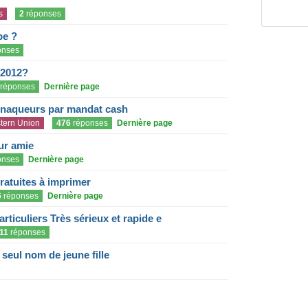
s
2
réponses
pe ?
onses
 2012?
réponses
Dernière page
rnaqueurs par mandat cash
tern Union
476
réponses
Dernière page
eur amie
onses
Dernière page
gratuites à imprimer
6
réponses
Dernière page
articuliers Très sérieux et rapide e
11
réponses
eul nom de jeune fille