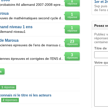
1
1er et 2
réponse
Je voudrais avoir les epreuves du probatoire A4 allemand 2007-2008 epreuves de physique ch
Svp puis 
de l'ens 
aroua
1
réponse
BJR j'ai besoin des anciennes épreuves de mathématiques second cycle de L ens de maroua de 2010 à 2
Posez vo
lemand niveau 1 ens
1
réponse
 allemand niveau1
Publiez 
réponses
 de Maroua
23
centaines
réponses
Comment entrer en contact des anciennes epreuves de l'ens de maroua cycle 1?
Titre de
3
réponses
S'il vous plaît puis-je avoir des anciennes épreuves et corrigées de l'ENS de maroua série lettres m
Votre qu
s
1
réponse
onnais ni le titre ni les acteurs
2
réponses