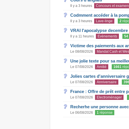
Il y a 3 heures
Concours et examen
Codmment accéder à la pom
Il y a 3 heures
Lave-linge
2
rép
VRAI l'apocalypse decembre
Il y a 11 heures
Evènements
54
Victime des paiements aux a
Le 08/08/2026
Mandat Cash et Wes
Une jolie texte pour sa meill
Le 07/08/2026
Amitié
1661
rép
Jolies cartes d'anniversaire 
Le 07/08/2026
Anniversaire
39
France : Offre de prêt entre p
Le 07/08/2026
Electroménager
Recherhe une personne avec s
Le 06/08/2026
1
réponse