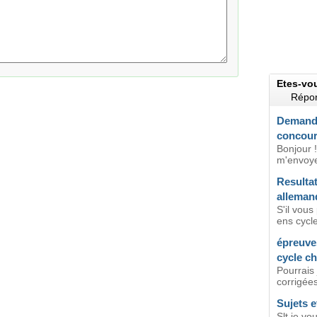
Etes-vo
Répon
Demande
concour
Bonjour !
m'envoye
Resulta
alleman
S'il vous 
ens cycle
épreuve
cycle ch
Pourrais 
corrigées
Sujets e
Slt,je v