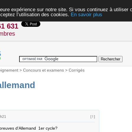
eure expérience sur notre site. Si vous continuez à utiliser
ceptez l’utilisation des cookies.
En savoir plus
61 631
mbres
eignement
>
Concours et examens
>
Corrigés
allemand
3h21
[ ! ]
reuves d'Allemand  1er cycle?