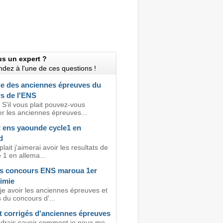
us un expert ?
dez à l'une de ces questions !
 des anciennes épreuves du
s de l'ENS
 S'il vous plait pouvez-vous
r les anciennes épreuves...
t ens yaounde cycle1 en
d
plait j'aimerai avoir les resultats de
 1 en allema...
s concours ENS maroua 1er
imie
je avoir les anciennes épreuves et
 du concours d'...
t corrigés d'anciennes épreuves
oudrais savoir comment je peux me