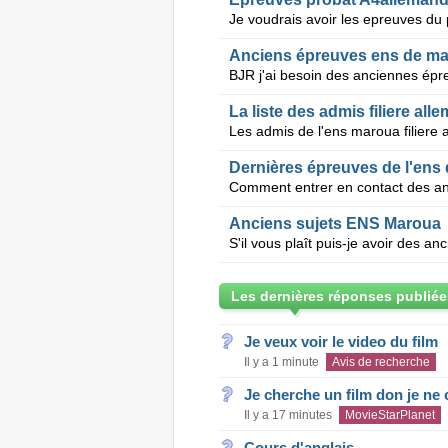
Anciens épreuves ens de m
La liste des admis filiere al
Les admis de l'ens maroua filiere
Dernières épreuves de l'ens
Anciens sujets ENS Maroua
Les dernières réponses publiée
Je veux voir le video du film
Il y a 1 minute
Avis de recherche
Je cherche un film don je ne c
Il y a 17 minutes
MovieStarPlanet
Cours d'anglais