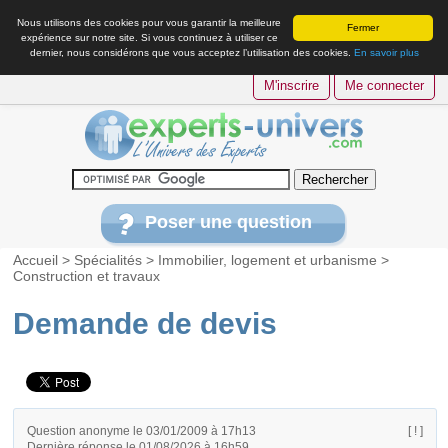
Nous utilisons des cookies pour vous garantir la meilleure
Fermer
expérience sur notre site. Si vous continuez à utiliser ce
dernier, nous considérons que vous acceptez l’utilisation des cookies.
En savoir plus
M'inscrire
Me connecter
Poser une question
Accueil
>
Spécialités
>
Immobilier, logement et urbanisme
>
Construction et travaux
Demande de devis
Question anonyme le 03/01/2009 à 17h13
[ ! ]
Dernière réponse le 01/08/2026 à 16h59