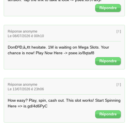
Répondre
Réponse anonyme
[ ! ]
Le 08/07/2026 é 00h10
DonÐ²Ð‚â„¢t hesitate. 1M is waiting on Mega Slots. Your 
chance is now! Play Now Here -> psee.io/8qtaf8
Répondre
Réponse anonyme
[ ! ]
Le 13/07/2026 é 23h06
How easy? Play, spin, cash out. This slot works! Start Spinning 
Here => is.gd/4d6PyC
Répondre