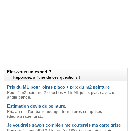
Etes-vous un expert ?
Répondez à l'une de ces questions !
Prix du ML pour joints placo + prix du m2 peinture
Pour 7 m2 peinture 2 couches + 15 ML joints placo avec un
angle bande...
Estimation devis de peinture.
Prix au ml d'un barreaudage, fournitures comprises;
(dégraissage, grat...
Je voudrais savoir combien me couterais ma carte grise
Bonjour j'ai une 406 2.1td année 1997 je voudrais savoir