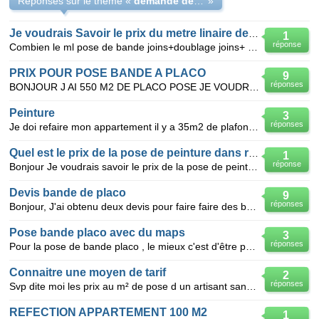
Réponses sur le thème «
demande de devis
»
Je voudrais Savoir le prix du metre linaire de bande a joins
1
réponse
Combien le ml pose de bande joins+doublage joins+ ponçage? Merci
PRIX POUR POSE BANDE A PLACO
9
réponses
BONJOUR J AI 550 M2 DE PLACO POSE JE VOUDRAIT SAVOIR CONBIEN SA ME COUTERAI POUR TOUTE LES BANDE AV
Peinture
3
réponses
Je doi refaire mon appartement il y a 35m2 de plafond +64m2 de mur+35m2 de depose de tapisserie tous
Quel est le prix de la pose de peinture dans region centre
1
réponse
Bonjour Je voudrais savoir le prix de la pose de peinture dans la région de tours, avec et sans fo
Devis bande de placo
9
réponses
Bonjour, J'ai obtenu deux devis pour faire faire des bandes sur placo. Les modes de calcul sont
Pose bande placo avec du maps
3
réponses
Pour la pose de bande placo , le mieux c'est d'être payé a l'heure ou faire un forfait
Connaitre une moyen de tarif
2
réponses
Svp dite moi les prix au m² de pose d un artisant sans marchandise ; doublage coller? placo coller
REFECTION APPARTEMENT 100 M2
1