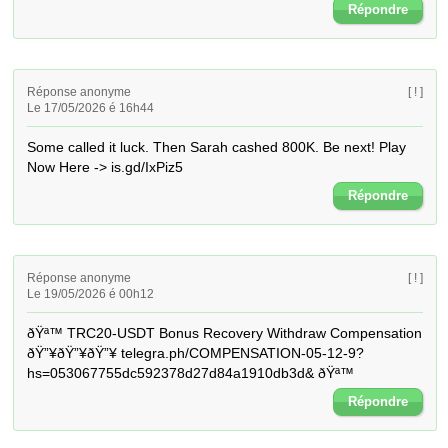
Répondre
Réponse anonyme
[ ! ]
Le 17/05/2026 é 16h44
Some called it luck. Then Sarah cashed 800K. Be next! Play 
Now Here -> is.gd/IxPiz5
Répondre
Réponse anonyme
[ ! ]
Le 19/05/2026 é 00h12
ðŸª™ TRC20-USDT Bonus Recovery Withdraw Compensation 
ðŸ”¥ðŸ”¥ðŸ”¥ telegra.ph/COMPENSATION-05-12-9?
hs=053067755dc592378d27d84a1910db3d& ðŸª™
Répondre