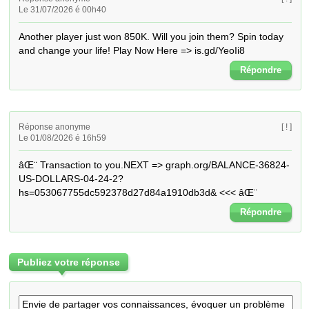
Le 31/07/2026 é 00h40
Another player just won 850K. Will you join them? Spin today 
and change your life! Play Now Here => is.gd/YeoIi8
Répondre
Réponse anonyme
[ ! ]
Le 01/08/2026 é 16h59
âŒ¨ Transaction to you.NEXT => graph.org/BALANCE-36824-
US-DOLLARS-04-24-2?
hs=053067755dc592378d27d84a1910db3d& <<< âŒ¨
Répondre
Publiez votre réponse