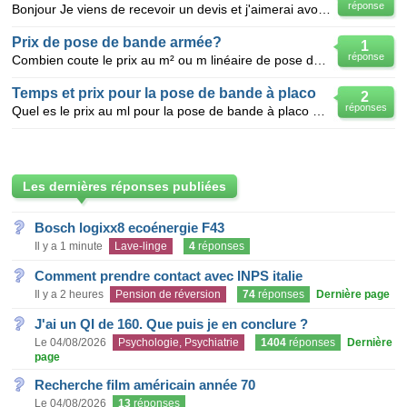
réponse
Bonjour Je viens de recevoir un devis et j'aimerai avoir vos avis sur les prix pratiqués. Je précis
Prix de pose de bande armée?
1
réponse
Combien coute le prix au m² ou m linéaire de pose de bande armée?
Temps et prix pour la pose de bande à placo
2
réponses
Quel es le prix au ml pour la pose de bande à placo et combien de temps pour la pose et deux passe d
Les dernières réponses publiées
Bosch logixx8 ecoénergie F43
Il y a 1 minute
Lave-linge
4
réponses
Comment prendre contact avec INPS italie
Il y a 2 heures
Pension de réversion
74
réponses
Dernière page
J'ai un QI de 160. Que puis je en conclure ?
Le 04/08/2026
Psychologie, Psychiatrie
1404
réponses
Dernière
page
Recherche film américain année 70
Le 04/08/2026
13
réponses