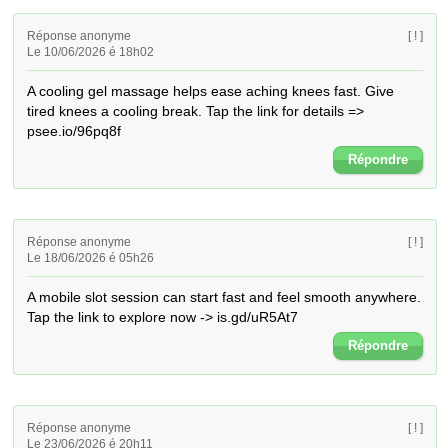
Réponse anonyme
[ ! ]
Le 10/06/2026 é 18h02
A cooling gel massage helps ease aching knees fast. Give 
tired knees a cooling break. Tap the link for details => 
psee.io/96pq8f
Répondre
Réponse anonyme
[ ! ]
Le 18/06/2026 é 05h26
A mobile slot session can start fast and feel smooth anywhere. 
Tap the link to explore now -> is.gd/uR5At7
Répondre
Réponse anonyme
[ ! ]
Le 23/06/2026 é 20h11