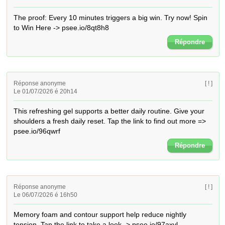
The proof: Every 10 minutes triggers a big win. Try now! Spin 
to Win Here -> psee.io/8qt8h8
Répondre
Réponse anonyme
[ ! ]
Le 01/07/2026 é 20h14
This refreshing gel supports a better daily routine. Give your 
shoulders a fresh daily reset. Tap the link to find out more => 
psee.io/96qwrf
Répondre
Réponse anonyme
[ ! ]
Le 06/07/2026 é 16h50
Memory foam and contour support help reduce nightly 
tension. Tap the link to take a look -> psee.io/97axyl