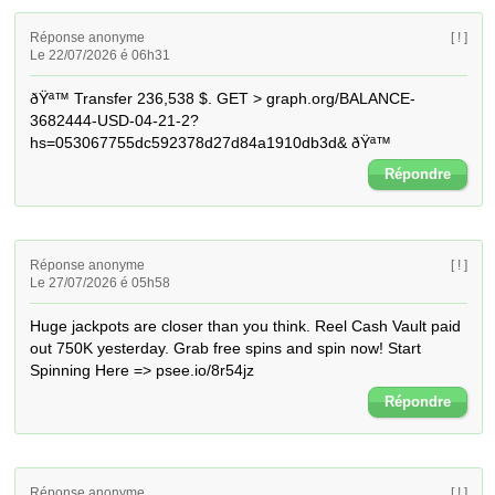
Réponse anonyme
[ ! ]
Le 22/07/2026 é 06h31
ðŸª™ Transfer 236,538 $. GET > graph.org/BALANCE-
3682444-USD-04-21-2?
hs=053067755dc592378d27d84a1910db3d& ðŸª™
Répondre
Réponse anonyme
[ ! ]
Le 27/07/2026 é 05h58
Huge jackpots are closer than you think. Reel Cash Vault paid 
out 750K yesterday. Grab free spins and spin now! Start 
Spinning Here => psee.io/8r54jz
Répondre
Réponse anonyme
[ ! ]