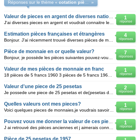
Réponses sur le thème «
cotation pièces monaie
»
Valeur de pieces en argent de diverses nationalités
1
réponse
J'ai diverses pieces en argent et voudrait connaitre leur valeur: 1/ 1piece espagnole de 5 pesetas
Estimation pièces françaises et étrangères
4
réponses
Bonjour. J'ai récemment trouvé diverses pièces de monnaie dont j'aimerais connaitre leur valeur:
Pièce de monnaie en or quelle valeur?
7
réponses
Bonjour, je possède les pièces suivantes pouvez-vous me dire qu'elle est leur valeur? -Cien Pe
Valeur de mes pièces de monnaie en franc
1
réponse
18 pièces de 5 francs 1960 3 pièces de 5 francs 1961 11 pièces de 5 francs 1962 8 pièces de 5 fra
Valeur d'une piece de 25 pesetas
2
réponses
Je possede une piece de 25 pesetas et de(pesetas d 1957 representant Franco pouvez vous me donner le
Quelles valeurs ont mes pieces?
1
réponse
Voici quelques pieces de monnaies,je voudrais savoir si elles ont une valeur piece de 50 francs de1
Pouvez vous me donner la valeur de ces pieces
1
réponse
J ai retrouvé des pièces anciennes et j aimerais connaitre leur valeur: pièce de 20 francs or génie
Pièce de 25 pesetas de 1957