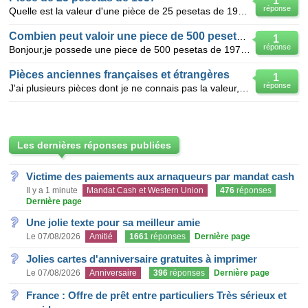
1
réponse
Quelle est la valeur d'une pièce de 25 pesetas de 1957 ? avec le caudillo Francisco Franco
Combien peut valoir une piece de 500 pesetas de 19
1
réponse
Bonjour,je possede une piece de 500 pesetas de 1977 et je voudrais en connaitre la valeur
Pièces anciennes françaises et étrangères
1
réponse
J'ai plusieurs pièces dont je ne connais pas la valeur, pourriez-vous m'aider ? -un billet de 5 fra
Les dernières réponses publiées
Victime des paiements aux arnaqueurs par mandat cash
Il y a 1 minute
Mandat Cash et Western Union
476
réponses
Dernière page
Une jolie texte pour sa meilleur amie
Le 07/08/2026
Amitié
1661
réponses
Dernière page
Jolies cartes d'anniversaire gratuites à imprimer
Le 07/08/2026
Anniversaire
396
réponses
Dernière page
France : Offre de prêt entre particuliers Très sérieux et