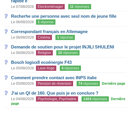
rapide e
Le 07/08/2026
Electroménager
11
réponses
Recherhe une personne avec seul nom de jeune fille
Le 06/08/2026
1
réponse
Correspondant français en Allemagne
Le 06/08/2026
Cinéma
1
réponse
Demande de soutien pour le projet INJILI SHULENI
Le 06/08/2026
Religion
10
réponses
Bosch logixx8 ecoénergie F43
Le 05/08/2026
Lave-linge
4
réponses
Comment prendre contact avec INPS italie
Le 05/08/2026
Pension de réversion
74
réponses
Dernière page
J'ai un QI de 160. Que puis je en conclure ?
Le 04/08/2026
Psychologie, Psychiatrie
1404
réponses
Dernière
page