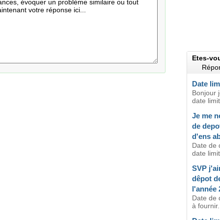
Etes-vo
Répon
Date lim
Bonjour j
date limi
Je me n
de depo
d'ens ab
Date de 
date limi
SVP j'ai
dêpot d
l'année 
Date de 
à fournir.