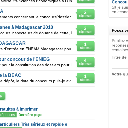
Je suis Togolais,et titulaire d'une maitrise Es-Sciences Economiques à l'Université de Lomé.J'aimera
Concour
Slt je sui
NA
en econo
2
réponses
Je voudrai savoir tout les renseignements concernant le concours(dossiers à fournir,date fin de la d
anes à Madagascar 2010
3
Posez vo
réponses
Bjr, j'aimerais savoir la date de concours inspecteurs de douane de cette, les dossiers à fournir, l
Publiez 
ADAGASCAR
1
réponses
réponse
J'aimerai savoir la date de concours d'entrée en ENEAM Madagascar pour l'année 2011 (IVATO), dossier
centaines
Titre de
our concour de l'ENIEG
4
réponses
Quels sont les documents à fournir pour la constitution des dossiers pour le concours d'entrée à l'E
Votre qu
e la BEAC
1
réponse
La constitution du dossier,la date de dépôt, la date du concours puis-je avoir ces informations? Je
s
gratuites à imprimer
réponses
Dernière page
articuliers Très sérieux et rapide e