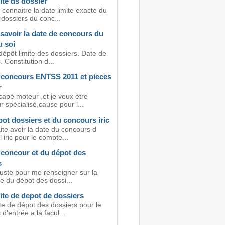
ite ds dossier
 connaitre la date limite exacte du
dossiers du conc...
savoir la date de concours du
u soi
dépôt limite des dossiers. Date de
 Constitution d...
 concours ENTSS 2011 et pieces
r
capé moteur ,et je veux étre
 spécialisé,cause pour l...
ot dossiers et du concours iric
te avoir la date du concours d
l iric pour le compte...
 concour et du dépot des
s
juste pour me renseigner sur la
te du dépot des dossi...
ite de depot de dossiers
te de dépot des dossiers pour le
d'entrée a la facul...