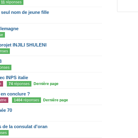
11
réponses
eul nom de jeune fille
llemagne
se
projet INJILI SHULENI
nses
3
onses
c INPS italie
n
74
réponses
Dernière page
e en conclure ?
trie
1404
réponses
Dernière page
née 70
de la consulat d'oran
nses