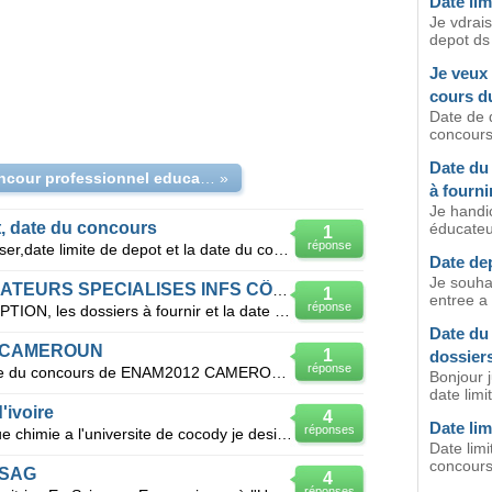
Date lim
Je vdrais
depot ds 
Je veux 
cours d
Date de 
concours.
Date du
date concour professionnel educateur specialise
»
à fourni
Je handi
t, date du concours
éducateur
1
réponse
Je veux savoir les dossiers a deposer,date limite de depot et la date du concours de la poste(senega
Date dep
Je souhai
DETAILS CONCOURS EDUCATEURS SPECIALISES INFS CÖTE D'IVOIRE
1
entree a 
réponse
QUELS SONT LE DELAI D'INSCRIPTION, les dossiers à fournir et la date de composition pour le concours
Date du
12 CAMEROUN
1
dossier
réponse
BONJOUR je voudrai savoir la date du concours de ENAM2012 CAMEROUN ET toutes les autres informations
Bonjour 
date limi
'ivoire
4
Date lim
réponses
Bonjour je suis etudiant en physique chimie a l'universite de cocody je desire participer au concour
Date limi
concours 
ESAG
4
réponses