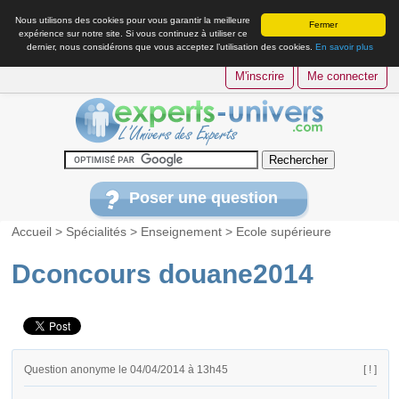
Nous utilisons des cookies pour vous garantir la meilleure
Fermer
expérience sur notre site. Si vous continuez à utiliser ce
dernier, nous considérons que vous acceptez l’utilisation des cookies.
En savoir plus
M'inscrire
Me connecter
Poser une question
Accueil
>
Spécialités
>
Enseignement
>
Ecole supérieure
Dconcours douane2014
Question anonyme le 04/04/2014 à 13h45
[ ! ]