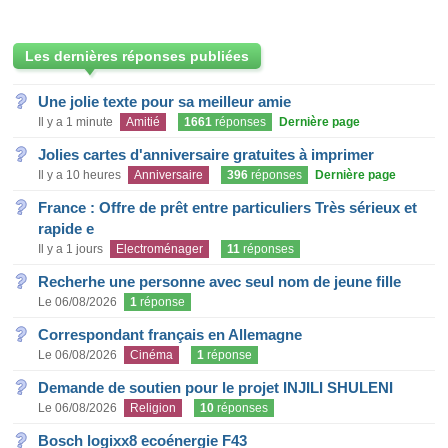
Les dernières réponses publiées
Une jolie texte pour sa meilleur amie
Il y a 1 minute
Amitié
1661
réponses
Dernière page
Jolies cartes d'anniversaire gratuites à imprimer
Il y a 10 heures
Anniversaire
396
réponses
Dernière page
France : Offre de prêt entre particuliers Très sérieux et
rapide e
Il y a 1 jours
Electroménager
11
réponses
Recherhe une personne avec seul nom de jeune fille
Le 06/08/2026
1
réponse
Correspondant français en Allemagne
Le 06/08/2026
Cinéma
1
réponse
Demande de soutien pour le projet INJILI SHULENI
Le 06/08/2026
Religion
10
réponses
Bosch logixx8 ecoénergie F43