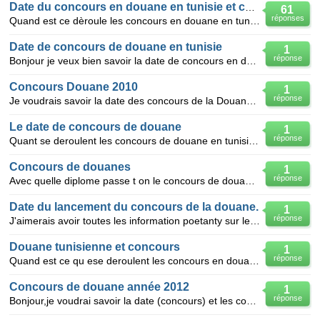
Date du concours en douane en tunisie et comment.
61
réponses
Quand est ce dèroule les concours en douane en tunisie? je voudrais savoir comment s'inscrire au co
Date de concours de douane en tunisie
1
réponse
Bonjour je veux bien savoir la date de concours en douane en tunisie et les documents nécessaires po
Concours Douane 2010
1
réponse
Je voudrais savoir la date des concours de la Douane sénégalaise SVP.
Le date de concours de douane
1
réponse
Quant se deroulent les concours de douane en tunisie et de quoi s'agit le dossier d'inscription?
Concours de douanes
1
réponse
Avec quelle diplome passe t on le concours de douane pour devenir officier de douane en algérie
Date du lancement du concours de la douane.
1
réponse
J'aimerais avoir toutes les information poetanty sur le concours de la douane ivoirienne.
Douane tunisienne et concours
1
réponse
Quand est ce qu ese deroulent les concours en douane et de quoi s'agit l edossier d'inscription?
Concours de douane année 2012
1
réponse
Bonjour,je voudrai savoir la date (concours) et les conditions d’accès au service de douane en alger