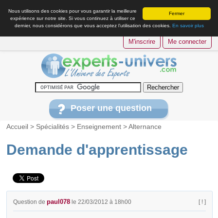
Nous utilisons des cookies pour vous garantir la meilleure
Fermer
expérience sur notre site. Si vous continuez à utiliser ce
dernier, nous considérons que vous acceptez l’utilisation des cookies.
En savoir plus
M'inscrire
Me connecter
Poser une question
Accueil
>
Spécialités
>
Enseignement
>
Alternance
Demande d'apprentissage
paul078
Question de
le 22/03/2012 à 18h00
[ ! ]