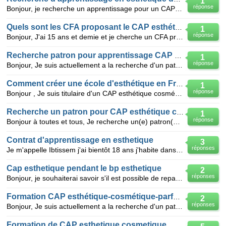
1
réponse
Bonjour, je recherche un apprentissage pour un CAP en esthétique-cosmétique mais impossible de trouv
Quels sont les CFA proposant le CAP esthétique?
1
réponse
Bonjour, J'ai 15 ans et demie et je cherche un CFA proposant le CAP esthétique-cosmétique. J'habit
Recherche patron pour apprentissage CAP esthétique
1
réponse
Bonjour, Je suis actuellement a la recherche d'un patron pour débuter un CAP esthétique-cosmétique
Comment créer une école d'esthétique en France?
1
réponse
Bonjour , Je suis titulaire d'un CAP esthétique cosmétique et d'un BAC PRO esthétique. Actuellemen
Recherche un patron pour CAP esthétique cosmétique parfumerie 1an
1
réponse
Bonjour à toutes et tous, Je recherche un(e) patron(ne) qui accepterait de me prendre en apprentis
Contrat d'apprentissage en esthetique
3
réponses
Je m'appelle Ibtissem j'ai bientôt 18 ans j'habite dans le 92 et je suis à la recherche d'un patron
Cap esthetique pendant le bp esthetique
2
réponses
Bonjour, je souhaiterai savoir s'il est possible de repassé son CAP ethetique durant la 1ere année d
Formation CAP esthétique-cosmétique-parfumerie
2
réponses
Bonjour, Je suis actuellement a la recherche d'un patron pour débuter un CAP esthétique-cosmétique
Formation de CAP esthetique cosmetique