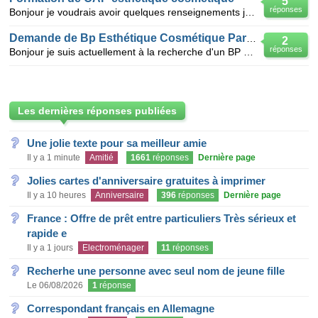
5
réponses
Bonjour je voudrais avoir quelques renseignements je voudrais savoir quels sont les centres de forma
Demande de Bp Esthétique Cosmétique Parfumerie
2
réponses
Bonjour je suis actuellement à la recherche d'un BP Esthétique Cosmétique Parfumerie pour la rentré
Les dernières réponses publiées
Une jolie texte pour sa meilleur amie
Il y a 1 minute
Amitié
1661
réponses
Dernière page
Jolies cartes d'anniversaire gratuites à imprimer
Il y a 10 heures
Anniversaire
396
réponses
Dernière page
France : Offre de prêt entre particuliers Très sérieux et
rapide e
Il y a 1 jours
Electroménager
11
réponses
Recherhe une personne avec seul nom de jeune fille
Le 06/08/2026
1
réponse
Correspondant français en Allemagne