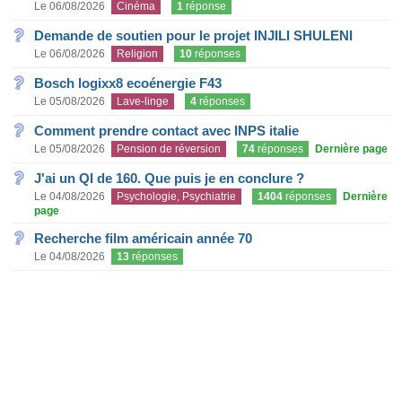
Le 06/08/2026
Cinéma
1
réponse
Demande de soutien pour le projet INJILI SHULENI
Le 06/08/2026
Religion
10
réponses
Bosch logixx8 ecoénergie F43
Le 05/08/2026
Lave-linge
4
réponses
Comment prendre contact avec INPS italie
Le 05/08/2026
Pension de réversion
74
réponses
Dernière page
J'ai un QI de 160. Que puis je en conclure ?
Le 04/08/2026
Psychologie, Psychiatrie
1404
réponses
Dernière
page
Recherche film américain année 70
Le 04/08/2026
13
réponses