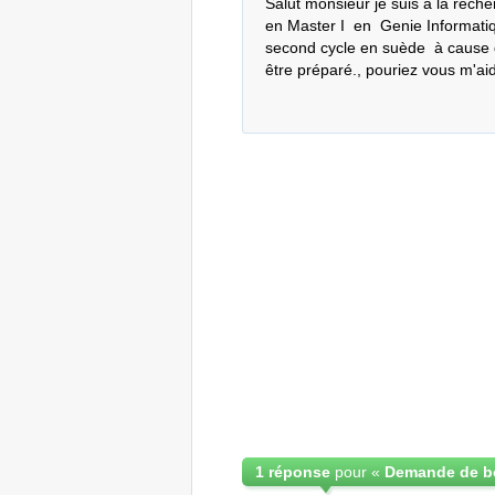
Salut monsieur je suis à la reche
en Master I  en  Genie Informatiqu
second cycle en suède  à cause
être préparé., pouriez vous m'ai
1 réponse
pour «