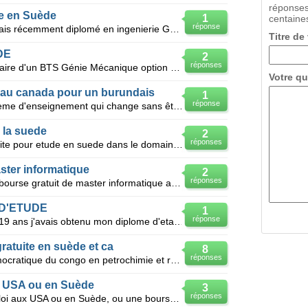
réponses
e en Suède
1
centaines
réponse
Salut à tous?je suis un jeune togolais récemment diplomé en ingenierie Génie electrique.Je suis à la
Titre de
DE
2
réponses
Je suis un jeune Camerounais titulaire d'un BTS Génie Mécanique option Construction Mécanique, je so
Votre qu
au canada pour un burundais
1
réponse
Je suis un burundais,suite au système d'enseignement qui change sans être préparé,je préfère demande
 la suede
2
réponses
Je desire obtenir une bourse gratuite pour etude en suede dans le domaine du batiment et la plomberi
ster informatique
2
réponses
Je suis burundais et je désire une bourse gratuit de master informatique au Canada de préférence ou
D'ETUDE
1
réponse
Bonjour je m'appelle magloire, j'ai 19 ans j'avais obtenu mon diplome d'etat en 2008. je recherche u
ratuite en suède et ca
8
réponses
Je suis étudiant en république démocratique du congo en petrochimie et raffinagecompte tenu de la si
aux USA ou en Suède
3
réponses
Bonjour , je voudrais avoir un emploi aux USA ou en Suède, ou une bourse d'étude gratuite pour pou