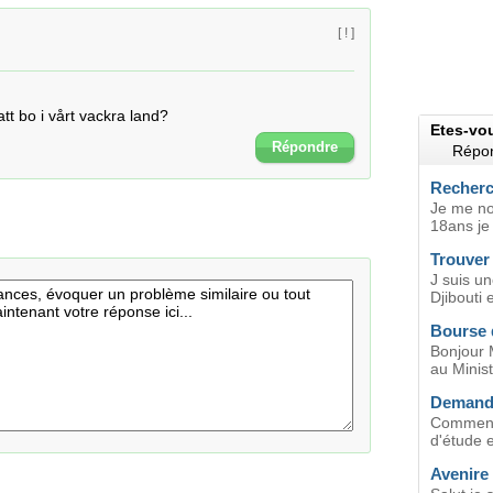
[ ! ]
tt bo i vårt vackra land?
Etes-vo
Répondre
Répon
Recherc
Je me no
18ans je
Trouver
J suis un
Djibouti 
Bourse 
Bonjour 
au Minist
Demande
Comment 
d'étude e
Avenire