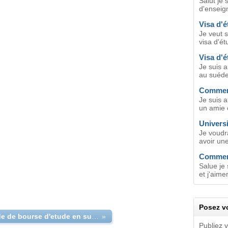
Salut je 
d'enseig
Visa d'
Je veut 
visa d'ét
Visa d'
Je suis a
au suéde 
Comment
Je suis a
un amie 
Univers
Je voudr
avoir une
Comment
Salue je 
et j'aimer
Posez vo
Demande de bourse d'etude en suede
»
Publiez 