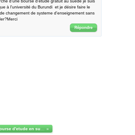
rche d'une bourse d'etude gratuit au suede je suis 
e à l'université du Burundi  et je désire faire le 
 de changement de systeme d'enseignement sans 
der?Merci
Répondre
Demande de bourse d'etude en suede
»