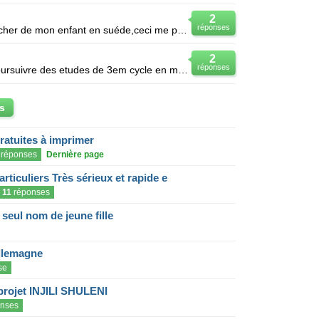
2
réponses
Je suis algérienne et désire accoucher de mon enfant en suéde,ceci me permettra-t'il déavoir une sit
2
réponses
Comment obtenir une visa pour poursuivre des etudes de 3em cycle en marketing pharmacetique en sued
s
gratuites à imprimer
réponses
Dernière page
articuliers Très sérieux et rapide e
11
réponses
eul nom de jeune fille
llemagne
se
projet INJILI SHULENI
nses