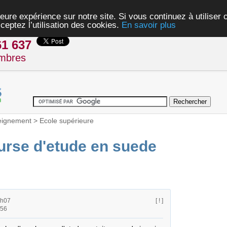
eure expérience sur notre site. Si vous continuez à utiliser
ceptez l’utilisation des cookies.
En savoir plus
61 637
mbres
eignement
>
Ecole supérieure
rse d'etude en suede
1h07
[ ! ]
h56