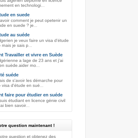
suis algerien déplomé en licence
nement en technologi...
étude en suede
savoir comment je peut opetenir un
ude en suede ? je...
étude au suéde
lgerien je veux faire un visa d'étude
mais je sais p...
 Travailler et vivre en Suède
lgérienne a lage de 23 ans et j'ai
en suède.aider mo...
ité suéde
ais de s'avoir les démarche pour
 visa d'étude en sué...
 faire pour étudier en suéde
suis étudiant en licence génie civil
ai bien savoir...
tre question maintenant !
votre question et obtenez des