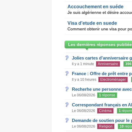
Accouchement en suéde
Visa d'etude en suede
Les dernières réponses publiée
Jolies cartes d'anniversaire 
Il y a 1 minute
Anniversaire
396
France : Offre de prêt entre p
Il y a 10 heures
Electroménager
Recherhe une personne avec s
Le 06/08/2026
1
réponse
Correspondant français en A
Le 06/08/2026
Cinéma
1
répon
Demande de soutien pour le 
Le 06/08/2026
Religion
10
répo