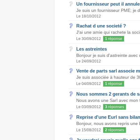
Un fournisseur peut il annul
Je suis un fournisseur PME; je do
Le 18/10/2012
Rachat d une societé ?
J'ai une amie qui rachete la socie
Le 30/09/2012
1
réponse
Les astreintes
Bonjour je suis d'astreinte avec 
Le 24/09/2012
Vente de parts sarl associe mi
Je suis associée à hauteur de 30
Le 04/09/2012
1
réponse
Nous sommes 2 gerants de sarl
Nous avons une Sarl avec mon fr
Le 03/09/2012
3
réponses
Reprise d'une Eurl sans bila
Bonjour, nous avons repris une Eu
Le 15/08/2012
2
réponses