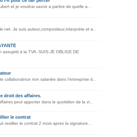
 t-il pour ce fair percer
ert et je voudrai savoir a partire de quelle a...
 net. Je suis auteur,compositeur,interprète et a...
AYANTE
on assujetti à la TVA -SUIS-JE OBLIGE DE
rateur
 collaboratrice non salariée dans l'entreprise d...
 droit des affaires.
faires peut apporter dans le quotidien de la vi...
llier le contrat
 resillier le contrat 2 mois apres la signature...