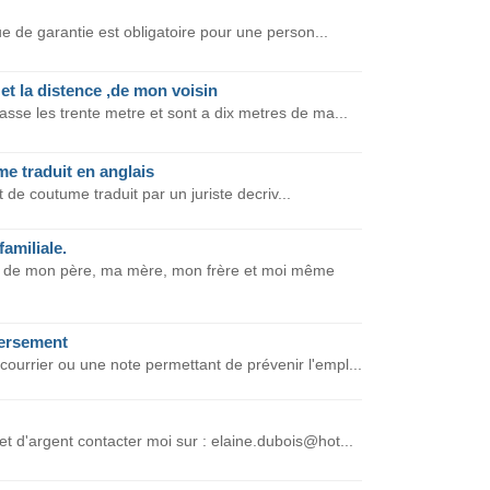
nue de garantie est obligatoire pour une person...
 et la distence ,de mon voisin
sse les trente metre et sont a dix metres de ma...
me traduit en anglais
at de coutume traduit par un juriste decriv...
amiliale.
cès de mon père, ma mère, mon frère et moi même
versement
ourrier ou une note permettant de prévenir l'empl...
t d'argent contacter moi sur : elaine.dubois@hot...