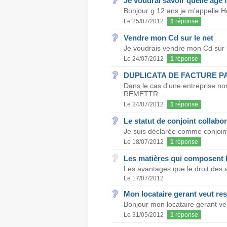
Je voudrai savoir quelle age fo
Bonjour g 12 ans je m'appelle Hub
Le 25/07/2012
1
réponse
Vendre mon Cd sur le net
Je voudrais vendre mon Cd sur le
Le 24/07/2012
1
réponse
DUPLICATA DE FACTURE P
Dans le cas d'une entreprise n
REMETTR...
Le 24/07/2012
1
réponse
Le statut de conjoint collabo
Je suis déclarée comme conjointe
Le 18/07/2012
1
réponse
Les matières qui composent le
Les avantages que le droit des af
Le 17/07/2012
Mon locataire gerant veut resi
Bonjour mon locataire gerant veut
Le 31/05/2012
1
réponse