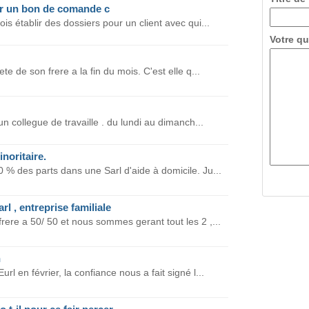
er un bon de comande c
is établir des dossiers pour un client avec qui...
Votre qu
te de son frere a la fin du mois. C'est elle q...
un collegue de travaille . du lundi au dimanch...
noritaire.
 % des parts dans une Sarl d'aide à domicile. Ju...
 , entreprise familiale
ere a 50/ 50 et nous sommes gerant tout les 2 ,...
n
rl en février, la confiance nous a fait signé l...