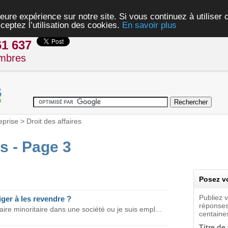
eure expérience sur notre site. Si vous continuez à utiliser
ceptez l’utilisation des cookies.
En savoir plus
61 637
mbres
eprise
>
Droit des affaires
es - Page 3
Posez vo
Publiez 
ger à les revendre ?
réponses
e minoritaire dans une société ou je suis empl...
centaines
Titre de