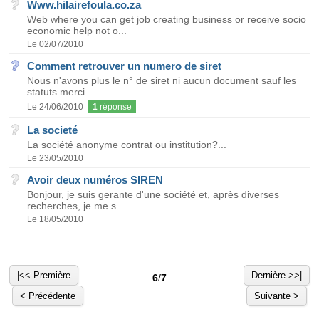
Www.hilairefoula.co.za
Web where you can get job creating business or receive socio
economic help not o...
Le 02/07/2010
Comment retrouver un numero de siret
Nous n'avons plus le n° de siret ni aucun document sauf les
statuts merci...
Le 24/06/2010
1
réponse
La societé
La société anonyme contrat ou institution?...
Le 23/05/2010
Avoir deux numéros SIREN
Bonjour, je suis gerante d'une société et, après diverses
recherches, je me s...
Le 18/05/2010
|<< Première
Dernière >>|
6
/
7
< Précédente
Suivante >