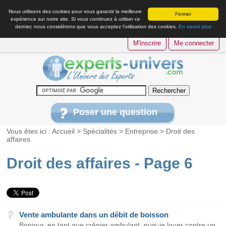
Nous utilisons des cookies pour vous garantir la meilleure
Fermer
expérience sur notre site. Si vous continuez à utiliser ce
dernier, nous considérons que vous acceptez l’utilisation des cookies.
En savoir plus
M'inscrire
Me connecter
Poser une question
Vous êtes ici :
Accueil
>
Spécialités
>
Entreprise
>
Droit des
affaires
Droit des affaires - Page 6
Vente ambulante dans un débit de boisson
Bonjour, en tant que crêpier ambulant, puis-je louer contre un