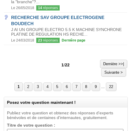
la "branche"?...
Le 26/05/2018
14
réponses
RECHERCHE SAV GROUPE ELECTROGENE
BOUDECH
J AI UN GROUPE ELECTRO 5.5 K MACHINE SYNCHRONE
PLATINE DE REGULATION HS RECHE...
Le 24/03/2018
23
réponses
Dernière page
Dernière >>|
1
/
22
Suivante >
...
1
2
3
4
5
6
7
8
9
22
Posez votre question maintenant !
Publiez votre question et obtenez des réponses d'experts
bénévoles et de centaines d'internautes, gratuitement.
Titre de votre question :