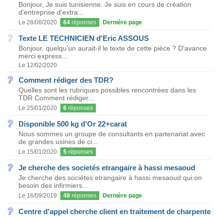
Bonjour, Je suis tunisienne. Je suis en cours de création
d'entreprise d'extra...
Le 28/06/2020
64
réponses
Dernière page
Texte LE TECHNICIEN d'Eric ASSOUS
Bonjour, quelqu'un aurait-il le texte de cette pièce ? D'avance
merci express...
Le 12/02/2020
Comment rédiger des TDR?
Quelles sont les rubriques possibles rencontrées dans les
TDR Comment rédiger...
Le 25/01/2020
6
réponses
Disponible 500 kg d'Or 22+carat
Nous sommes un groupe de consultants en partenariat avec
de grandes usines de ci...
Le 15/01/2020
5
réponses
Je cherche des societés etrangaire à hassi mesaoud
Je cherche des sociétes etrangaire à hassi mesaoud qui on
besoin des infirmiers...
Le 16/09/2019
48
réponses
Dernière page
Centre d'appel cherche client en traitement de charpente