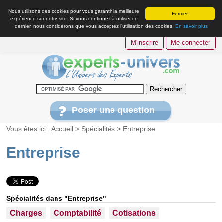
Nous utilisons des cookies pour vous garantir la meilleure
Fermer
expérience sur notre site. Si vous continuez à utiliser ce
dernier, nous considérons que vous acceptez l’utilisation des cookies.
En savoir plus
M'inscrire
Me connecter
Poser une question
Vous êtes ici :
Accueil
>
Spécialités
>
Entreprise
Entreprise
Spécialités dans "Entreprise"
Charges
Comptabilité
Cotisations