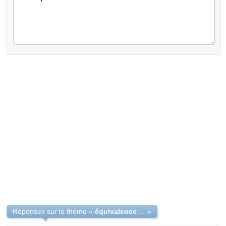
Réponses sur le thème «
équivalence brevet militaire BSTAT rapas
»