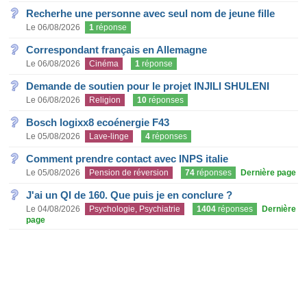
Recherhe une personne avec seul nom de jeune fille
Le 06/08/2026
1
réponse
Correspondant français en Allemagne
Le 06/08/2026
Cinéma
1
réponse
Demande de soutien pour le projet INJILI SHULENI
Le 06/08/2026
Religion
10
réponses
Bosch logixx8 ecoénergie F43
Le 05/08/2026
Lave-linge
4
réponses
Comment prendre contact avec INPS italie
Le 05/08/2026
Pension de réversion
74
réponses
Dernière page
J'ai un QI de 160. Que puis je en conclure ?
Le 04/08/2026
Psychologie, Psychiatrie
1404
réponses
Dernière
page