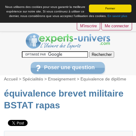
Nous utilisons des cookies pour vous garantir la meilleure
Fermer
expérience sur notre site. Si vous continuez à utiliser ce
dernier, nous considérons que vous acceptez l’utilisation des cookies.
En savoir plus
M'inscrire
Me connecter
Poser une question
Accueil
>
Spécialités
>
Enseignement
>
Equivalence de diplôme
équivalence brevet militaire
BSTAT rapas