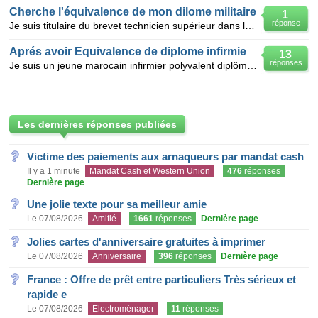
Cherche l'équivalence de mon dilome militaire
1
réponse
Je suis titulaire du brevet technicien supérieur dans la branche mécanique engins à roues à l'école
Aprés avoir Equivalence de diplome infirmiere en belgique
13
réponses
Je suis un jeune marocain infirmier polyvalent diplômé d'Etat lauréat 2007 j'ai déja eu l'équivalen
Les dernières réponses publiées
Victime des paiements aux arnaqueurs par mandat cash
Il y a 1 minute
Mandat Cash et Western Union
476
réponses
Dernière page
Une jolie texte pour sa meilleur amie
Le 07/08/2026
Amitié
1661
réponses
Dernière page
Jolies cartes d'anniversaire gratuites à imprimer
Le 07/08/2026
Anniversaire
396
réponses
Dernière page
France : Offre de prêt entre particuliers Très sérieux et
rapide e
Le 07/08/2026
Electroménager
11
réponses