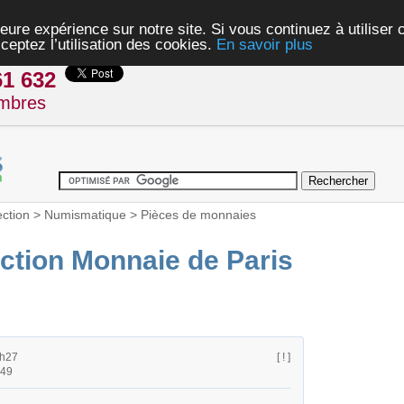
eure expérience sur notre site. Si vous continuez à utiliser
ceptez l’utilisation des cookies.
En savoir plus
61 632
mbres
ection
>
Numismatique
>
Pièces de monnaies
ection Monnaie de Paris
4h27
[ ! ]
h49