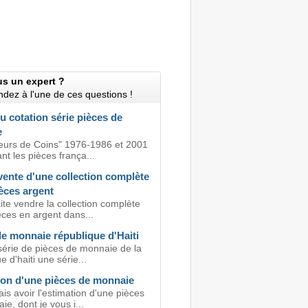
us un expert ?
dez à l'une de ces questions !
u cotation série pièces de
e
leurs de Coins" 1976-1986 et 2001
t les pièces frança...
vente d'une collection complète
èces argent
te vendre la collection complète
èces en argent dans...
de monnaie république d'Haiti
 série de pièces de monnaie de la
e d'haiti une série...
ion d'une pièces de monnaie
is avoir l'estimation d'une pièces
e, dont je vous i...