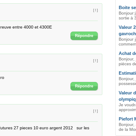
Boite se
[ ! ]
Bonjour:j
sortie à 
épreuve entre 4000 et 4300E
Valeur 2
gavroch
Répondre
Bonjour 
commemor
Achat de
Bonjour,
[ ! ]
pièces de
Estimati
uro
Bonjour, 
possessi
Répondre
Valeur d
olympiq
Je voudra
approxima
[ ! ]
Piefort 
Bonjour, 
utures 27 pieces 10 euro argent 2012   sur les 
de la Mon