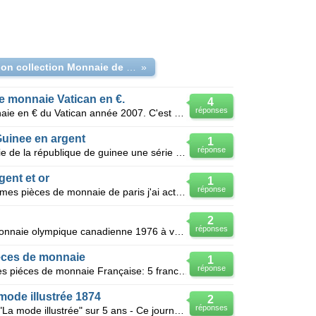
Estimation collection Monnaie de Paris
»
e monnaie Vatican en €.
4
réponses
J'ai une série de 8 pièces de monnaie en € du Vatican année 2007. C'est une série d'essai.... indi
Guinee en argent
1
réponse
J'ai une série de pièces de monnaie de la république de guinee une série de 6 monnaies en argent 9
gent et or
1
réponse
Je souhaite connaitre la valeur de mes pièces de monnaie de paris j'ai actuellement environ 100 piè
2
réponses
Bonjour, j'ai une série de pièces monnaie olympique canadienne 1976 à vendre dans une écrins (nomb
éces de monnaie
1
réponse
Je voudrai savoir l'estimation de ces piéces de monnaie Française: 5 francs Cérès 1849 A (Paris)
mode illustrée 1874
2
réponses
J'ai une série complète du journal "La mode illustrée" sur 5 ans - Ce journal était édité chaque sem