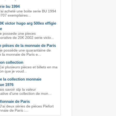
rie bu 1994
'ai acheté une boite serie BU 1994
3707 exemplaires...
0€ victor hugo arg 500ex effigie
e
je possede une pieces
ative de 20€ 2002 serie victo...
 pièces de la monnaie de Paris
 je possède une quarantaine de
 la monnaie de Paris e...
on collection
j'ai plusieurs pièces et billets en ma
on que je voud...
e la collection monnaie
ue 1976
is savoir stp la valeur
tive d'une collection de mon...
Monnaie de Paris
J'ai deux séries de pièces Piefort
naie de Paris :...