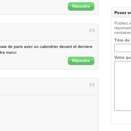
Répondre
Posez vo
Publiez 
réponses
[ ! ]
centaines
Titre de
aie de paris avec un calendrier devant et derriere 
dre merci
Votre qu
Répondre
[ ! ]