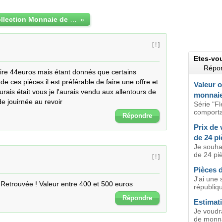
Estimation collection Monnaie de Paris
»
[ ! ]
Etes-vo
Répon
faire 44euros mais étant donnés que certains 
de ces pièces il est préférable de faire une offre et 
Valeur o
rais était vous je l'aurais vendu aux allentours de 
monnai
de jouirnée au revoir
Série "F
comportan
Répondre
Prix de 
de 24 pi
Je souhai
de 24 pi
[ ! ]
Pièces 
J'ai une
é Retrouvée ! Valeur entre 400 et 500 euros
républiqu
Répondre
Estimat
Je voudra
de monnai