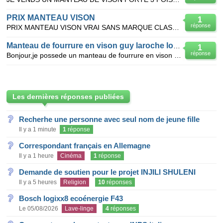
PRIX MANTEAU VISON
1
réponse
PRIX MANTEAU VISON VRAI SANS MARQUE CLASSIQUE TAILLE 40 LONGUEUR 107 CM TRES BON ETAT ET OU LE VEND
Manteau de fourrure en vison guy laroche long
1
réponse
Bonjour,je possede un manteau de fourrure en vison guy laroche dans un excellent etat, acheté en 19
Les dernières réponses publiées
Recherhe une personne avec seul nom de jeune fille
Il y a 1 minute
1
réponse
Correspondant français en Allemagne
Il y a 1 heure
Cinéma
1
réponse
Demande de soutien pour le projet INJILI SHULENI
Il y a 5 heures
Religion
10
réponses
Bosch logixx8 ecoénergie F43
Le 05/08/2026
Lave-linge
4
réponses