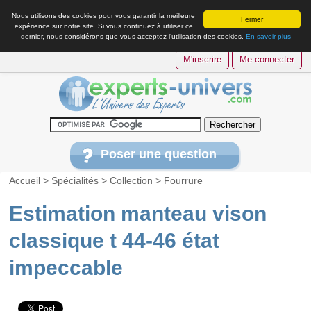
Nous utilisons des cookies pour vous garantir la meilleure
Fermer
expérience sur notre site. Si vous continuez à utiliser ce
dernier, nous considérons que vous acceptez l’utilisation des cookies.
En savoir plus
M'inscrire
Me connecter
Poser une question
Accueil
>
Spécialités
>
Collection
>
Fourrure
Estimation manteau vison
classique t 44-46 état
impeccable