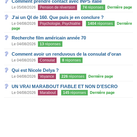
Comment prendre contact avec INPS italie
Le 05/08/2026
Pension de réversion
74
réponses
Dernière page
J'ai un QI de 160. Que puis je en conclure ?
Le 04/08/2026
Psychologie, Psychiatrie
1404
réponses
Dernière
page
Recherche film américain année 70
Le 04/08/2026
13
réponses
Comment avoir un renduvous de la consulat d'oran
Le 04/08/2026
Consulat
8
réponses
Qui est Nicole Delya ?
Le 04/08/2026
Voyance
226
réponses
Dernière page
UN VRAI MARABOUT FIABLE ET NON D'ESCRO
Le 04/08/2026
Marabout
145
réponses
Dernière page