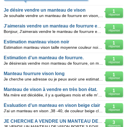
Je désire vendre un manteau de vison
1
réponse
Je souhaite vendre un manteau de fourrure en vison, fait sur mesure, correspondant à une taille 38.
J'aimerais vendre un manteau de fourrure en vison état excellent
1
réponse
Bonjour, J'aimerais vendre le manteau de fourrure en vison de ma mère, en excellent état, taille 40
Estimation manteau vison noir
1
réponse
Estimation manteau vison taille moyenne couleur noire fabrication fourreur PERRAULT a thoissey 01000
Estimation d'un manteau de fourrure.
1
réponse
Je désirerais vendre mon manteau de fourrure, on m'en a fait une proposition, mais j'aimerais savoir
Manteau fourrure vison long
1
réponse
Je cherche une adresse ou je peux avoir une estimation pour mon manteau fourrure vison
Manteau de vison à vendre en très bon état.
1
réponse
Ma mère est décédée, il y a quelques mois et elle m'a légué son manteau de fourrure en vison de gran
Évaluation d'un manteau en vison beige clair
1
réponse
J'ai un manteau en vison ,38 -40, de couleur beige clair ,classique mais très lourd car très long
JE CHERCHE A VENDRE UN MANTEAU DE VISON
3
réponses
JE VENDS UN MANTEAU DE VISON PORTE 3 FOIS ETAT NEUF DE TRES BONNE QUALITE DE TAILLE 42 ET DE COULEUR