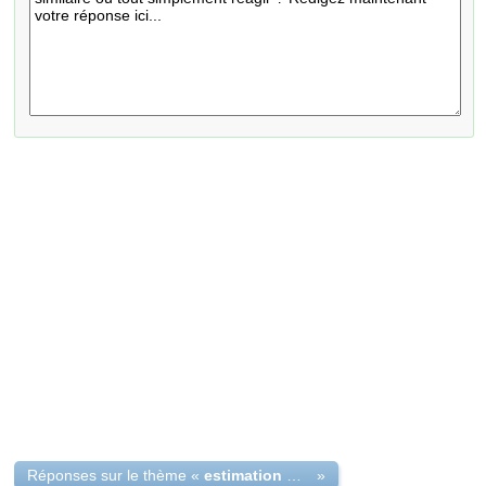
Réponses sur le thème «
estimation manteau vison classique t 44-46 état impeccable
»