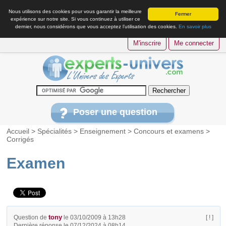
Nous utilisons des cookies pour vous garantir la meilleure
Fermer
expérience sur notre site. Si vous continuez à utiliser ce
dernier, nous considérons que vous acceptez l’utilisation des cookies.
En savoir plus
M'inscrire
Me connecter
Poser une question
Accueil
>
Spécialités
>
Enseignement
>
Concours et examens
>
Corrigés
Examen
tony
Question de
le 03/10/2009 à 13h28
[ ! ]
Dernière réponse le 07/12/2024 à 08h14