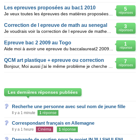
Les epreuves proposées au bac1 2010
5
réponses
Je veux toutes les épreuves des matières proposées aux bac1 2010 au Togo session de 18 au 21 mai.sér
Correction de l epreuve de math au senegal
3
réponses
Je voudrais voir la correction de l epreuve de mathematique du bfem 2010 au senegal
Epreuve bac 2 2009 au Togo
1
réponse
Aide moi à avoir une epreuve du baccalaureat2 2009 du togo
QCM art plastique + epreuve ou correction
7
réponses
Bonjour, Moi aussi j'ai le même problème je cherche QCM art plastique + epreuve ou correction mais
Les dernières réponses publiées
Recherhe une personne avec seul nom de jeune fille
Il y a 1 minute
1
réponse
Correspondant français en Allemagne
Il y a 1 heure
Cinéma
1
réponse
Demande de soutien pour le projet INJILI SHULENI