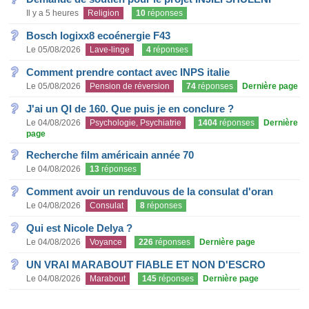
Il y a 5 heures
Religion
10
réponses
Bosch logixx8 ecoénergie F43
Le 05/08/2026
Lave-linge
4
réponses
Comment prendre contact avec INPS italie
Le 05/08/2026
Pension de réversion
74
réponses
Dernière page
J'ai un QI de 160. Que puis je en conclure ?
Le 04/08/2026
Psychologie, Psychiatrie
1404
réponses
Dernière
page
Recherche film américain année 70
Le 04/08/2026
13
réponses
Comment avoir un renduvous de la consulat d'oran
Le 04/08/2026
Consulat
8
réponses
Qui est Nicole Delya ?
Le 04/08/2026
Voyance
226
réponses
Dernière page
UN VRAI MARABOUT FIABLE ET NON D'ESCRO
Le 04/08/2026
Marabout
145
réponses
Dernière page