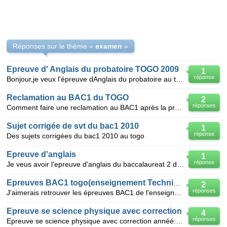
Réponses sur le thème «
examen
»
Epreuve d' Anglais du probatoire TOGO 2009
1
réponse
Bonjour,je veux l'épreuve dAnglais du probatoire au togo 2009et sa correction
Reclamation au BAC1 du TOGO
2
réponses
Comment faire une reclamation au BAC1 après la procloamation des résultats au TOGO
Sujet corrigée de svt du bac1 2010
1
réponse
Des sujets corrigées du bac1 2010 au togo
Epreuve d'anglais
1
réponse
Je veus avoir l'epreuve d'anglais du baccalaureat 2 du togo et sa correction
Epreuves BAC1 togo(enseignement Technique)
2
réponses
J'aimerais retrouver les épreuves BAC1 de l'enseignement Technique 2000-2009
Epreuve se science physique avec correction
4
réponses
Epreuve se science physique avec correction annéé: 2007-2008-2009-2010-