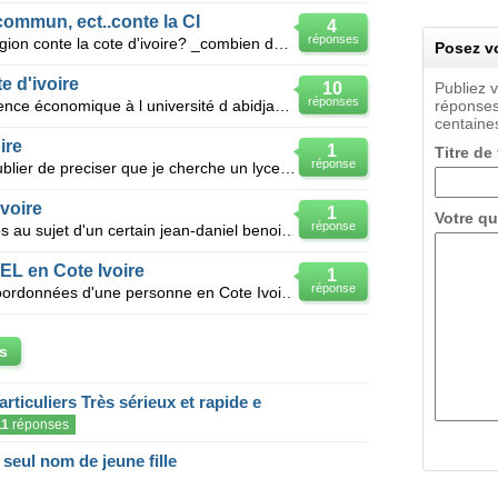
ommun, ect..conte la CI
4
réponses
J'aimerai savoire : _combien de region conte la cote d'ivoire? _combien de departements conte la c
Posez vo
e d'ivoire
10
Publiez 
réponses
Je suis en deuxième année de science économique à l université d abidjan cocody en cote d'ivoire je
réponses
centaines
ire
1
Titre de
réponse
Salut c'es encore moi sery j'vais oublier de preciser que je cherche un lycee francais avec internat
voire
1
Votre qu
réponse
Bonjour quelqu'un aurait-il des infos au sujet d'un certain jean-daniel benoit vivant en côte d'ivo
TEL en Cote Ivoire
1
réponse
Bonjour je cherche à trouver les coordonnées d'une personne en Cote Ivoire à partir de son tele
s
articuliers Très sérieux et rapide e
11
réponses
eul nom de jeune fille