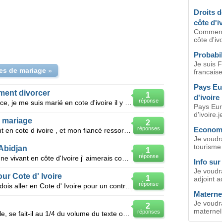
Droits d
côte d'i
Comment 
côte d'iv
Probabil
Je suis 
tes de mariage
»
francaise 
Pays Eu
ment divorcer
1
d'ivoire
réponse
Moi homme francais vivant en france, je me suis marié en cote d'ivoire il y a un mois avec une ivoir
Pays Eur
d'ivoire.j
 mariage
2
réponses
Economie
Je suis une femme ivoirienne vivant en cote d ivoire , et mon fiancé ressortissant italien vivant en
Je voudra
tourisme f
Abidjan
1
réponse
Salut tout le monde,Je suis ivoirienne vivant en côte d'Ivoire j' aimerais connaitre la procédure a
Info sur
Je voudr
r Cote d' Ivoire
1
adjoint a
réponse
Je suis résidente au MAROC et je dois aller en Cote d' Ivoire pour un contrat de travail.Faut-il un
Maternel
Je voudra
2
maternell
réponses
Le resumé de texte au second cycle, se fait-il au 1/4 du volume du texte ou au 1/3, en Côte d'Ivoire