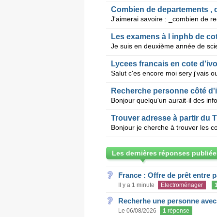
Combien de departements , c
Les examens à l inphb de cot
Lycees francais en cote d'ivo
Recherche personne côté d'i
Trouver adresse à partir du 
Les dernières réponses publiée
France : Offre de prêt entre p
Il y a 1 minute
Electroménager
Recherhe une personne avec s
Le 06/08/2026
1
réponse