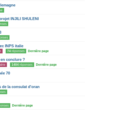
llemagne
se
projet INJILI SHULENI
nses
3
onses
c INPS italie
n
74
réponses
Dernière page
e en conclure ?
trie
1404
réponses
Dernière page
née 70
de la consulat d'oran
nses
onses
Dernière page