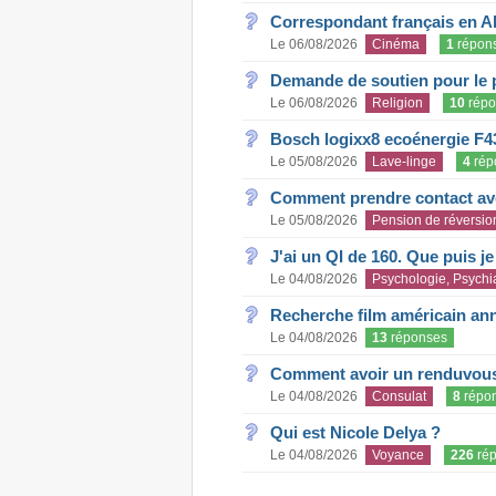
Correspondant français en A
Le 06/08/2026
Cinéma
1
répon
Demande de soutien pour le 
Le 06/08/2026
Religion
10
répo
Bosch logixx8 ecoénergie F4
Le 05/08/2026
Lave-linge
4
rép
Comment prendre contact ave
Le 05/08/2026
Pension de réversio
J'ai un QI de 160. Que puis j
Le 04/08/2026
Psychologie, Psychia
Recherche film américain an
Le 04/08/2026
13
réponses
Comment avoir un renduvous 
Le 04/08/2026
Consulat
8
répo
Qui est Nicole Delya ?
Le 04/08/2026
Voyance
226
rép