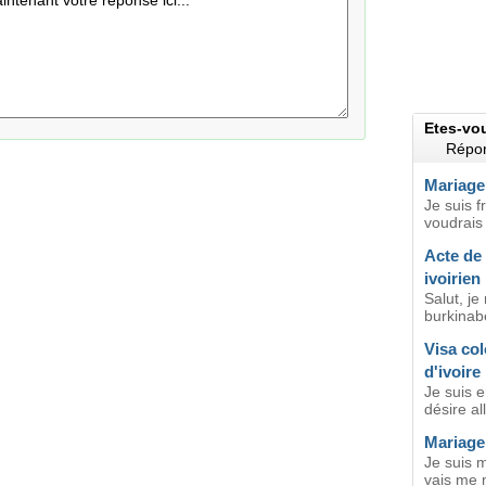
Etes-vo
Répon
Mariage 
Je suis f
voudrais 
Acte de
ivoirien
Salut, je
burkinabé
Visa col
d'ivoire
Je suis e
désire al
Mariage
Je suis 
vais me 