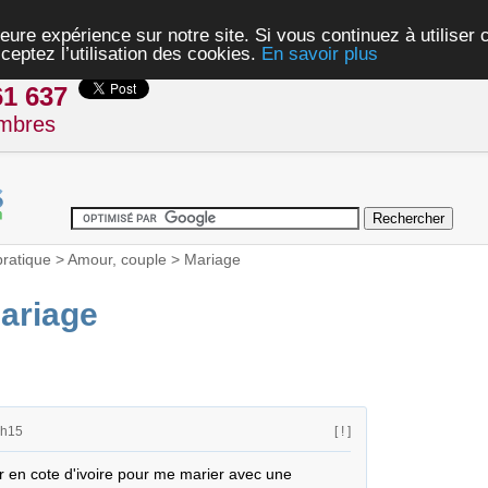
eure expérience sur notre site. Si vous continuez à utiliser
ceptez l’utilisation des cookies.
En savoir plus
61 637
mbres
pratique
>
Amour, couple
>
Mariage
ariage
6h15
[ ! ]
ir en cote d'ivoire pour me marier avec une 