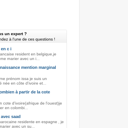
us un expert ?
dez à l'une de ces questions !
en c i
rancaise resident en belgique,je
me marier avec un i...
 naissance mention marginal
 me prénom issa je suis un
 née en côte d'ivoire et...
ombien à partir de la cote
n cote d'ivoire(afrique de l'ouest)je
ler en colombi...
 avec saad
marocaine residente en espagne , je
marier avec un su...