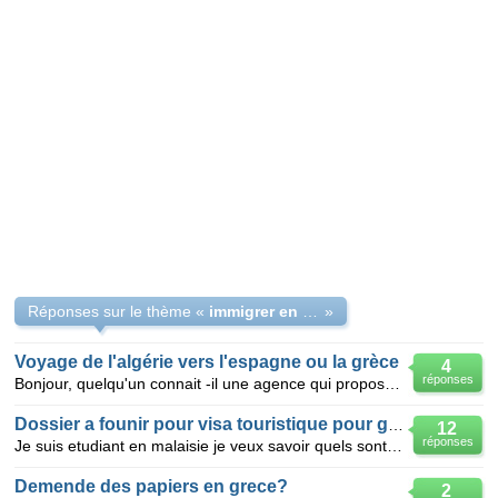
Réponses sur le thème «
immigrer en gréce
»
Voyage de l'algérie vers l'espagne ou la grèce
4
réponses
Bonjour, quelqu'un connait -il une agence qui propose des voyage vers l'espagne ou la grèce depuis l
Dossier a founir pour visa touristique pour grece
12
réponses
Je suis etudiant en malaisie je veux savoir quels sont les dossiers a fournir pour avoir un visa de
Demende des papiers en grece?
2