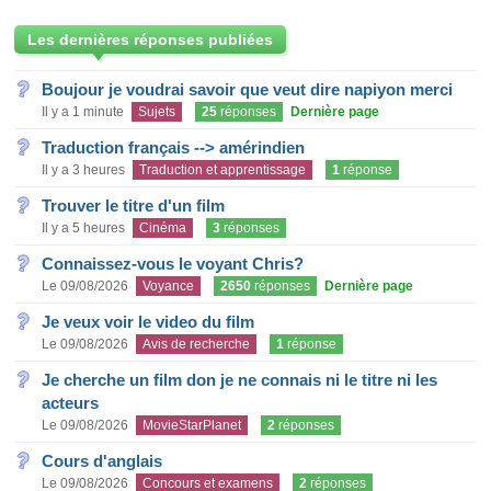
Les dernières réponses publiées
Boujour je voudrai savoir que veut dire napiyon merci
Il y a 1 minute
Sujets
25
réponses
Dernière page
Traduction français --> amérindien
Il y a 3 heures
Traduction et apprentissage
1
réponse
Trouver le titre d'un film
Il y a 5 heures
Cinéma
3
réponses
Connaissez-vous le voyant Chris?
Le 09/08/2026
Voyance
2650
réponses
Dernière page
Je veux voir le video du film
Le 09/08/2026
Avis de recherche
1
réponse
Je cherche un film don je ne connais ni le titre ni les
acteurs
Le 09/08/2026
MovieStarPlanet
2
réponses
Cours d'anglais
Le 09/08/2026
Concours et examens
2
réponses