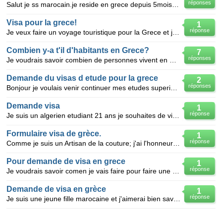
réponses
Salut je ss marocain.je reside en grece depuis 5mois.et la je voudrai savoir comen je vais faire pou
Visa pour la grece!
1
réponse
Je veux faire un voyage touristique pour la Grece et j du mal à trouver le formulaire de demande de
Combien y-a t'il d'habitants en Grece?
7
réponses
Je voudrais savoir combien de personnes vivent en Grece
Demande du visas d etude pour la grece
2
réponses
Bonjour je voulais venir continuer mes etudes superieur en grece.
Demande visa
1
réponse
Je suis un algerien etudiant 21 ans je souhaites de visitee la grece ou malte j aimrai bien m inform
Formulaire visa de grèce.
1
réponse
Comme je suis un Artisan de la couture; j'ai l'honneur de vous demander de bien vouloir de répondez
Pour demande de visa en grece
1
réponse
Je voudrais savoir comen je vais faire pour faire une visa touristique en grece?
Demande de visa en grèce
1
réponse
Je suis une jeune fille marocaine et j'aimerai bien savoir quelles sont les papiers pour avoir une