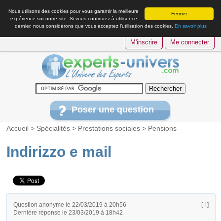
Nous utilisons des cookies pour vous garantir la meilleure
Fermer
expérience sur notre site. Si vous continuez à utiliser ce
dernier, nous considérons que vous acceptez l’utilisation des cookies.
En savoir plus
M'inscrire
Me connecter
Poser une question
Accueil
>
Spécialités
>
Prestations sociales
>
Pensions
Indirizzo e mail
Question anonyme le 22/03/2019 à 20h56
[ ! ]
Dernière réponse le 23/03/2019 à 18h42