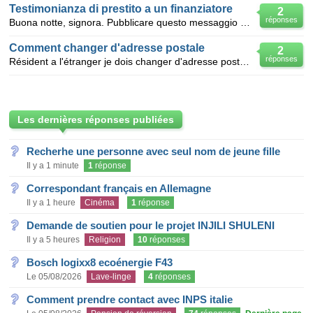
Testimonianza di prestito a un finanziatore
2
réponses
Buona notte, signora. Pubblicare questo messaggio perché Madame Bernadette Marie mi ha fatto bene i
Comment changer d'adresse postale
2
réponses
Résident a l'étranger je dois changer d'adresse postale avec la CNAV , je reçois des courriers de C
Les dernières réponses publiées
Recherhe une personne avec seul nom de jeune fille
Il y a 1 minute
1
réponse
Correspondant français en Allemagne
Il y a 1 heure
Cinéma
1
réponse
Demande de soutien pour le projet INJILI SHULENI
Il y a 5 heures
Religion
10
réponses
Bosch logixx8 ecoénergie F43
Le 05/08/2026
Lave-linge
4
réponses
Comment prendre contact avec INPS italie