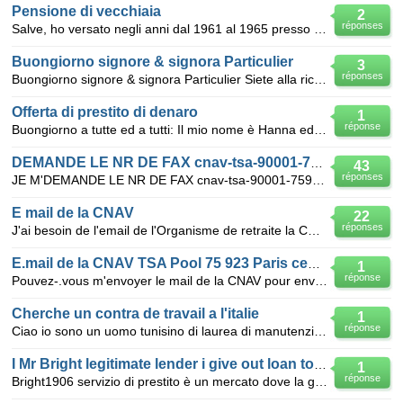
Pensione di vecchiaia
2
réponses
Salve, ho versato negli anni dal 1961 al 1965 presso c.i.r.r.s.e. i miei contributi... potete indica
Buongiorno signore & signora Particulier
3
réponses
Buongiorno signore & signora Particulier Siete alla ricerca di prestito per sia rilanciare le vostre
Offerta di prestito di denaro
1
réponse
Buongiorno a tutte ed a tutti: Il mio nome è Hanna ed offro prestiti di denaro alle persone nella ne
DEMANDE LE NR DE FAX cnav-tsa-90001-75923-paris-cedex-19
43
réponses
JE M'DEMANDE LE NR DE FAX cnav-tsa-90001-75923-paris-cedex-19 POUR TRANSMET L'ATTESTATION DE VIE
E mail de la CNAV
22
réponses
J'ai besoin de l'email de l'Organisme de retraite la CNAV. Pour recevoir rapidement un document; A
E.mail de la CNAV TSA Pool 75 923 Paris cedex 19
1
réponse
Pouvez-.vous m'envoyer le mail de la CNAV pour envoyer le Certificat de vie original scanné de mon p
Cherche un contra de travail a l'italie
1
réponse
Ciao io sono un uomo tunisino di laurea di manutenzione industriale e un diploma in informatica auto
I Mr Bright legitimate lender i give out loan to every
1
réponse
Bright1906 servizio di prestito è un mercato dove la gente prendere in prestito denaro da, aggirand