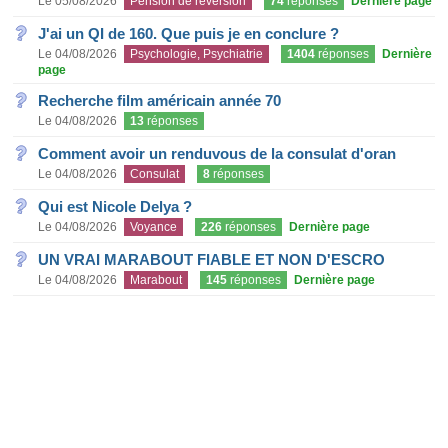
Le 05/08/2026
Pension de réversion
74
réponses
Dernière page
J'ai un QI de 160. Que puis je en conclure ?
Le 04/08/2026
Psychologie, Psychiatrie
1404
réponses
Dernière
page
Recherche film américain année 70
Le 04/08/2026
13
réponses
Comment avoir un renduvous de la consulat d'oran
Le 04/08/2026
Consulat
8
réponses
Qui est Nicole Delya ?
Le 04/08/2026
Voyance
226
réponses
Dernière page
UN VRAI MARABOUT FIABLE ET NON D'ESCRO
Le 04/08/2026
Marabout
145
réponses
Dernière page