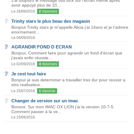
J'ai toujours le message osd lock sur l'écran même après
avoir appuyé plus de 10...
Le 26/09/2016
2
réponses
Trinity stars le plus beau des magasin
Bonjout Trinity stars je m'appelle Alicia j'ai 14ans et je t'admire
enormement...
Le 04/09/2016
AGRANDIR FOND D ECRAN
Bonjour, Comment faire pour agrandir un fond d'écran que
j'avais enfin réussie...
Le 02/09/2016
4
réponses
Je cest tout faire
Bonjour je suis determiner a travailler tres dur pour reussir a
etre realisateur...
Le 25/07/2016
1
réponse
Changer de version sur un imac
Bonsoir. Sur mon IMAC OX LION j'ai la version 10-7-5.
Comment passer à la ve...
Le 25/06/2016