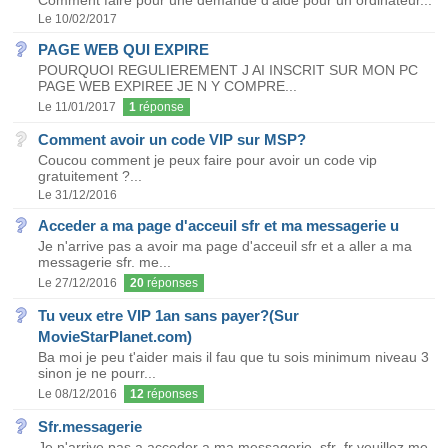
Comment faire pour une demande d'aide pour un ordinateur...
Le 10/02/2017
PAGE WEB QUI EXPIRE
POURQUOI REGULIEREMENT J AI INSCRIT SUR MON PC
PAGE WEB EXPIREE JE N Y COMPRE...
Le 11/01/2017
1
réponse
Comment avoir un code VIP sur MSP?
Coucou comment je peux faire pour avoir un code vip
gratuitement ?...
Le 31/12/2016
Acceder a ma page d'acceuil sfr et ma messagerie u
Je n'arrive pas a avoir ma page d'acceuil sfr et a aller a ma
messagerie sfr. me...
Le 27/12/2016
20
réponses
Tu veux etre VIP 1an sans payer?(Sur
MovieStarPlanet.com)
Ba moi je peu t'aider mais il fau que tu sois minimum niveau 3
sinon je ne pourr...
Le 08/12/2016
12
réponses
Sfr.messagerie
Je n'arrive pas a acceder a ma messagerie .sfr .fr veuillez me