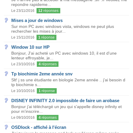
repondre rapideme...
Le 23/11/2016
12
réponses
Mises a jour de windows
Sur mon PC avec windows vista, windows ne peut plus
rechercher les mises à jour...
Le 15/11/2016
1
réponse
Window 10 sur HP
Bonjour, J'ai acheté un PC avec windows 10, il est d'une
lenteur effroyable, je...
Le 23/10/2016
4
réponses
Tp biochimie 2eme année snv
Slt! j ss une étudiante en biologie 2eme année .. j'ai besoin d
tp biochimie s...
Le 10/10/2016
1
réponse
DISNEY INFINITY 2.0 impossible de faire un arobase
Bonjour j'ai téléchargé un jeu qui s'appelle disney infinity et
pour m'inscrire...
Le 09/10/2016
4
réponses
OSDlock - affiché à l'écran