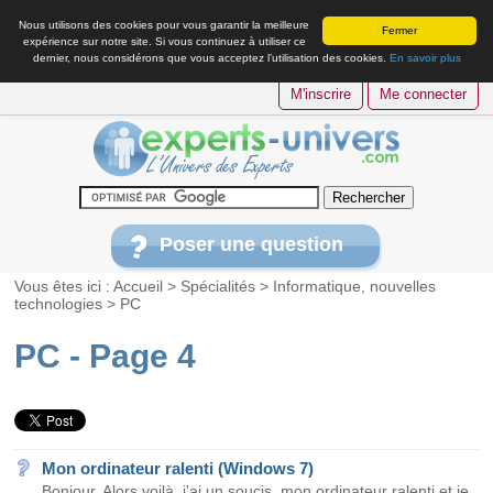
Nous utilisons des cookies pour vous garantir la meilleure
Fermer
expérience sur notre site. Si vous continuez à utiliser ce
dernier, nous considérons que vous acceptez l’utilisation des cookies.
En savoir plus
M'inscrire
Me connecter
Poser une question
Vous êtes ici :
Accueil
>
Spécialités
>
Informatique, nouvelles
technologies
>
PC
PC - Page 4
Mon ordinateur ralenti (Windows 7)
Bonjour, Alors voilà, j'ai un soucis, mon ordinateur ralenti et je