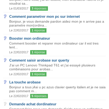
voudrai sa...
Le 01/03/2017
3
réponses
Comment parametrer mon pc sur internet
Bonjour, je vous demande pardon aidez mon je n arrive pas a
parametre mon(ordina...
Le 22/02/2017
1
réponse
Booster mon ordinateur
Comment booster et reparer mon ordinateur car il est tres
lent...
Le 22/02/2017
1
réponse
Comment saisir arobase sur querty
J'ai un PC Lenovo Thinkpad T61 et j'ai essayé plusieurs
combinaisons pour arobas...
Le 22/02/2017
1
réponse
La touche arobase
Bonjour a tous j4ai u pc azus clavier qwerty italien.et je ne saia
pas comment m...
Le 22/02/2017
5
réponses
Demande achat dordinateur