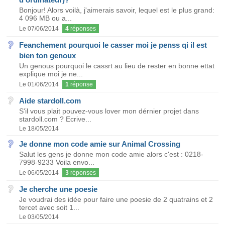
Bonjour! Alors voilà, j'aimerais savoir, lequel est le plus grand:
4 096 MB ou a...
Le 07/06/2014
4
réponses
Feanchement pourquoi le casser moi je penss qi il est
bien ton genoux
Un genous pourquoi le cassrt au lieu de rester en bonne ettat
explique moi je ne...
Le 01/06/2014
1
réponse
Aide stardoll.com
S'il vous plait pouvez-vous lover mon dérnier projet dans
stardoll.com ? Ecrive...
Le 18/05/2014
Je donne mon code amie sur Animal Crossing
Salut les gens je donne mon code amie alors c'est : 0218-
7998-9233 Voila envo...
Le 06/05/2014
3
réponses
Je cherche une poesie
Je voudrai des idée pour faire une poesie de 2 quatrains et 2
tercet avec soit 1...
Le 03/05/2014