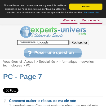
Nous utilisons des cookies pour vous garantir la meilleure
Fermer
expérience sur notre site. Si vous continuez à utiliser ce
dernier, nous considérons que vous acceptez l’utilisation des cookies.
En savoir plus
M'inscrire
Me connecter
Poser une question
Vous êtes ici :
Accueil
>
Spécialités
>
Informatique, nouvelles
technologies
>
PC
PC - Page 7
Comment craker le réseau de ma clé mtn
Je voudrai savoir Comment craker le réseau de ma clé mtn...