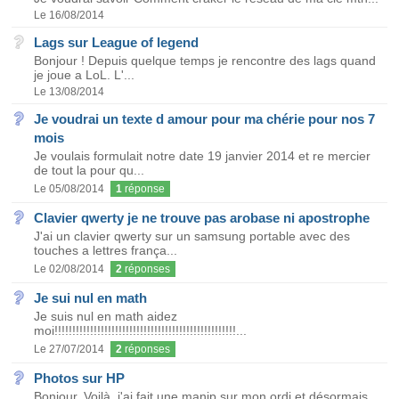
Le 16/08/2014
Lags sur League of legend
Bonjour ! Depuis quelque temps je rencontre des lags quand
je joue a LoL. L'...
Le 13/08/2014
Je voudrai un texte d amour pour ma chérie pour nos 7
mois
Je voulais formulait notre date 19 janvier 2014 et re mercier
de tout la pour qu...
Le 05/08/2014
1
réponse
Clavier qwerty je ne trouve pas arobase ni apostrophe
J'ai un clavier qwerty sur un samsung portable avec des
touches a lettres frança...
Le 02/08/2014
2
réponses
Je sui nul en math
Je suis nul en math aidez
moi!!!!!!!!!!!!!!!!!!!!!!!!!!!!!!!!!!!!!!!!!!!!!!!!!!!...
Le 27/07/2014
2
réponses
Photos sur HP
Bonjour, Voilà, j'ai fait une manip sur mon ordi et désormais