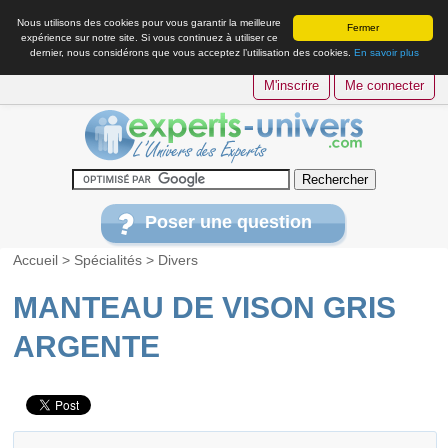
Nous utilisons des cookies pour vous garantir la meilleure
Fermer
expérience sur notre site. Si vous continuez à utiliser ce
dernier, nous considérons que vous acceptez l’utilisation des cookies.
En savoir plus
M'inscrire
Me connecter
Poser une question
Accueil
>
Spécialités
>
Divers
MANTEAU DE VISON GRIS
ARGENTE