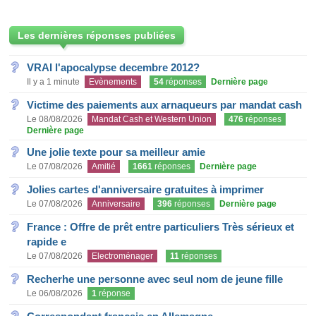
Les dernières réponses publiées
VRAI l'apocalypse decembre 2012?
Il y a 1 minute
Evènements
54
réponses
Dernière page
Victime des paiements aux arnaqueurs par mandat cash
Le 08/08/2026
Mandat Cash et Western Union
476
réponses
Dernière page
Une jolie texte pour sa meilleur amie
Le 07/08/2026
Amitié
1661
réponses
Dernière page
Jolies cartes d'anniversaire gratuites à imprimer
Le 07/08/2026
Anniversaire
396
réponses
Dernière page
France : Offre de prêt entre particuliers Très sérieux et
rapide e
Le 07/08/2026
Electroménager
11
réponses
Recherhe une personne avec seul nom de jeune fille
Le 06/08/2026
1
réponse