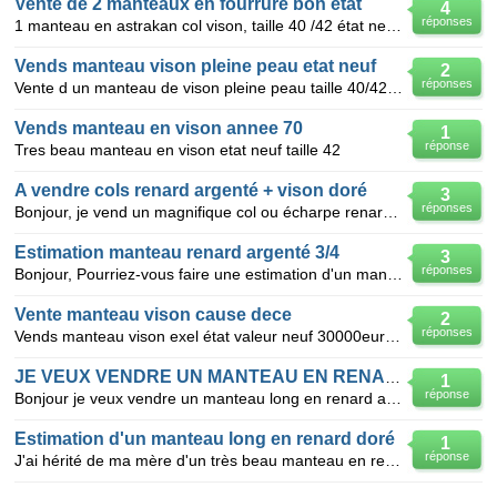
Vente de 2 manteaux en fourrure bon état
4
réponses
1 manteau en astrakan col vison, taille 40 /42 état neuf 1 manteau en vison 3/4 taille 42 bon état
Vends manteau vison pleine peau etat neuf
2
réponses
Vente d un manteau de vison pleine peau taille 40/42 en parfait etat marron valeur 7500€ à debattre
Vends manteau en vison annee 70
1
réponse
Tres beau manteau en vison etat neuf taille 42
A vendre cols renard argenté + vison doré
3
réponses
Bonjour, je vend un magnifique col ou écharpe renard argenté authentique avec pattes : 180 € + col
Estimation manteau renard argenté 3/4
3
réponses
Bonjour, Pourriez-vous faire une estimation d'un manteau 3/4 en renard argenté, taille 38/40. Peu p
Vente manteau vison cause dece
2
réponses
Vends manteau vison exel état valeur neuf 30000euros PPV vous faire offre svp en me contactant par m
JE VEUX VENDRE UN MANTEAU EN RENARD ARGENTE
1
réponse
Bonjour je veux vendre un manteau long en renard argenté il a 20 ans est en très bon état combien pu
Estimation d'un manteau long en renard doré
1
réponse
J'ai hérité de ma mère d'un très beau manteau en renard doré, il s'agit d'un manteau long provenant